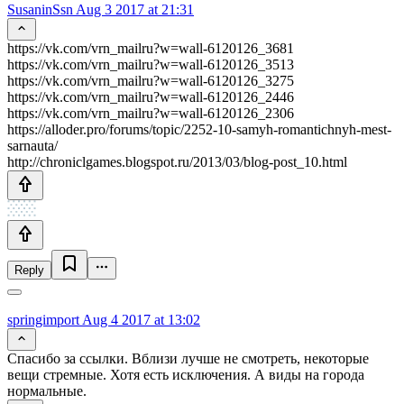
SusaninSsn
Aug 3 2017 at 21:31
https://vk.com/vrn_mailru?w=wall-6120126_3681
https://vk.com/vrn_mailru?w=wall-6120126_3513
https://vk.com/vrn_mailru?w=wall-6120126_3275
https://vk.com/vrn_mailru?w=wall-6120126_2446
https://vk.com/vrn_mailru?w=wall-6120126_2306
https://alloder.pro/forums/topic/2252-10-samyh-romantichnyh-mest-
sarnauta/
http://chroniclgames.blogspot.ru/2013/03/blog-post_10.html
Reply
springimport
Aug 4 2017 at 13:02
Спасибо за ссылки. Вблизи лучше не смотреть, некоторые
вещи стремные. Хотя есть исключения. А виды на города
нормальные.