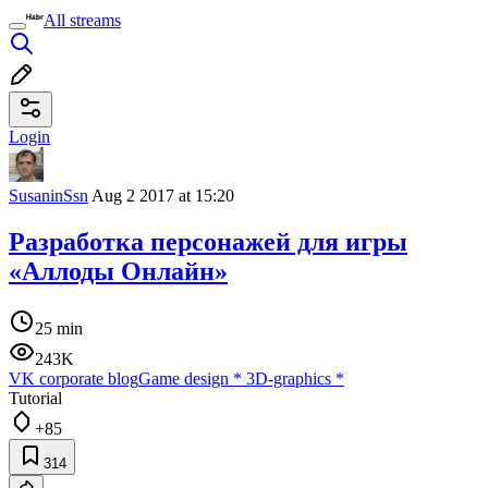
All streams
Login
SusaninSsn
Aug 2 2017 at 15:20
Разработка персонажей для игры
«Аллоды Онлайн»
25 min
243K
VK corporate blog
Game design
*
3D-graphics
*
Tutorial
+85
314