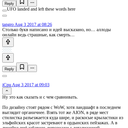
Reply
UFO landed and left these words here
tangro
Aug 3 2017 at 08:26
Столько букв написано и идей высказано, но… аллоды
онлайн ведь страшные, как смерть…
Reply
iCpu
Aug 3 2017 at 09:03
Ну это как сказать и с чем сравнивать.
По дизайну стоят рядом с WoW, хотя ландшафт в последнем
выглядит органичнее. Взять тот же AION, в ряде мест
стилистка разъезжается куда шире, и раскосые крыластики из
эльфийских красот застревают в ордынских пейзажах. А в
линейке ещё забавнее, персонажи с детализацией