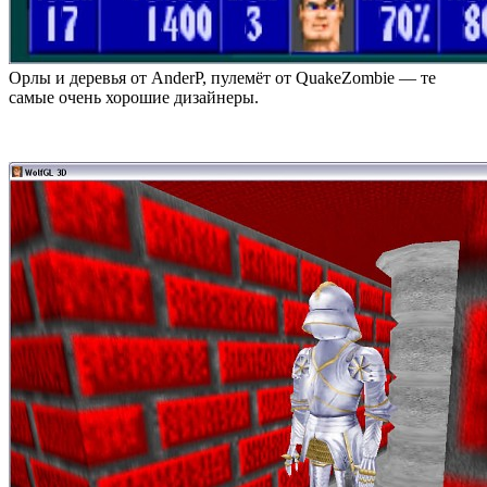
Орлы и деревья от AnderP, пулемёт от QuakeZombie — те
самые очень хорошие дизайнеры.