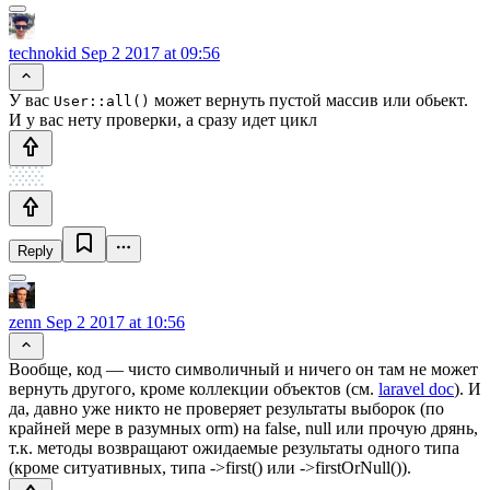
technokid
Sep 2 2017 at 09:56
У вас
может вернуть пустой массив или обьект.
User::all()
И у вас нету проверки, а сразу идет цикл
Reply
zenn
Sep 2 2017 at 10:56
Вообще, код — чисто символичный и ничего он там не может
вернуть другого, кроме коллекции объектов (см.
laravel doc
). И
да, давно уже никто не проверяет результаты выборок (по
крайней мере в разумных orm) на false, null или прочую дрянь,
т.к. методы возвращают ожидаемые результаты одного типа
(кроме ситуативных, типа ->first() или ->firstOrNull()).