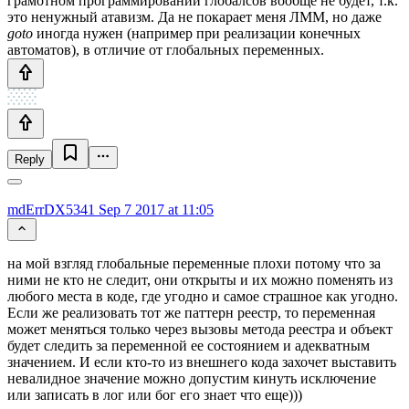
грамотном программировании глобалсов вообще не будет, т.к.
это ненужный атавизм. Да не покарает меня ЛММ, но даже
goto
иногда нужен (например при реализации конечных
автоматов), в отличие от глобальных переменных.
Reply
mdErrDX5341
Sep 7 2017 at 11:05
на мой взгляд глобальные переменные плохи потому что за
ними не кто не следит, они открыты и их можно поменять из
любого места в коде, где угодно и самое страшное как угодно.
Если же реализовать тот же паттерн реестр, то переменная
может меняться только через вызовы метода реестра и объект
будет следить за переменной ее состоянием и адекватным
значением. И если кто-то из внешнего кода захочет выставить
невалидное значение можно допустим кинуть исключение
или записать в лог или бог его знает что еще)))