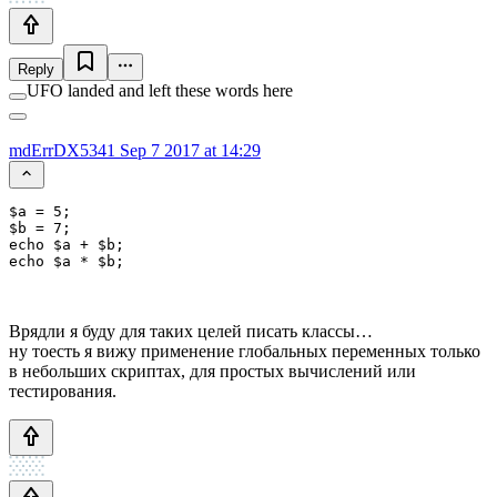
Reply
UFO landed and left these words here
mdErrDX5341
Sep 7 2017 at 14:29
$a = 5;

$b = 7;

echo $a + $b;

echo $a * $b;
Врядли я буду для таких целей писать классы…
ну тоесть я вижу применение глобальных переменных только
в небольших скриптах, для простых вычислений или
тестирования.