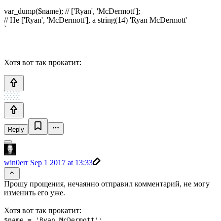
var_dump($name); // ['Ryan', 'McDermott'];
// Не ['Ryan', 'McDermott'], а string(14) 'Ryan McDermott'
`
Хотя вот так прокатит:
Reply
win0err
Sep 1 2017 at 13:33
Прошу прощения, нечаянно отправил комментарий, не могу
изменить его уже.
Хотя вот так прокатит:
$name = 'Ryan McDermott';