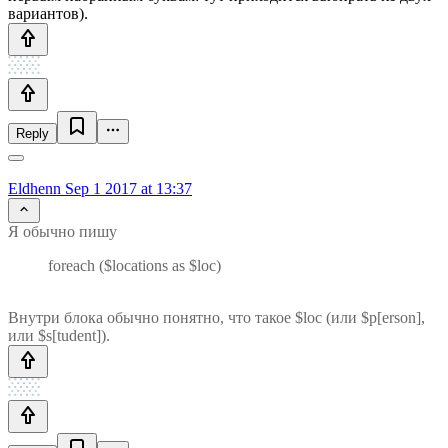
вариантов).
Reply
Eldhenn
Sep 1 2017 at 13:37
Я обычно пишу
foreach ($locations as $loc)
Внутри блока обычно понятно, что такое $loc (или $p[erson],
или $s[tudent]).