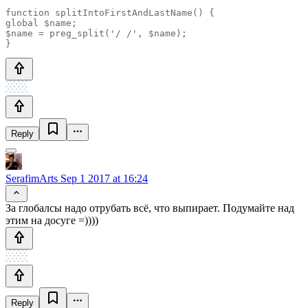
function splitIntoFirstAndLastName() {

global $name;

$name = preg_split('/ /', $name);

}
Reply
SerafimArts
Sep 1 2017 at 16:24
За глобалсы надо отрубать всё, что выпирает. Подумайте над
этим на досуге =))))
Reply