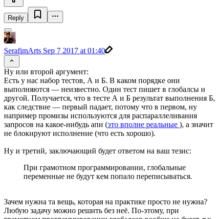
Reply
SerafimArts
Sep 7 2017 at 01:40
Ну или второй аргумент:
Есть у нас набор тестов, А и Б. В каком порядке они
выполняются — неизвестно. Один тест пишет в глобалсы и
другой. Получается, что в тесте А и Б результат выполнения Б,
как следствие — первый падает, потому что в первом, ну
например промизы используются для распараллеливания
запросов на какое-нибудь апи (
это вполне реальные
), а значит
не блокируют исполнение (что есть хорошо).
Ну и третий, заключающий будет ответом на ваш тезис:
При грамотном программировании, глобальные
переменные не будут кем попало переписываться.
Зачем нужна та вещь, которая на практике просто не нужна?
Любую задачу можно решить без неё. По-этому, при