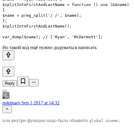
$splitIntoFirstAndLastName = function () use (&$name)
{
$name = preg_split('/ /', $name);
};
$splitIntoFirstAndLastName();
var_dump($name); // ['Ryan', 'McDermott'];
Но такой код ещё нужно додуматься написать
Reply
nokimaro
Sep 1 2017 at 14:32
или внутри функции надо было объявить
global $name;