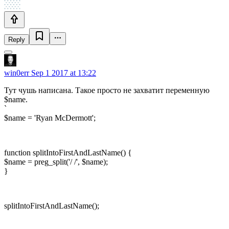
Reply
win0err
Sep 1 2017 at 13:22
Тут чушь написана. Такое просто не захватит переменную
$name.
`
$name = 'Ryan McDermott';
function splitIntoFirstAndLastName() {
$name = preg_split('/ /', $name);
}
splitIntoFirstAndLastName();