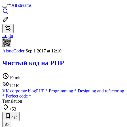
All streams
Login
AloneCoder
Sep 1 2017 at 12:10
Чистый код на PHP
19 min
121K
VK corporate blog
PHP
*
Programming
*
Designing and refactoring
*
Perfect code
*
Translation
+53
512