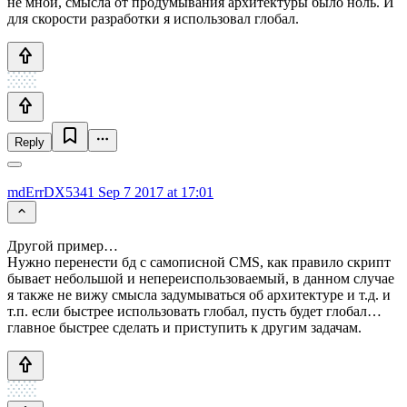
не мной, смысла от продумывания архитектуры было ноль. И
для скорости разработки я использовал глобал.
Reply
mdErrDX5341
Sep 7 2017 at 17:01
Другой пример…
Нужно перенести бд с самописной CMS, как правило скрипт
бывает небольшой и непереиспользоваемый, в данном случае
я также не вижу смысла задумываться об архитектуре и т.д. и
т.п. если быстрее использовать глобал, пусть будет глобал…
главное быстрее сделать и приступить к другим задачам.