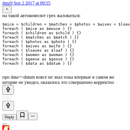
dmz9
Sep 2 2017 at 09:55
на такой автокомплит грех жаловаться:
$mice = $children = $matches = $photos = $wives = $loav
foreach ( $mice as $mouse ) {}

foreach ( $children as $child ) {}

foreach ( $matches as $match ) {}

foreach ( $photos as $photo ) {}

foreach ( $wives as $wife ) {}

foreach ( $loaves as $loaf ) {}

foreach ( $women as $woman ) {}

foreach ( $geese as $goose ) {}

foreach ( $data as $datum ) {}
про data=>datum вовсе не знал пока впервые в самом же
шторме не увидел, оказалось это совершенно корректно
Reply