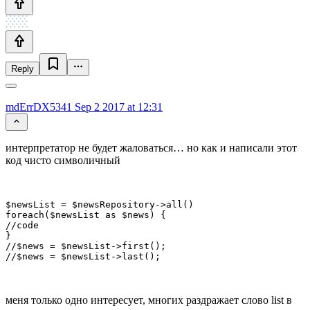
Reply
mdErrDX5341
Sep 2 2017 at 12:31
интерпретатор не будет жаловаться… но как и написали этот
код чисто символичный
$newsList = $newsRepository->all()

foreach($newsList as $news) {

//code

}

//$news = $newsList->first();

//$news = $newsList->last();
меня только одно интересует, многих раздражает слово list в