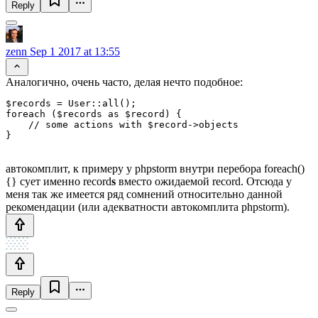
Reply
zenn
Sep 1 2017 at 13:55
Аналогично, очень часто, делая нечто подобное:
$records = User::all();

foreach ($records as $record) {

    // some actions with $record->objects

автокомплит, к примеру у phpstorm внутри перебора foreach()
{} сует именно record
s
вместо ожидаемой record. Отсюда у
меня так же имеется ряд сомнений относительно данной
рекомендации (или адекватности автокомплита phpstorm).
Reply