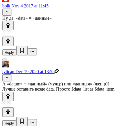
bolk
Nov 4 2017 at 11:45
Ну да, «data» = «данны
е
»
Reply
lytican
Dec 19 2020 at 13:52
А «datum» = «данны
й
» (муж.р) или «данны
я
» (жен.р)?
Лучше оставить везде data. Просто $data_list as $data_item.
Reply