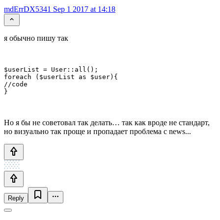
mdErrDX5341
Sep 1 2017 at 14:18
я обычно пишу так
$userList = User::all();

foreach ($userList as $user){

//code

}
Но я бы не советовал так делать… так как вроде не стандарт,
но визуально так проще и пропадает проблема с news...
Reply