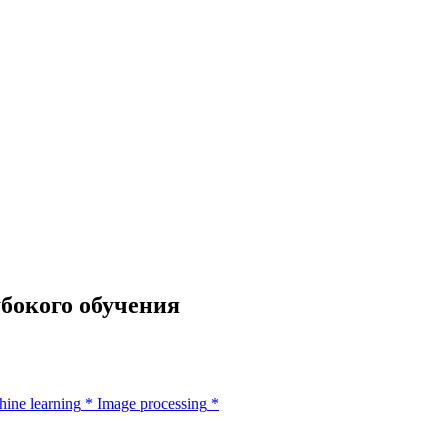
убокого обучения
ine learning
*
Image processing
*