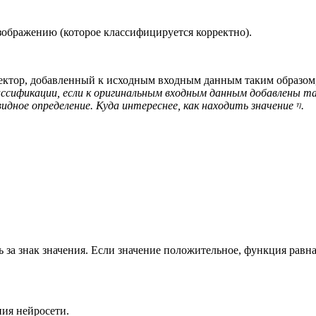
бражению (которое классифицируется корректно).
ектор, добавленный к исходным входным данным таким образом,
сификации, если к оригинальным входным данным добавлены та
видное определение. Куда интереснее, как находить значение
.
ь за знак значения. Если значение положительное, функция равна 
ния нейросети.