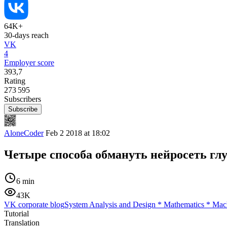
64K+
30-days reach
VK
4
Employer score
393,7
Rating
273 595
Subscribers
Subscribe
AloneCoder
Feb 2 2018 at 18:02
Четыре способа обмануть нейросеть гл
6 min
43K
VK corporate blog
System Analysis and Design
*
Mathematics
*
Mach
Tutorial
Translation