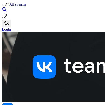
All streams
Login