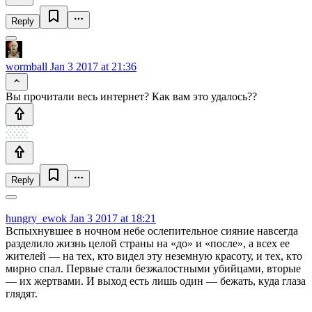
Reply
wormball
Jan 3 2017 at 21:36
Вы прочитали весь интернет? Как вам это удалось??
Reply
hungry_ewok
Jan 3 2017 at 18:21
Вспыхнувшее в ночном небе ослепительное сияние навсегда
разделило жизнь целой страны на «до» и «после», а всех ее
жителей — на тех, кто видел эту неземную красоту, и тех, кто
мирно спал. Первые стали безжалостными убийцами, вторые
— их жертвами. И выход есть лишь один — бежать, куда глаза
глядят.