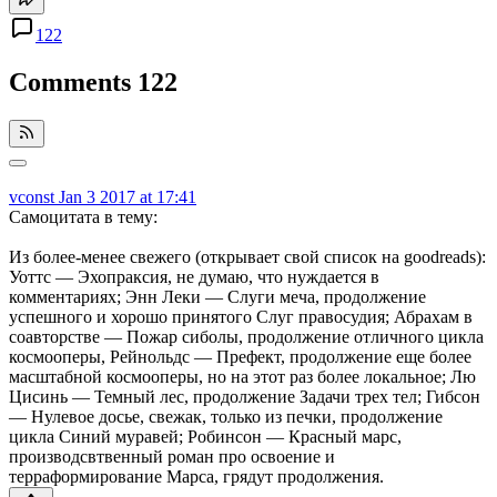
122
Comments
122
vconst
Jan 3 2017 at 17:41
Самоцитата в тему:
Из более-менее свежего (открывает свой список на goodreads):
Уоттс — Эхопраксия, не думаю, что нуждается в
комментариях; Энн Леки — Слуги меча, продолжение
успешного и хорошо принятого Слуг правосудия; Абрахам в
соавторстве — Пожар сиболы, продолжение отличного цикла
космооперы, Рейнольдс — Префект, продолжение еще более
масштабной космооперы, но на этот раз более локальное; Лю
Цисинь — Темный лес, продолжение Задачи трех тел; Гибсон
— Нулевое досье, свежак, только из печки, продолжение
цикла Синий муравей; Робинсон — Красный марс,
производсвтвенный роман про освоение и
терраформирование Марса, грядут продолжения.