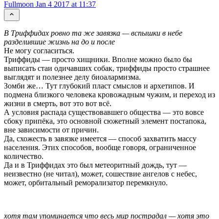
Fullmoon
Jan 4 2017 at 11:37
В Триффидах ровно та же завязка — вспышки в небе
разделившие жизнь на до и после
Не могу согласиться.
Триффиды — просто хищники. Вполне можно было бы
выписать стаи одичавших собак, триффиды просто страшнее
выглядят и полезнее делу биоалармизма.
Зомби же… Тут глубокий пласт смыслов и архетипов. И
подмена близкого человека кровожадным чужим, и переход из
жизни в смерть, вот это вот всё.
А условия распада существовавшего общества — это вовсе
сбоку припёка, это основной сюжетный элемент постапока,
вне зависимости от причин.
Да, схожесть в завязке имеется — способ захватить массу
населения. Этих способов, вообще говоря, ограниченное
количество.
Да и в Триффидах это был метеоритный дождь, тут —
неизвестно (не читал), может, сошествие ангелов с небес,
может, орбитальный реморализатор перемкнуло.
хотя там упоминается что весь мир пострадал — хотя это