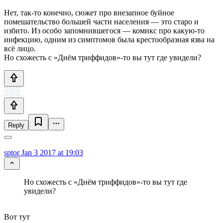
Нет, так-то конечно, сюжет про внезапное буйное
помешательство большей части населения — это старо и
избито. Из особо запомнившегося — комикс про какую-то
инфекцию, одним из симптомов была крестообразная язва на
всё лицо.
Но схожесть с «Днём триффидов»-то вы тут где увидели?
Reply
sptor
Jan 3 2017 at 19:03
Но схожесть с «Днём триффидов»-то вы тут где
увидели?
Вот тут