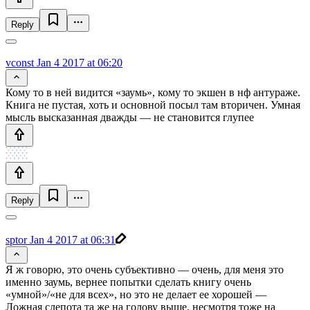
Reply
vconst
Jan 4 2017 at 06:20
Кому то в ней видится «заумь», кому то экшен в нф антураже.
Книга не пустая, хоть и основной посыл там вторичен. Умная
мысль высказанная дважды — не становится глупее
Reply
sptor
Jan 4 2017 at 06:31
Я ж говорю, это очень субъективно — очень, для меня это
именно заумь, вернее попытки сделать книгу очень
«умной»/«не для всех», но это не делает ее хорошей —
Ложная слепота та же на голову выше, несмотря тоже на