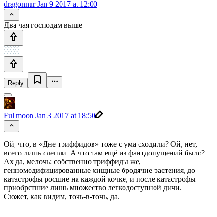
dragonnur
Jan 9 2017 at 12:00
Два чая господам выше
Reply
Fullmoon
Jan 3 2017 at 18:50
Ой, что, в «Дне триффидов» тоже с ума сходили? Ой, нет,
всего лишь слепли. А что там ещё из фантдопущений было?
Ах да, мелочь: собственно триффиды же,
генномодифицированные хищные бродячие растения, до
катастрофы росшие на каждой кочке, и после катастрофы
приобретшие лишь множество легкодоступной дичи.
Сюжет, как видим, точь-в-точь, да.