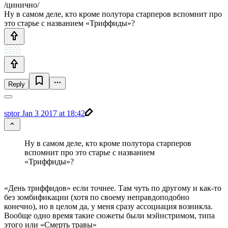
/цинично/
Ну в самом деле, кто кроме полутора старперов вспомнит про
это старье с названием «Триффиды»?
Reply
sptor
Jan 3 2017 at 18:42
Ну в самом деле, кто кроме полутора старперов
вспомнит про это старье с названием
«Триффиды»?
«День триффидов» если точнее. Там чуть по другому и как-то
без зомбификации (хотя по своему неправдоподобно
конечно), но в целом да, у меня сразу ассоциация возникла.
Вообще одно время такие сюжеты были мэйнстримом, типа
этого или «Смерть травы»