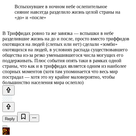
Вспыхнувшее в ночном небе ослепительное
сияние навсегда разделило жизнь целой страны на
«до» и «после»
В Триффидах ровно та же завязка — вспышки в небе
разделившие жизнь на до и после, просто вместо триффидов
охотящися на людей (слепых или нет) сделали «зомби»
охотящихся на людей, в условиях распада существовавшего
общества из-за резко уменьшившегося числа могущих его
поддерживать. Плюс события опять таки в рамках одной
страны, что как и в триффидах является одним из наиболее
спорных моментов (хотя там упоминается что весь мир
пострадал — хотя это ну крайне маловероятно, чтобы
большинство населения мира ослепло)
Reply