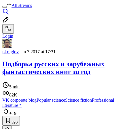
All streams
Login
pkruglov
Jan 3 2017 at 17:31
Подборка русских и зарубежных
фантастических книг за год
5 min
82K
VK corporate blog
Popular science
Science fiction
Professional
literature
*
+19
370