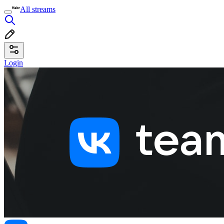
All streams
Login