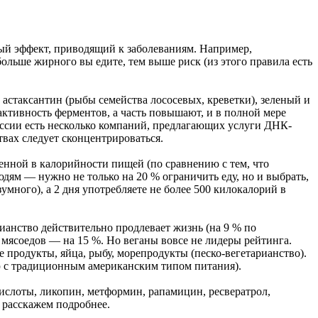
ый эффект, приводящий к заболеваниям. Например,
льше жирного вы едите, тем выше риск (из этого правила есть
 астаксантин (рыбы семейства лососевых, креветки), зеленый и
 активность ферментов, а часть повышают, и в полной мере
оссии есть несколько компаний, предлагающих услуги ДНК-
твах следует сконцентрироваться.
енной в калорийности пищей (по сравнению с тем, что
юдям — нужно не только на 20 % ограничить еду, но и выбрать,
зумного), а 2 дня употребляете не более 500 килокалорий в
анство действительно продлевает жизнь (на 9 % по
 мясоедов — на 15 %. Но веганы вовсе не лидеры рейтинга.
продукты, яйца, рыбу, морепродукты (песко-вегетарианство).
ию с традиционным американским типом питания).
кислоты, ликопин, метформин, рапамицин, ресвератрол,
 расскажем подробнее.