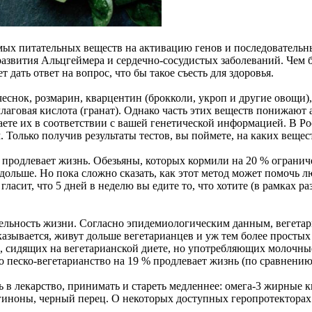
мых питательных веществ на активацию генов и последовательн
азвития Альцгеймера и сердечно-сосудистых заболеваний. Чем бо
 дать ответ на вопрос, что бы такое съесть для здоровья.
еснок, розмарин, кварцентин (брокколи, укроп и другие овощи),
эллаговая кислота (гранат). Однако часть этих веществ понижают
ете их в соответствии с вашей генетической информацией. В Р
 Только получив результаты тестов, вы поймете, на каких вещес
 продлевает жизнь. Обезьяны, которых кормили на 20 % огранич
 дольше. Но пока сложно сказать, как этот метод может помочь л
ласит, что 5 дней в неделю вы едите то, что хотите (в рамках ра
ельность жизни. Согласно эпидемиологическим данным, вегетари
азывается, живут дольше вегетарианцев и уж тем более простых
 сидящих на вегетарианской диете, но употребляющих молочные 
но песко-вегетарианство на 19 % продлевает жизнь (по сравнен
ь в лекарство, принимать и стареть медленнее: омега-3 жирные 
иноны, черный перец. О некоторых доступных геропротекторах