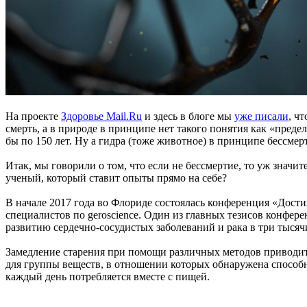
На проекте
Здоровье Mail.Ru
и здесь в блоге мы
уже писали
, ч
смерть, а в природе в принципе нет такого понятия как «пред
бы по 150 лет. Ну а гидра (тоже животное) в принципе бессмер
Итак, мы говорили о том, что если не бессмертие, то уж знач
ученый, который ставит опыты прямо на себе?
В начале 2017 года во Флориде состоялась конференция «Дост
специалистов по geroscience. Один из главных тезисов конфере
развитию сердечно-сосудистых заболеваний и рака в три тысячи
Замедление старения при помощи различных методов приводит
для группы веществ, в отношении которых обнаружена способн
каждый день потребляется вместе с пищей.