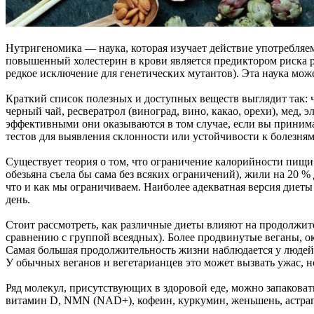
Нутригеномика — наука, которая изучает действие употребляе
повышенный холестерин в крови является предиктором риска р
редкое исключение для генетических мутантов). Эта наука может
Краткий список полезных и доступных веществ выглядит так: ч
черный чай, ресвератрол (виноград, вино, какао, орехи), мед, 
эффективными они оказываются в том случае, если вы принима
тестов для выявления склонности или устойчивости к болезням.
Существует теория о том, что ограничение калорийности пищи
обезьяна съела бы сама без всяких ограничений), жили на 20 %
что и как мы ограничиваем. Наиболее адекватная версия диеты г
день.
Стоит рассмотреть, как различные диеты влияют на продолжит
сравнению с группой всеядных). Более продвинутые веганы, ок
Самая большая продолжительность жизни наблюдается у людей,
У обычных веганов и вегетарианцев это может вызвать ужас, 
Ряд молекул, присутствующих в здоровой еде, можно запаковат
витамин D, NMN (NAD+), кофеин, куркумин, женьшень, астраг