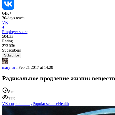
64K+
30-days reach
VK
4
Employer score
504,33
Rating
273 536
Subscribers
Subscribe
mary_arti
Feb 21 2017 at 14:29
Радикальное продление жизни: веществ
8 min
72K
VK corporate blog
Popular science
Health