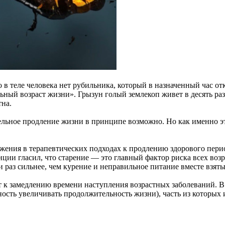
то в теле человека нет рубильника, который в назначенный час
ельный возраст жизни». Грызун голый землекоп живет в десять р
тна.
ительное продление жизни в принципе возможно. Но как именно э
ижения в терапевтических подходах к продлению здорового пер
нции гласил, что старение — это главный фактор риска всех воз
 раз сильнее, чем курение и неправильное питание вместе взяты
 к замедлению времени наступления возрастных заболеваний. В
ость увеличивать продолжительность жизни), часть из которых и