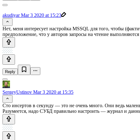
akudiyar
Mar 3 2020 at 15:23
Нет, меня интересует настройка MSSQL для того, чтобы (фактич
предположение, что у авторов запросы на чтение выполняются
Reply
SergeyUstinov
Mar 3 2020 at 15:35
Сто инсертов в секунду — это не очень много. Они ведь мален
Разумеется, надо СУБД правильно настроить — журнал и данные