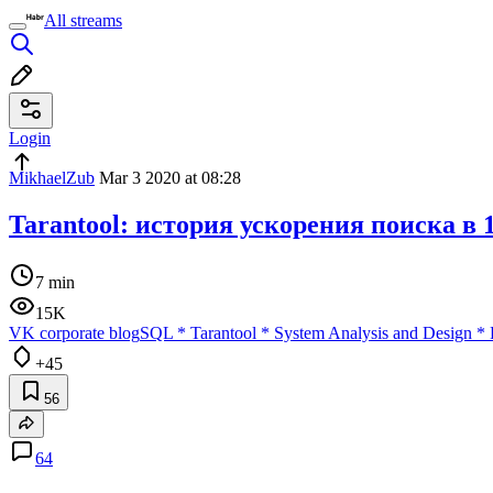
All streams
Login
MikhaelZub
Mar 3 2020 at 08:28
Tarantool: история ускорения поиска в 
7 min
15K
VK corporate blog
SQL
*
Tarantool
*
System Analysis and Design
*
+45
56
64