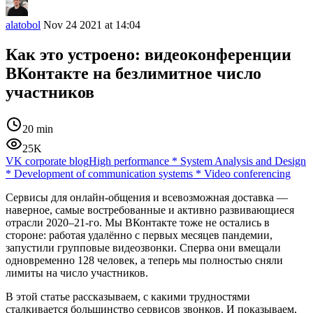
alatobol
Nov 24 2021 at 14:04
Как это устроено: видеоконференции
ВКонтакте на безлимитное число
участников
20 min
25K
VK corporate blog
High performance
*
System Analysis and Design
*
Development of communication systems
*
Video conferencing
Сервисы для онлайн-общения и всевозможная доставка —
наверное, самые востребованные и активно развивающиеся
отрасли 2020–21-го. Мы ВКонтакте тоже не остались в
стороне: работая удалённо с первых месяцев пандемии,
запустили групповые видеозвонки. Сперва они вмещали
одновременно 128 человек, а теперь мы полностью сняли
лимиты на число участников.
В этой статье рассказываем, с какими трудностями
сталкивается большинство сервисов звонков. И показываем,