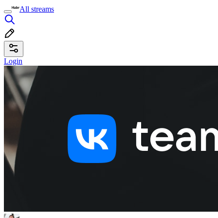
All streams
Login