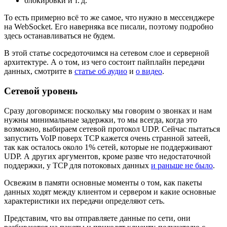
блокировки и т. д.
То есть примерно всё то же самое, что нужно в мессенджере
на WebSocket. Его наверняка все писали, поэтому подробно
здесь останавливаться не будем.
В этой статье сосредоточимся на сетевом слое и серверной
архитектуре. А о том, из чего состоит пайплайн передачи
данных, смотрите в
статье об аудио
и
о видео
.
Сетевой уровень
Сразу договоримся: поскольку мы говорим о звонках и нам
нужны минимальные задержки, то мы всегда, когда это
возможно, выбираем сетевой протокол UDP. Сейчас пытаться
запустить VoIP поверх TCP кажется очень странной затеей,
так как осталось около 1% сетей, которые не поддерживают
UDP. А других аргументов, кроме разве что недостаточной
поддержки, у TCP для потоковых данных
и раньше не было
.
Освежим в памяти основные моменты о том, как пакеты
данных ходят между клиентом и сервером и какие основные
характеристики их передачи определяют сеть.
Представим, что вы отправляете данные по сети, они