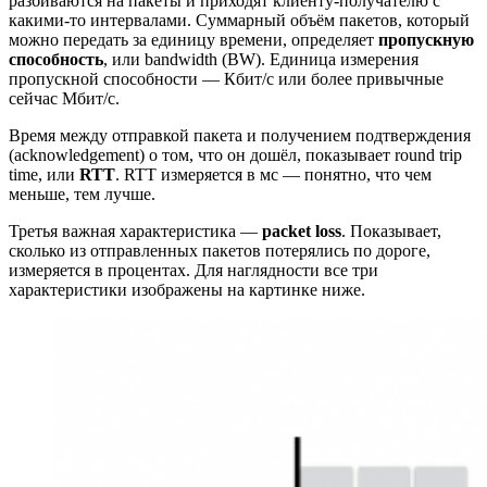
разбиваются на пакеты и приходят клиенту-получателю с
какими-то интервалами. Суммарный объём пакетов, который
можно передать за единицу времени, определяет
пропускную
способность
, или bandwidth (BW). Единица измерения
пропускной способности — Кбит/с или более привычные
сейчас Мбит/с.
Время между отправкой пакета и получением подтверждения
(acknowledgement) о том, что он дошёл, показывает round trip
time, или
RTT
. RTT измеряется в мс — понятно, что чем
меньше, тем лучше.
Третья важная характеристика —
packet loss
. Показывает,
сколько из отправленных пакетов потерялись по дороге,
измеряется в процентах. Для наглядности все три
характеристики изображены на картинке ниже.