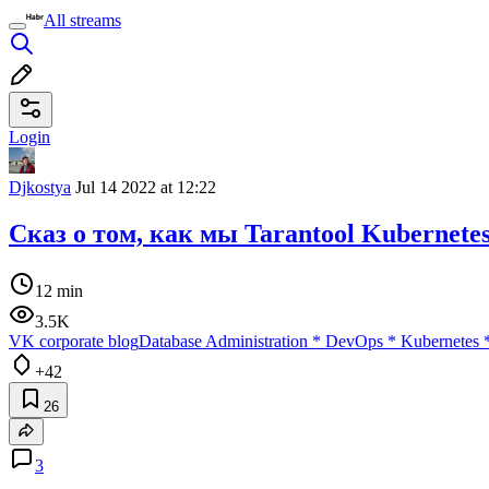
All streams
Login
Djkostya
Jul 14 2022 at 12:22
Сказ о том, как мы Tarantool Kubernete
12 min
3.5K
VK corporate blog
Database Administration
*
DevOps
*
Kubernetes
+42
26
3