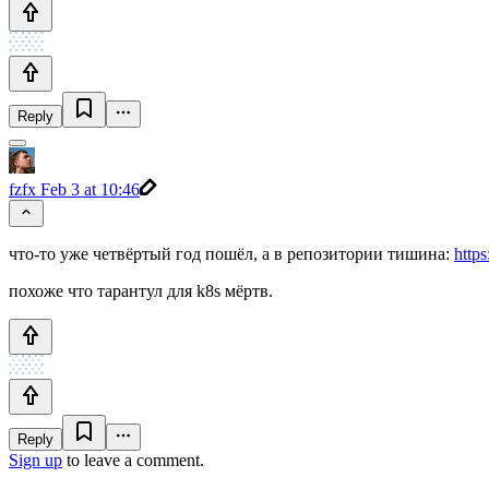
Reply
fzfx
Feb 3 at 10:46
что-то уже четвёртый год пошёл, а в репозитории тишина:
https
похоже что тарантул для k8s мёртв.
Reply
Sign up
to leave a comment.