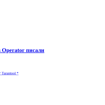
s Operator писали
*
Tarantool
*