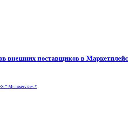
исов внешних поставщиков в Маркетплей
+S
*
Microservices
*