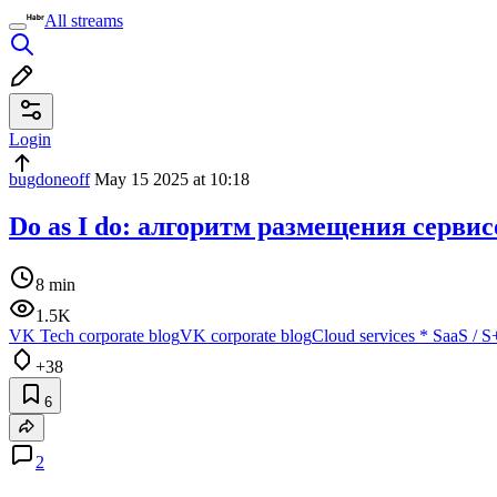
All streams
Login
bugdoneoff
May 15 2025 at 10:18
Do as I do: алгоритм размещения серв
8 min
1.5K
VK Tech corporate blog
VK corporate blog
Cloud services
*
SaaS / S
+38
6
2