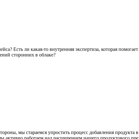
ейса? Есть ли какая-то внутренняя экспертиза, которая помогает
жений сторонних в облаке?
тороны, мы стараемся упростить процесс добавления продукта в
мы активно работаем над расширением нашего продуктового пр