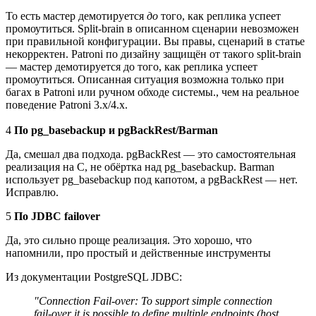
То есть мастер демотируется
до
того, как реплика успеет
промоутиться. Split-brain в описанном сценарии невозможен
при правильной конфигурации. Вы правы, сценарий в статье
некорректен. Patroni по дизайну защищён от такого split-brain
— мастер демотируется до того, как реплика успеет
промоутиться. Описанная ситуация возможна только при
багах в Patroni или ручном обходе системы., чем на реальное
поведение Patroni 3.x/4.x.
4
По pg_basebackup и pgBackRest/Barman
Да, смешал два подхода. pgBackRest — это самостоятельная
реализация на C, не обёртка над pg_basebackup. Barman
использует pg_basebackup под капотом, а pgBackRest — нет.
Исправлю.
5
По JDBC failover
Да, это сильно проще реализация. Это хорошо, что
напомнили, про простый и действенные инструменты
Из документации PostgreSQL JDBC:
"Connection Fail-over: To support simple connection
fail-over it is possible to define multiple endpoints (host