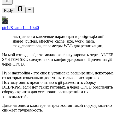
Reply
ptr128
Jan 21 at 10:40
настраиваем ключевые параметры в postgresql.conf:
shared_buffers, effective_cache_size, work_mem,
max_connections, параметры WAL для репликации;
На мой взгляд, всё, что можно конфигурировать через ALTER
SYSTEM SET, следует так и конфигурировать. Причем из git
через CI/CD.
Ну и настройка - это еще и установка расширений, некоторые
из которых изначально доступны только в исходниках.
Поэтому опять предпочитаю в git разместить сборку
DEB/RPM, если нет таких готовых, а через CI/CD обеспечить
сборку скрипта для установки расширений и их
зависимостей.
Даже на одном кластере из трех хостов такой подход заметно
снижает трудоёмкость.