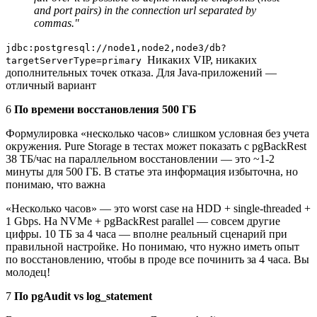
and port pairs) in the connection url separated by
commas."
jdbc:postgresql://node1,node2,node3/db?
Никаких VIP, никаких
targetServerType=primary
дополнительных точек отказа. Для Java-приложений —
отличный вариант
6
По времени восстановления 500 ГБ
Формулировка «несколько часов» слишком условная без учета
окружения. Pure Storage в тестах может показать с pgBackRest
38 ТБ/час на параллельном восстановлении — это ~1-2
минуты для 500 ГБ. В статье эта информация избыточна, но
понимаю, что важна
«Несколько часов» — это worst case на HDD + single-threaded +
1 Gbps. На NVMe + pgBackRest parallel — совсем другие
цифры. 10 ТБ за 4 часа — вполне реальный сценарий при
правильной настройке. Но понимаю, что нужно иметь опыт
по восстановлению, чтобы в проде все починить за 4 часа. Вы
молодец!
7
По pgAudit vs log_statement