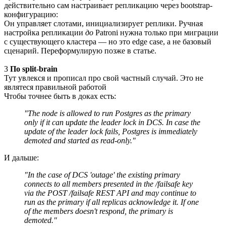
действительно сам настраивает репликацию через bootstrap-
конфигурацию:
Он управляет слотами, инициализирует реплики. Ручная
настройка репликации
до
Patroni нужна только при миграции
с существующего кластера — но это edge case, а не базовый
сценарий. Переформулирую позже в статье.
3
По split-brain
Тут увлекся и прописал про свой частный случай. Это не
являтеся правильной работой
Чтобы точнее быть в доках есть:
"The node is allowed to run Postgres as the primary
only if it can update the leader lock in DCS. In case the
update of the leader lock fails, Postgres is immediately
demoted and started as read-only."
И дальше:
"In the case of DCS 'outage' the existing primary
connects to all members presented in the /failsafe key
via the POST /failsafe REST API and may continue to
run as the primary if all replicas acknowledge it. If one
of the members doesn't respond, the primary is
demoted."