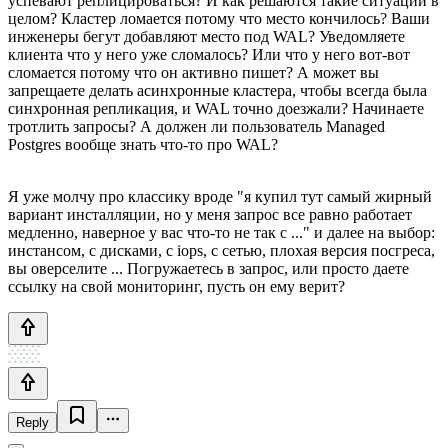
успевают реплицироваться? И как решаются такие ситуации в
целом? Кластер ломается потому что место кончилось? Ваши
инженеры бегут добавляют место под WAL? Уведомляете
клиента что у него уже сломалось? Или что у него вот-вот
сломается потому что он активно пишет? А может вы
запрещаете делать асинхронные кластера, чтобы всегда была
синхронная репликация, и WAL точно доезжали? Начинаете
тротлить запросы? А должен ли пользователь Managed
Postgres вообще знать что-то про WAL?
Я уже молчу про классику вроде "я купил тут самый жирный
вариант инсталляции, но у меня запрос все равно работает
медленно, наверное у вас что-то не так с ..." и далее на выбор:
инстансом, с дисками, с iops, с сетью, плохая версия посгреса,
вы оверселите ... Погружаетесь в запрос, или просто даете
ссылку на свой мониторинг, пусть он ему верит?
Reply