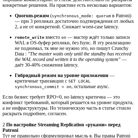
конкретные решения. На практике есть несколько вариантов:
Quorum-режим
(
в Patroni)
synchronous_mode: quorum
— при 3 репликах достаточно подтверждения от любых
2, а не от конкретной. Снижает worst-case latency.
вместо
— мастер ждёт только записи
remote_write
on
WAL в OS-буфер реплики, без fsync. Я эту реализацию
не поднимал, тк мне не нужно это, но пишут Crunchy
Data :
"The master waits only until the standby has received
the WAL record and written it to the operating system"
—
даёт 30-40% снижения latency.
Гибридный режим на уровне приложения
—
критичные транзакции с
SET LOCAL
, остальные async.
synchronous_commit = on
Если бизнес требует RPO=0, но latency критична — это
конфликт требований, который решается на уровне продукта,
а не инфраструктуры. Но техническую часть в статье стоило
раскрыть подробнее, согласен.
2
По настройке Streaming Replication «руками» перед
Patroni
Тут не правильно сформулировал мысль я. Вы правы Patroni