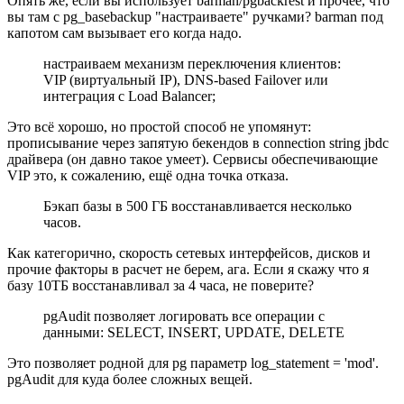
Опять же, если вы использует barman/pgbackrest и прочее, что
вы там с pg_basebackup "настраиваете" ручками? barman под
капотом сам вызывает его когда надо.
настраиваем механизм переключения клиентов:
VIP (виртуальный IP), DNS-based Failover или
интеграция с Load Balancer;
Это всё хорошо, но простой способ не упомянут:
прописывание через запятую бекендов в connection string jbdc
драйвера (он давно такое умеет). Сервисы обеспечивающие
VIP это, к сожалению, ещё одна точка отказа.
Бэкап базы в 500 ГБ восстанавливается несколько
часов.
Как категорично, скорость сетевых интерфейсов, дисков и
прочие факторы в расчет не берем, ага. Если я скажу что я
базу 10ТБ восстанавливал за 4 часа, не поверите?
pgAudit позволяет логировать все операции с
данными: SELECT, INSERT, UPDATE, DELETE
Это позволяет родной для pg параметр log_statement = 'mod'.
pgAudit для куда более сложных вещей.