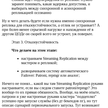
заранее понимать, какая задержка допустима, и
выбирать между синхронной и асинхронной
репликацией осознанно
Ну и чего делать будете если нужна именно синхронная
реплика для отказоустойчивости, а отлик не устраивает? А
при более-менее серьезной нагрузке и нахождении её в
другом ЦОДе он скорей всего не устроит, уж поверьте.
Этап 3. Отказоустойчивость
Что делаем на этом этапе:
настраиваем Streaming Replication между
мастером и репликой;
разворачиваем систему автоматического
Failover: Patroni, repmgr или аналог;
Ничего не понял... какой вы там Streaming Replication руками
настраиваете, если вы следом ставите patroni/repmgr? Это
вообще-то их прямая обязанность. Вообще, на моём опыте,
патрони и уже настроеные руками кластера "подцеплял"
успешно при запуске службы (без дт бекендов пг), но тут
описан сценарий первоначального запуска. Тут возникают