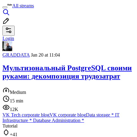
All streams
Login
GRADDATA
Jan 20 at 11:04
Мультизональный PostgreSQL своими
руками: декомпозиция трудозатрат
Medium
15 min
12K
VK Tech corporate blog
VK corporate blog
Data storage
*
IT
Infrastructure
*
Database Administration
*
Tutorial
+41