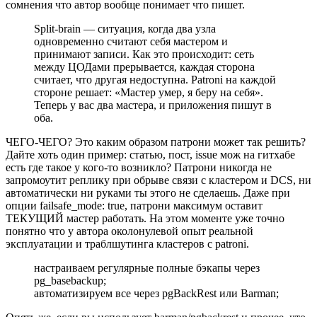
сомнения что автор вообще понимает что пишет.
Split-brain — ситуация, когда два узла
одновременно считают себя мастером и
принимают записи. Как это происходит: сеть
между ЦОДами прерывается, каждая сторона
считает, что другая недоступна. Patroni на каждой
стороне решает: «Мастер умер, я беру на себя».
Теперь у вас два мастера, и приложения пишут в
оба.
ЧЕГО-ЧЕГО? Это каким образом патрони может так решить?
Дайте хоть один пример: статью, пост, issue мож на гитхабе
есть где такое у кого-то возникло? Патрони никогда не
запромоутит реплику при обрыве связи с кластером и DCS, ни
автоматически ни руками ты этого не сделаешь. Даже при
опции failsafe_mode: true, патрони максимум оставит
ТЕКУЩИЙ мастер работать. На этом моменте уже точно
понятно что у автора околонулевой опыт реальной
эксплуатации и траблшутинга кластеров с patroni.
настраиваем регулярные полные бэкапы через
pg_basebackup;
автоматизируем все через pgBackRest или Barman;