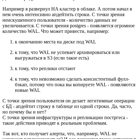
Например я развернул HA кластер в облаке. А потом начал в
нем очень интенсивно апдейтить строки. С точки зрения
неискушенного пользователя - количество данных не
увеличивается. С точки зрения postgres - появляется огромное
количество WAL. Что может привести, например:
к окончанию места на диске под WAL
к тому, что WAL не успевает архивироваться или
выгружаться в S3 (если такое есть)
к тому, что реплики отстают
к тому, что невозможно сделать консистентный фулл-
бэкап, потому что пока вы копируете WAL - появляются
новые WAL
С точки зрения пользователя он делает легитимные операции
с БД - апдейтит строку в таблице из одной строки. Да, часто,
но почему бы и нет?
С точки зрения инфраструктуры и репликации постргеса -
такие действия приводят к реальным проблемам.
Так вот, кто получает алерты, что, например, WAL не