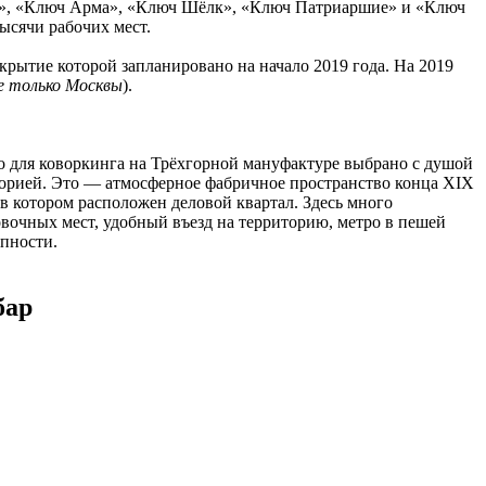
рка», «Ключ Арма», «Ключ Шёлк», «Ключ Патриаршие» и «Ключ
ысячи рабочих мест.
ткрытие которой запланировано на начало 2019 года. На 2019
е только Москвы
).
о для коворкинга на Трёхгорной мануфактуре выбрано с душой
торией. Это — атмосферное фабричное пространство конца XIX
 в котором расположен деловой квартал. Здесь много
вочных мест, удобный въезд на территорию, метро в пешей
пности.
бар