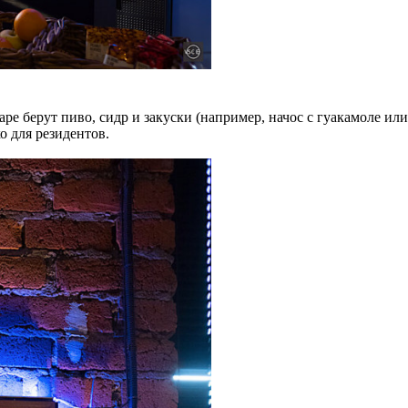
аре берут пиво, сидр и закуски (например, начос с гуакамоле ил
ко для резидентов.