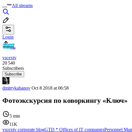
All streams
Login
vscextv
20 540
Subscribers
Subscribe
dmitrykabanov
Oct 8 2018 at 06:58
Фотоэкскурсия по коворкингу «Ключ»
5 min
11K
vscextv corporate blog
GTD
*
Offices of IT companies
Personnel Ma