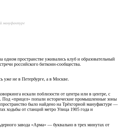
ной мануфактуре
 на одном пространстве уживались клуб и образовательный
стречи российского биткоин-сообщества.
 уже не в Петербурге, а в Москве.
оворкинга искали поблизости от центра или в центре, с
и. Под «прицел» попали исторические промышленные зоны
 пространство было найдено на Трёхгорной мануфактуре —
ах ходьбы от станций метро Улица 1905 года и
дерного завода «Арма» — буквально в трех минутах от