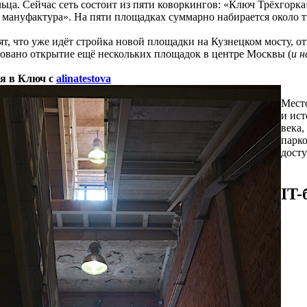
льца. Сейчас сеть состоит из пяти коворкингов: «Ключ Трёхго
 мануфактура». На пяти площадках суммарно набирается около т
ят, что уже идёт стройка новой площадки на Кузнецком мосту, о
ровано открытие ещё нескольких площадок в центре Москвы (
и н
я в Ключ с
alinatestova
Мест
и ис
века,
парко
досту
IT-