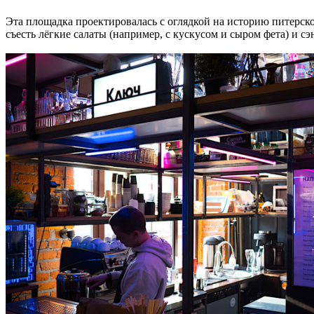
Эта площадка проектировалась с оглядкой на историю питерско
съесть лёгкие салаты (например, с кускусом и сыром фета) и с