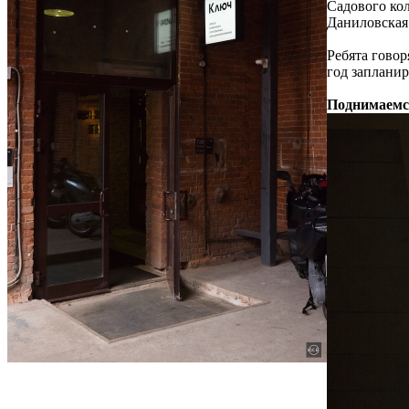
Садового ко
Даниловская
Ребята говор
год заплани
Поднимаемс