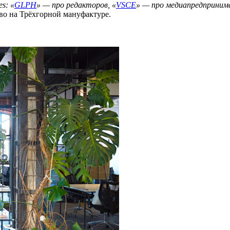
es: «
GLPH
» — про редакторов, «
VSCE
» — про медиапредприним
во на Трёхгорной мануфактуре.