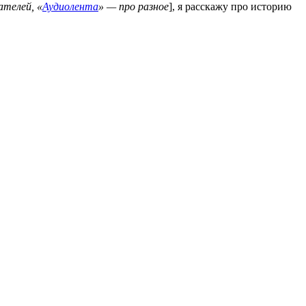
ателей, «
Аудиолента
» — про разное
], я расскажу про историю