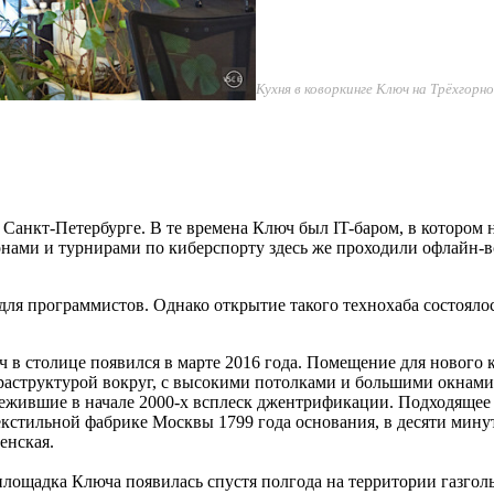
Кухня в коворкинге Ключ на Трёхгор
в Санкт-Петербурге. В те времена Ключ был IT-баром, в котором
онами и турнирами по киберспорту здесь же проходили офлайн-в
для программистов. Однако открытие такого технохаба состоялось
в столице появился в марте 2016 года. Помещение для нового к
раструктурой вокруг, с высокими потолками и большими окнам
ежившие в начале 2000-х всплеск джентрификации. Подходящее
кстильной фабрике Москвы 1799 года основания, в десяти минут
енская.
лощадка Ключа появилась спустя полгода на территории газголь