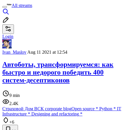
All streams
Login
Ivan_Maslov
Aug 11 2021 at 12:54
Автоботы, трансформируемся: как
быстро и недорого победить 400
систем-десептиконов
9 min
2.4K
Страховой Дом ВСК corporate blog
Open source
*
Python
*
IT
Infrastructure
*
Designing and refactoring
*
+6