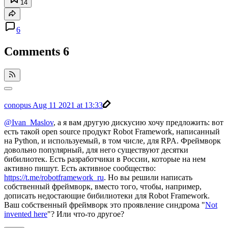
14
6
Comments
6
conopus
Aug 11 2021 at 13:33
@Ivan_Maslov
, а я вам другую дискусию хочу предложить: вот
есть такой open source продукт Robot Framework, написанный
на Python, и используемый, в том числе, для RPA. Фреймворк
довольно популярный, для него существуют десятки
бибилиотек. Есть разработчики в России, которые на нем
активно пишут. Есть активное сообщество:
https://t.me/robotframework_ru
. Но вы решили написать
собственный фреймворк, вместо того, чтобы, например,
дописать недостающие бибилиотеки для Robot Framework.
Ваш собственный фреймворк это проявление синдрома "
Not
invented here
"? Или что-то другое?