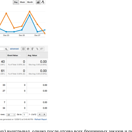
ину) выигрывал, однако после отсева всех брошенных заказов и