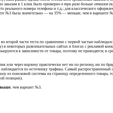
 по заказам в 1 клик было примерно
в три раза больше отказов
(к
то реального номера телефона и т.д.; для классического оформле
анте №3 была значительно — на 35% — меньше, чем в варианте №
о второй части теста по сравнению с первой частью наблюдался 
у) в некоторых развлекательных сайтах и блогах с рекламой ко
арьируются в зависимости от товара, поэтому не приводятся; в 
к или через корзину практически нет ни по региону, ни по брау
ть наблюдается по источнику трафика. Самый распространенный 
разу из поисковой системы на страницу определенного товара, то
ной позиции).
 выше
, чем вариант №3.