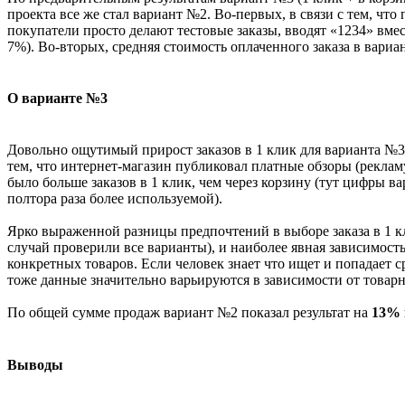
проекта все же стал вариант №2. Во-первых, в связи с тем, что
покупатели просто делают тестовые заказы, вводят «1234» вмес
7%). Во-вторых, средняя стоимость оплаченного заказа в вари
О варианте №3
Довольно ощутимый прирост заказов в 1 клик для варианта №3 в
тем, что интернет-магазин публиковал платные обзоры (реклам
было больше заказов в 1 клик, чем через корзину (тут цифры в
полтора раза более используемой).
Ярко выраженной разницы предпочтений в выборе заказа в 1 кли
случай проверили все варианты), и наиболее явная зависимос
конкретных товаров. Если человек знает что ищет и попадает с
тоже данные значительно варьируются в зависимости от товар
По общей сумме продаж вариант №2 показал результат на
13%
Выводы