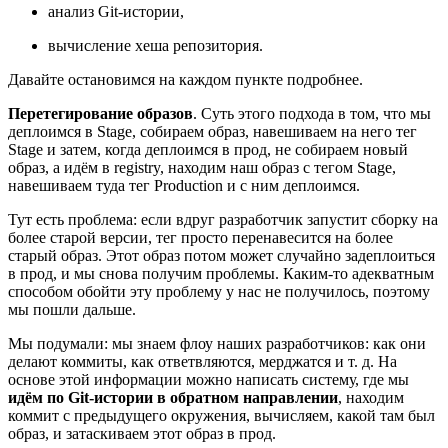
анализ Git-истории,
вычисление хеша репозитория.
Давайте остановимся на каждом пункте подробнее.
Перетегирование образов
. Суть этого подхода в том, что мы
деплоимся в Stage, собираем образ, навешиваем на него тег
Stage и затем, когда деплоимся в прод, не собираем новый
образ, а идём в registry, находим наш образ с тегом Stage,
навешиваем туда тег Production и с ним деплоимся.
Тут есть проблема: если вдруг разработчик запустит сборку на
более старой версии, тег просто перенавесится на более
старый образ. Этот образ потом может случайно задеплоиться
в прод, и мы снова получим проблемы. Каким-то адекватным
способом обойти эту проблему у нас не получилось, поэтому
мы пошли дальше.
Мы подумали: мы знаем флоу наших разработчиков: как они
делают коммиты, как ответвляются, мерджатся и т. д. На
основе этой информации можно написать систему, где мы
идём по Git-истории в обратном направлении
, находим
коммит с предыдущего окружения, вычисляем, какой там был
образ, и затаскиваем этот образ в прод.