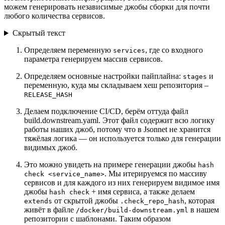
можем генерировать независимые джобы сборки для почти
любого количества сервисов.
Скрытый текст
Определяем переменную
, где со входного
services
параметра генерируем массив сервисов.
Определяем основные настройки пайплайна:
и
stages
переменную, куда мы складываем хеш репозитория –
RELEASE_HASH
Делаем подключение CI/CD, берём оттуда файл
build.downstream.yaml. Этот файл содержит всю логику
работы наших джоб, потому что в Jsonnet не хранится
тяжёлая логика — он используется только для генерации
видимых джоб.
Это можно увидеть на примере генерации джобы
hash
. Мы итерируемся по массиву
check <service_name>
сервисов и для каждого из них генерируем видимое имя
джобы
+ имя сервиса, а также делаем
hash check
от скрытой джобы
, которая
extends
.check_repo_hash
живёт в файле
в нашем
/docker/build-downstream.yml
репозитории с шаблонами. Таким образом