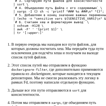
      `# 3. Сортируем пути файлов для консистентности` 
      | sort \

      `# 4. Объединяем путь файла с его содержимым` \

      | xargs -I {} sh -c 'printf "### %s ###\n" "{}"; 
      `# 5. Добавляем в конец значение важных переменны
      | (echo -n "sensitive vars ${SENSITIVE_VARS}\n" &
      `# 6. Считаем хеш и форматируем вывод` \

      | xxhsum -H128 \

      | awk -F' ' '{print $1}' \

      | tr '[:upper:]'
В первую очередь мы находим все пути файлов, для
которых должны посчитать хеш. Мы передаём туда пути
исключения для подсчёта хеша и получаем на выходе
список путей файлов.
Этот список путей мы отправляем в функцию
, где дополнительно применяются
dockerignore-filter
правила из .dockerignore, которые находятся в текущем
репозитории. Мы не смогли реализовать эту логику в
рамках Fd, поэтому написали отдельную функцию.
Дальше все эти пути отправляются в
для
sort
консистентности.
Потом мы отправляем в
, где объединяем путь
xargs