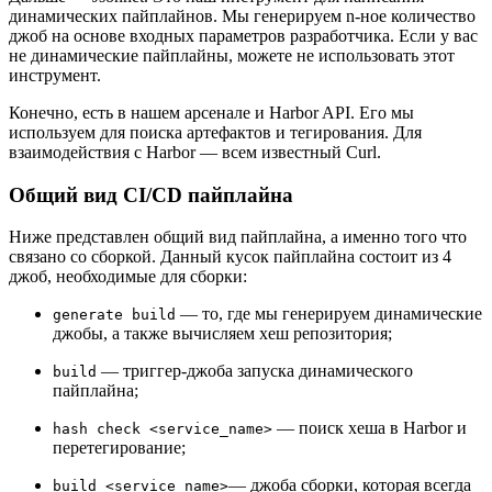
динамических пайплайнов. Мы генерируем n-ное количество
джоб на основе входных параметров разработчика. Если у вас
не динамические пайплайны, можете не использовать этот
инструмент.
Конечно, есть в нашем арсенале и Harbor API. Его мы
используем для поиска артефактов и тегирования. Для
взаимодействия с Harbor — всем известный Curl.
Общий вид CI/CD пайплайна
Ниже представлен общий вид пайплайна, а именно того что
связано со сборкой. Данный кусок пайплайна состоит из 4
джоб, необходимые для сборки:
— то, где мы генерируем динамические
generate build
джобы, а также вычисляем хеш репозитория;
— триггер-джоба запуска динамического
build
пайплайна;
— поиск хеша в Harbor и
hash check <service_name>
перетегирование;
— джоба сборки, которая всегда
build <service_name>