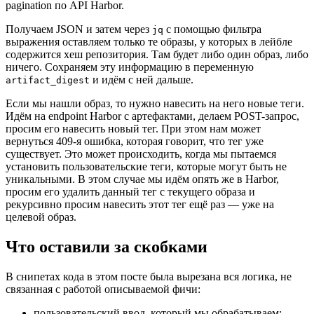
pagination по API Harbor.
Получаем JSON и затем через
с помощью фильтра
jq
выражения оставляем только те образы, у которых в лейбле
содержится хеш репозитория. Там будет либо один образ, либо
ничего. Сохраняем эту информацию в переменную
и идём с ней дальше.
artifact_digest
Если мы нашли образ, то нужно навесить на него новые теги.
Идём на endpoint Harbor с артефактами, делаем POST-запрос,
просим его навесить новый тег. При этом нам может
вернуться 409-я ошибка, которая говорит, что тег уже
существует. Это может происходить, когда мы пытаемся
установить пользовательские теги, которые могут быть не
уникальными. В этом случае мы идём опять же в Harbor,
просим его удалить данный тег с текущего образа и
рекурсивно просим навесить этот тег ещё раз — уже на
целевой образ.
Что оставили за скобками
В снипетах кода в этом посте была вырезана вся логика, не
связанная с работой описываемой фичи:
пользовательский ввод, который мы обрабатываем;