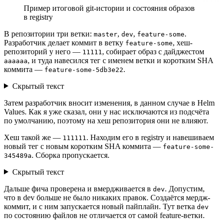
Пример итоговой git-истории и состояния образов
в registry
В репозитории три ветки:
,
,
.
master
dev
feature-some
Разработчик делает коммит в ветку
, хеш-
feature-some
репозиторий у него —
, собирает образ с дайджестом
11111
, и туда навесился тег с именем ветки и коротким SHA
аааааа
коммита —
.
feature-some-5db3e22
Скрытый текст
Затем разработчик вносит изменения, в данном случае в Helm
Values. Как я уже сказал, они у нас исключаются из подсчёта
по умолчанию, поэтому на хеш репозитория они не влияют.
Хеш такой же —
. Находим его в registry и навешиваем
111111
новый тег с новым коротким SHA коммита —
feature-some-
. Сборка пропускается.
345489a
Скрытый текст
Дальше фича проверена и вмердживается в
. Допустим,
dev
что в dev больше не было никаких правок. Создаётся мердж-
коммит, и с ним запускается новый пайплайн. Тут ветка
dev
по состоянию файлов не отличается от самой feature-ветки.