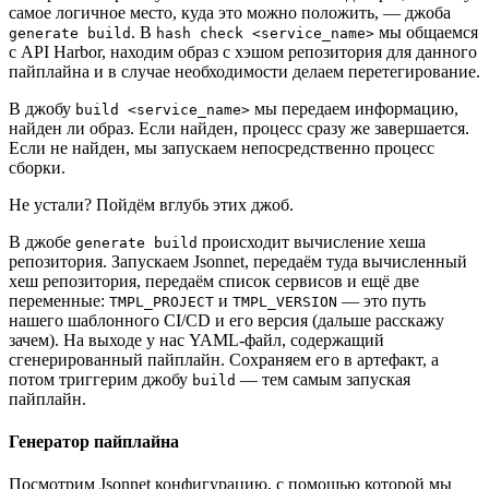
самое логичное место, куда это можно положить, — джоба
. В
мы общаемся
generate build
hash check <service_name>
с API Harbor, находим образ с хэшом репозитория для данного
пайплайна и в случае необходимости делаем перетегирование.
В джобу
мы передаем информацию,
build <service_name>
найден ли образ. Если найден, процесс сразу же завершается.
Если не найден, мы запускаем непосредственно процесс
сборки.
Не устали? Пойдём вглубь этих джоб.
В джобе
происходит вычисление хеша
generate build
репозитория. Запускаем Jsonnet, передаём туда вычисленный
хеш репозитория, передаём список сервисов и ещё две
переменные:
и
— это путь
TMPL_PROJECT
TMPL_VERSION
нашего шаблонного CI/CD и его версия (дальше расскажу
зачем). На выходе у нас YAML-файл, содержащий
сгенерированный пайплайн. Сохраняем его в артефакт, а
потом триггерим джобу
— тем самым запуская
build
пайплайн.
Генератор пайплайна
Посмотрим Jsonnet конфигурацию, с помощью которой мы