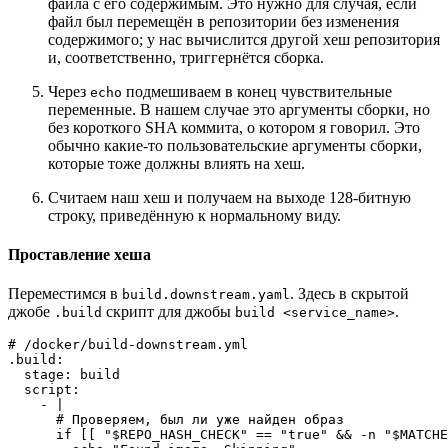
файла с его содержимым. Это нужно для случая, если
файл был перемещён в репозитории без изменения
содержимого; у нас вычислится другой хеш репозитория
и, соответственно, триггернётся сборка.
Через
подмешиваем в конец чувствительные
echo
переменные. В нашем случае это аргументы сборки, но
без короткого SHA коммита, о котором я говорил. Это
обычно какие-то пользовательские аргументы сборки,
которые тоже должны влиять на хеш.
Считаем наш хеш и получаем на выходе 128-битную
строку, приведённую к нормальному виду.
Проставление хеша
Переместимся в
. Здесь в скрытой
build.downstream.yaml
джобе
скрипт для джобы
.
.build
build <service_name>
# /docker/build-downstream.yml

.build:

  stage: build

  script:

    - |

      # Проверяем, был ли уже найден образ

      if [[ "$REPO_HASH_CHECK" == "true" && -n "$MATCHE