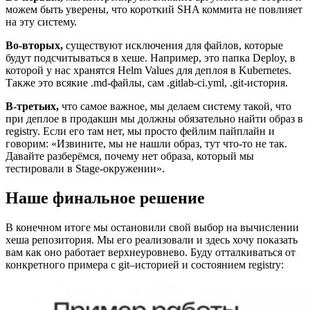
можем быть уверены, что короткий SHA коммита не повлияет
на эту систему.
Во-вторых,
существуют исключения для файлов, которые
будут подсчитываться в хеше. Например, это папка Deploy, в
которой у нас хранятся Helm Values для деплоя в Kubernetes.
Также это всякие .md-файлы, сам .gitlab-ci.yml, .git-история.
В-третьих,
что самое важное, мы делаем систему такой, что
при деплое в продакшн мы должны обязательно найти образ в
registry. Если его там нет, мы просто фейлим пайплайн и
говорим: «Извините, мы не нашли образ, тут что-то не так.
Давайте разберёмся, почему нет образа, который мы
тестировали в Stage-окружении».
Наше финальное решение
В конечном итоге мы остановили свой выбор на вычислении
хеша репозитория. Мы его реализовали и здесь хочу показать
вам как оно работает верхнеуровнево. Буду отталкиваться от
конкретного примера с git–историей и состоянием registry: