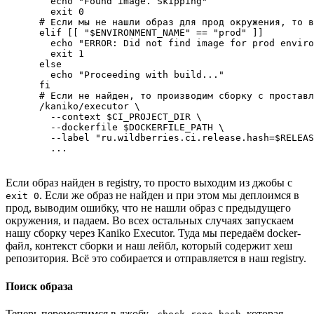
        echo "Found image. Skipping"

        exit 0

      # Если мы не нашли образ для прод окружения, то в
      elif [[ "$ENVIRONMENT_NAME" == "prod" ]]

        echo "ERROR: Did not find image for prod enviro
        exit 1

      else

        echo "Proceeding with build..."

      fi

      # Если не найден, то производим сборку с проставл
      /kaniko/executor \

        --context $CI_PROJECT_DIR \

        --dockerfile $DOCKERFILE_PATH \

        --label "ru.wildberries.ci.release.hash=$RELEAS
        ...
Если образ найден в registry, то просто выходим из джобы с
. Если же образ не найден и при этом мы деплоимся в
exit 0
прод, выводим ошибку, что не нашли образ с предыдущего
окружения, и падаем. Во всех остальных случаях запускаем
нашу сборку через Kaniko Executor. Туда мы передаём docker-
файл, контекст сборки и наш лейбл, который содержит хеш
репозитория. Всё это собирается и отправляется в наш registry.
Поиск образа
Теперь переместимся в джобу
, которая