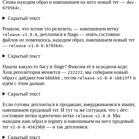
Снова находим образ и навешиваем на него новый тег —
dev-
.
6795b4c
Скрытый текст
Решили, что хотим это релизить, — навешиваем ветку
, деплоимся в Stage — опять состояние
release-v1.0.0
файлов не поменялось, находим образ, навешиваем новый тег
—
.
release-v1-0-0-6795b4c
Скрытый текст
Нашли какую-то багу в Stage? Фиксим её в исходном коде.
Хеш репозитория меняется —
, мы собираем новый
222222
образ с дайджестом
, тегом
и
bbbbbb
release-v1-0-0-16613ff
идём с этим дальше.
Скрытый текст
Если готовы деплоиться в продакшн, вмердживаемся в master,
навешиваем продовый тег. И тут та же ситуация, что с dev:
состояние ветки идентично ветке
. Мы
release-v1.0.0
находим наш образ в registry и навешиваем на него продовый
тег
— и так деплоимся.
v1-0-0-45629b0
Скрытый текст