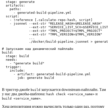
  stage: generate

  artifacts:

    paths:

      - generated-build-pipeline.yml

  script:

    - !reference [.calculate-repo-hash, script]

    - jsonnet --ext-str "RELEASE_HASH=$RELEASE_HASH"

              --ext-str "SERVICE_LIST_SCV=$SERVICE_LIST
              --ext-str "TMPL_PROJECT=$TMPL_PROJECT"

              --ext-str "TMPL_VERSION=$TMPL_VERSION"

              ...

              ./docker/build-pipeline.jsonnet > generat
# Запускаем наш динамический пайплайн

build:

  stage: build

  needs:

    - "generate build"

  trigger:

    include:

      - artifact: generated-build-pipeline.yml

        job: generate build
В триггер-джобе
запускается downstream-пайплайн. Там
build
у нас два джобы-шаблона:
и
hash check <service_name>
.
build <service_name>
Хеш репозитория нужно вычислить только один раз, поэтому