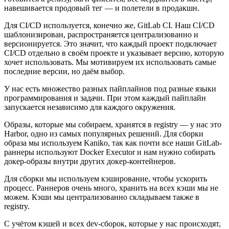
навешивается продовый тег — и полетели в продакшн.
Для CI/CD используется, конечно же, GitLab CI. Наш CI/CD
шаблонизирован, распространяется централизованно и
версионируется. Это значит, что каждый проект подключает
CI/CD отдельно в своём проекте и указывает версию, которую
хочет использовать. Мы мотивируем их использовать самые
последние версии, но даём выбор.
У нас есть множество разных пайплайнов под разные языки
программирования и задачи. При этом каждый пайплайн
запускается независимо для каждого окружения.
Образы, которые мы собираем, хранятся в registry — у нас это
Harbor, одно из самых популярных решений. Для сборки
образа мы используем Kaniko, так как почти все наши GitLab-
раннеры используют Docker Executor и нам нужно собирать
докер-образы внутри других докер-контейнеров.
Для сборки мы используем кэширование, чтобы ускорить
процесс. Раннеров очень много, хранить на всех кэши мы не
можем. Кэши мы централизованно складываем также в
registry.
С учётом кэшей и всех dev-сборок, которые у нас происходят,