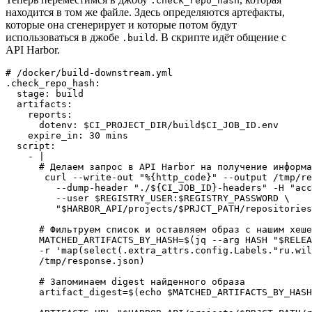
.check_repo_hash
находится в том же файле. Здесь определяются артефакты,
которые она сгенерирует и которые потом будут
использоваться в джобе
. В скрипте идёт общение с
.build
API Harbor.
# /docker/build-downstream.yml

.check_repo_hash:

  stage: build

  artifacts:

    reports:

      dotenv: $CI_PROJECT_DIR/build$CI_JOB_ID.env

    expire_in: 30 mins

  script:

    - |

      # Делаем запрос в API Harbor на получение информа
       curl --write-out "%{http_code}" --output /tmp/re
         --dump-header "./${CI_JOB_ID}-headers" -H "acc
         --user $REGISTRY_USER:$REGISTRY_PASSWORD \

         "$HARBOR_API/projects/$PRJCT_PATH/repositories
      # Фильтруем список и оставляем образ с нашим хеше
      MATCHED_ARTIFACTS_BY_HASH=$(jq --arg HASH "$RELEA
      -r 'map(select(.extra_attrs.config.Labels."ru.wil
      /tmp/response.json)

      # Запоминаем digest найденного образа

      artifact_digest=$(echo $MATCHED_ARTIFACTS_BY_HASH