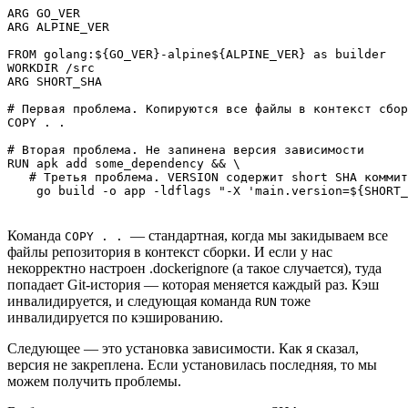
ARG GO_VER

ARG ALPINE_VER

FROM golang:${GO_VER}-alpine${ALPINE_VER} as builder

WORKDIR /src

ARG SHORT_SHA

# Первая проблема. Копируются все файлы в контекст сбор
COPY . .

# Вторая проблема. Не запинена версия зависимости

RUN apk add some_dependency && \

   # Третья проблема. VERSION содержит short SHA коммит
    go build -o app -ldflags "-X 'main.version=${SHORT_
Команда
— стандартная, когда мы закидываем все
COPY . .
файлы репозитория в контекст сборки. И если у нас
некорректно настроен .dockerignore (а такое случается), туда
попадает Git-история — которая меняется каждый раз. Кэш
инвалидируется, и следующая команда
тоже
RUN
инвалидируется по кэшированию.
Следующее — это установка зависимости. Как я сказал,
версия не закреплена. Если установилась последняя, то мы
можем получить проблемы.