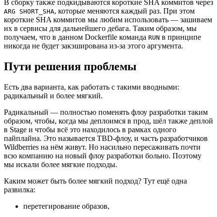
В сборку также подкидываются короткие SHA коммитов через
, которые меняются каждый раз. При этом
ARG SHORT_SHA
короткие SHA коммитов мы любим использовать — зашиваем
их в сервисы для дальнейшего дебага. Таким образом, мы
получаем, что в данном Dockerfile команда
в принципе
RUN
никогда не будет закэширована из-за этого аргумента.
Пути решения проблемы
Есть два варианта, как работать с такими вводными:
радикальный и более мягкий.
Радикальный — полностью поменять флоу разработки таким
образом, чтобы, когда мы деплоимся в прод, шёл также деплой
в Stage и чтобы всё это находилось в рамках одного
пайплайна. Это называется TBD-флоу, и часть разработчиков
Wildberries на нём живут. Но насильно пересаживать почти
всю компанию на новый флоу разработки больно. Поэтому
мы искали более мягкие подходы.
Каким может быть более мягкий подход? Тут ещё одна
развилка:
перетегирование образов,