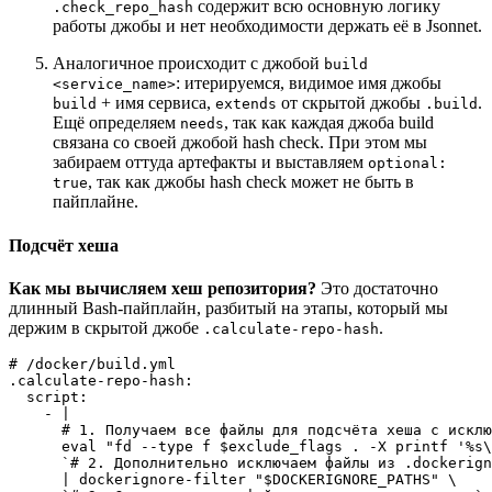
содержит всю основную логику
.check_repo_hash
работы джобы и нет необходимости держать её в Jsonnet.
Аналогичное происходит с джобой
build
: итерируемся, видимое имя джобы
<service_name>
+ имя сервиса,
от скрытой джобы
.
build
extends
.build
Ещё определяем
, так как каждая джоба build
needs
связана со своей джобой hash check. При этом мы
забираем оттуда артефакты и выставляем
optional:
, так как джобы hash check может не быть в
true
пайплайне.
Подсчёт хеша
Как мы вычисляем хеш репозитория?
Это достаточно
длинный Bash-пайплайн, разбитый на этапы, который мы
держим в скрытой джобе
.
.calculate-repo-hash
# /docker/build.yml

.calculate-repo-hash:

  script:

    - |

      # 1. Получаем все файлы для подсчёта хеша c исклю
      eval "fd --type f $exclude_flags . -X printf '%s\
      `# 2. Дополнительно исключаем файлы из .dockerign
      | dockerignore-filter "$DOCKERIGNORE_PATHS" \
