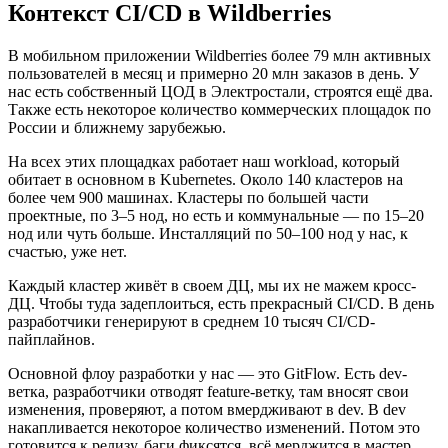
Контекст CI/CD в Wildberries
В мобильном приложении Wildberries более 79 млн активных
пользователей в месяц и примерно 20 млн заказов в день. У
нас есть собственный ЦОД в Электростали, строятся ещё два.
Также есть некоторое количество коммерческих площадок по
России и ближнему зарубежью.
На всех этих площадках работает наш workload, который
обитает в основном в Kubernetes. Около 140 кластеров на
более чем 900 машинах. Кластеры по большей части
проектные, по 3–5 нод, но есть и коммунальные — по 15–20
нод или чуть больше. Инсталляций по 50–100 нод у нас, к
счастью, уже нет.
Каждый кластер живёт в своем ДЦ, мы их не мажем кросс-
ДЦ. Чтобы туда задеплоиться, есть прекрасный CI/CD. В день
разработчики генерируют в среднем 10 тысяч CI/CD-
пайплайнов.
Основной флоу разработки у нас — это GitFlow. Есть dev-
ветка, разработчики отводят feature-ветку, там вносят свои
изменения, проверяют, а потом вмердживают в dev. В dev
накапливается некоторое количество изменений. Потом это
готовится к релизу, баги фиксятся, всё мерджится в мастер,