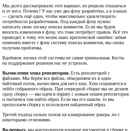
Мы долго рассматривали этот вариант, но решили отказаться
и от него. Почему? У нас уже два флоу разработки, а в планах
— сделать ещё один, чтобы максимально удовлетворить
потребности разработчиков. Под каждый флоу нужно
написать свою логику поиска коммитов. Если мы будем
вносить изменения в флоу, это тоже потребует правок. Всё это
приводит к тому, что велик шанс критической ошибки: забыв
поменять вместе с флоу систему поиска коммитов, мы снова
получим проблемы.
Вдобавок логика этой системы не самая тривиальная. Косты
на поддержание решения нас не устроили.
Вычисление хеша репозитория.
Есть репозиторий с
файлами. Мы берём все файлы, объединяем их в один
байтовый поток, вычисляем для него хеш. Хеш сохраняется в
лейбл собранного образа. При очередной сборке мы не делаем
сразу сборку — мы идем в registry с новым хешем репозитория
и пытаемся там найти образ. Если мы его нашли, то мы
пропускаем сборку и используем найденный образ.
Третий подход сильно похож на кэширование докера, но с
некоторыми отличиями.
Во-первых,
мы контролируем влияние аргументов в сборке и