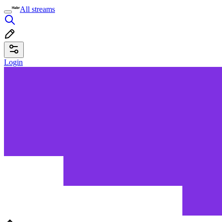
All streams
Login