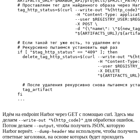
      ARTIFACTS_URL="$HARBOR_API/projects/$PRJCT_PATH/r
      # Проставляем тег для найденного образа через Har
      tag_http_status=$(curl --write-out "%{http_code}"
                             -H "Content-Type: applicat
                             --user $REGISTRY_USER:$REG
                             -X POST \

                             -d "{\"name\": \"${new_tag
                             "${ARTIFACTS_URL}/${artifa
      # Если такой тег уже есть, то удаляем его

      # Рекурсивно пытаемся установить ещё раз

      if [ "$tag_http_status" == "409" ]; then

        delete_tag_http_status=$(curl --write-out "%{ht
                                      -H "Content-Type:
                                      --user $REGISTRY_
                                      -X DELETE

                                      "${ARTIFACTS_URL}
        # После удаления рекурсивно снова пытаемся уста
        tag_artifact

      fi

      ...
Идём на endpoint Harbor через GET с помощью curl. Здесь мы
делаем
для обработки ошибок.
--write-out "%{http_code}"
Потом делаем
, чтобы получить JSON, которую
--output
Harbor вернёт.
мы используем, чтобы получить
--dump-header
ответные заголовки, на основе которых будет проходить