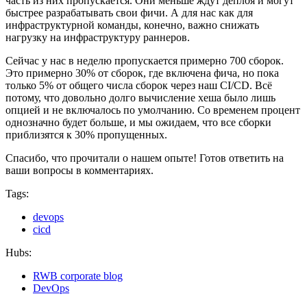
часть из них пропускается. Они меньше ждут деплоя и могут
быстрее разрабатывать свои фичи. А для нас как для
инфраструктурной команды, конечно, важно снижать
нагрузку на инфраструктуру раннеров.
Сейчас у нас в неделю пропускается примерно 700 сборок.
Это примерно 30% от сборок, где включена фича, но пока
только 5% от общего числа сборок через наш CI/CD. Всё
потому, что довольно долго вычисление хеша было лишь
опцией и не включалось по умолчанию. Со временем процент
однозначно будет больше, и мы ожидаем, что все сборки
приблизятся к 30% пропущенных.
Спасибо, что прочитали о нашем опыте! Готов ответить на
ваши вопросы в комментариях.
Tags:
devops
cicd
Hubs:
RWB corporate blog
DevOps