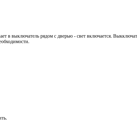
ает в выключатель рядом с дверью - свет включается. Выкключа
еобходимости.
ить.