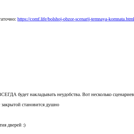
таточно:
https://comf.life/bolshoj-obzor-scenarij-temnaya-komnata.htm
ВСЕГДА будет накладывать неудобства. Вот несколько сценариев, 
с закрытой становится душно
ия дверей :)