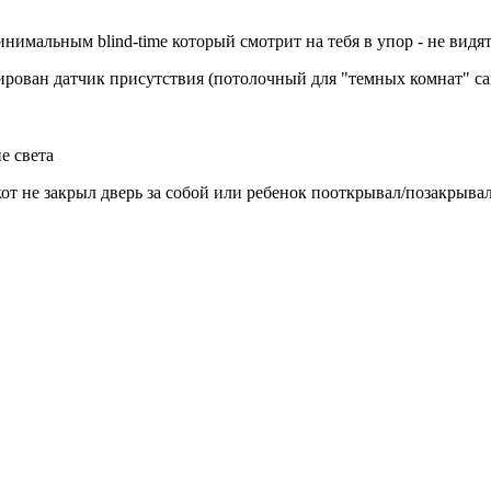
минимальным blind-time который смотрит на тебя в упор - не ви
ирован датчик присутствия (потолочный для "темных комнат" са
е света
кот не закрыл дверь за собой или ребенок пооткрывал/позакрывал