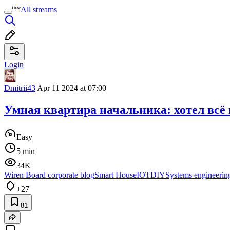
All streams
Login
Dmitrii43
Apr 11 2024 at 07:00
Умная квартира начальника: хотел всё
Easy
5 min
34K
Wiren Board corporate blog
Smart House
IOT
DIY
Systems engineerin
+27
81