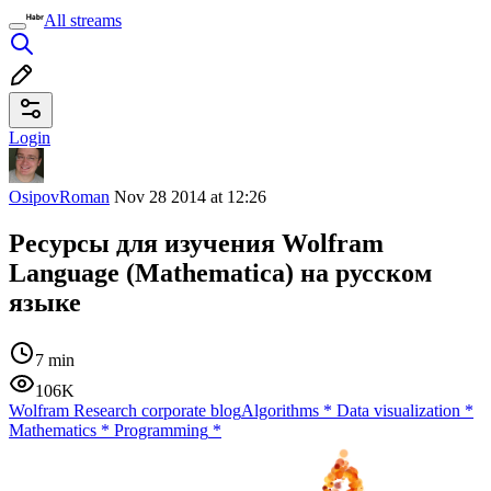
All streams
Login
OsipovRoman
Nov 28 2014 at 12:26
Ресурсы для изучения Wolfram
Language (Mathematica) на русском
языке
7 min
106K
Wolfram Research corporate blog
Algorithms
*
Data visualization
*
Mathematics
*
Programming
*