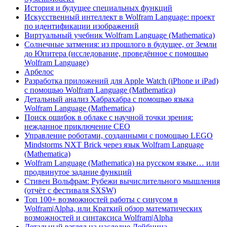
История и будущее специальных функций
Искусственный интеллект в Wolfram Language: проект
по идентификации изображений
Виртуальный учебник Wolfram Language (Mathematica)
Солнечные затмения: из прошлого в будущее, от Земли
до Юпитера (исследование, проведённое с помощью
Wolfram Language)
Арбелос
Разработка приложений для Apple Watch (iPhone и iPad)
с помощью Wolfram Language (Mathematica)
Детальный анализ Хабрахабра с помощью языка
Wolfram Language (Mathematica)
Поиск ошибок в облаке с научной точки зрения:
нежданное приключение CEO
Управление роботами, созданными с помощью LEGO
Mindstorms NXT Brick через язык Wolfram Language
(Mathematica)
Wolfram Language (Mathematica) на русском языке… или
продвинутое задание функций
Стивен Вольфрам: Рубежи вычислительного мышления
(отчёт с фестиваля SXSW)
Топ 100+ возможностей работы с синусом в
Wolfram|Alpha, или Краткий обзор математических
возможностей и синтаксиса Wolfram|Alpha
Детальный взгляд на наследие Лейбница