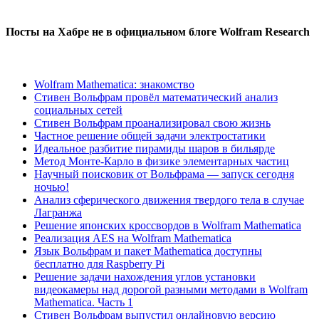
Посты на Хабре не в официальном блоге Wolfram Research
Wolfram Mathematica: знакомство
Стивен Вольфрам провёл математический анализ
социальных сетей
Стивен Вольфрам проанализировал свою жизнь
Частное решение общей задачи электростатики
Идеальное разбитие пирамиды шаров в бильярде
Метод Монте-Карло в физике элементарных частиц
Научный поисковик от Вольфрама — запуск сегодня
ночью!
Анализ сферического движения твердого тела в случае
Лагранжа
Решение японских кроссвордов в Wolfram Mathematica
Реализация AES на Wolfram Mathematica
Язык Вольфрам и пакет Mathematica доступны
бесплатно для Raspberry Pi
Решение задачи нахождения углов установки
видеокамеры над дорогой разными методами в Wolfram
Mathematica. Часть 1
Стивен Вольфрам выпустил онлайновую версию