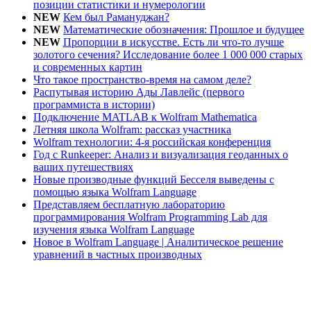
позиции статистики и нумерологии
NEW
Кем был Рамануджан?
NEW
Математические обозначения: Прошлое и будущее
NEW
Пропорции в искусстве. Есть ли что-то лучше
золотого сечения? Исследование более 1 000 000 старых
и современных картин
Что такое пространство-время на самом деле?
Распутывая историю Ады Лавлейс (первого
программиста в истории)
Подключение MATLAB к Wolfram Mathematica
Летняя школа Wolfram: рассказ участника
Wolfram технологии: 4-я российская конференция
Год с Runkeeper: Анализ и визуализация геоданных о
ваших путешествиях
Новые производные функций Бесселя выведены с
помощью языка Wolfram Language
Представляем бесплатную лабораторию
программирования Wolfram Programming Lab для
изучения языка Wolfram Language
Новое в Wolfram Language | Аналитическое решение
уравнений в частных производных