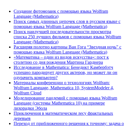
Создание фотомозаик с помощью языка Wolfram
Language (Mathematica)
Поиск самых длинных цепочек слов в русском языке с
помощью языка Wolfram Language (Mathematica)
Поиск наилучшей последовательности просмотра
списка 250 лучших фильмов с помощью языка Wolfram
Language (Mathematica)
Расширяя полотно картины Ван Гога “Звездная ночь” с
помощью языка Wolfram Language (Mathematica)
«Математика – один из видов искусства»: пост к
столетию со дня рождения Мартина Гарднера
Исследование в Mathematica: Бенедикт Камбербэтч
успешно пародирует других актеров, но может ли он
одурачить компьютер?
Материалы конференции о технологиях Wolfram:
Wolfram Language, Mathematica 10, SystemModeler 4,
Wolfram Cloud
Моделирование пандемий с помощью языка Wolfram
Language (системы Mathematica 10) на примере
лихорадки Эбола
Приключения в математическом лесу фрактальных
деревьев
Переход от приближенного решения к точному: задача о