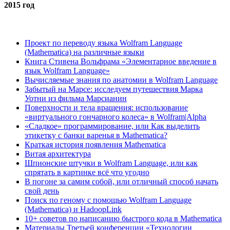
2015 год
Проект по переводу языка Wolfram Language
(Mathematica) на различные языки
Книга Стивена Вольфрама «Элементарное введение в
язык Wolfram Language»
Вычисляемые знания по анатомии в Wolfram Language
Забытый на Марсе: исследуем путешествия Марка
Уотни из фильма Марсианин
Поверхности и тела вращения: использование
«виртуального гончарного колеса» в Wolfram|Alpha
«Сладкое» программирование, или Как выделить
этикетку с банки варенья в Mathematica?
Краткая история появления Mathematica
Витая архитектура
Шпионские штучки в Wolfram Language, или как
спрятать в картинке всё что угодно
В погоне за самим собой, или отличный способ начать
свой день
Поиск по геному с помощью Wolfram Language
(Mathematica) и HadoopLink
10+ советов по написанию быстрого кода в Mathematica
Материалы Третьей конференции «Технологии