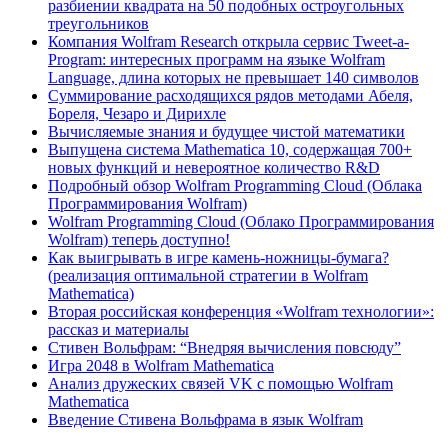
разбиении квадрата на 50 подобных остроугольных
треугольников
Компания Wolfram Research открыла сервис Tweet-a-
Program: интересных программ на языке Wolfram
Language, длина которых не превышает 140 символов
Суммирование расходящихся рядов методами Абеля,
Бореля, Чезаро и Дирихле
Вычисляемые знания и будущее чистой математики
Выпущена система Mathematica 10, содержащая 700+
новых функций и невероятное количество R&D
Подробный обзор Wolfram Programming Cloud (Облака
Программирования Wolfram)
Wolfram Programming Cloud (Облако Программирования
Wolfram) теперь доступно!
Как выигрывать в игре камень-ножницы-бумага?
(реализация оптимальной стратегии в Wolfram
Mathematica)
Вторая российская конференция «Wolfram технологии»:
рассказ и материалы
Стивен Вольфрам: “Внедряя вычисления повсюду”
Игра 2048 в Wolfram Mathematica
Анализ дружеских связей VK с помощью Wolfram
Mathematica
Введение Стивена Вольфрама в язык Wolfram