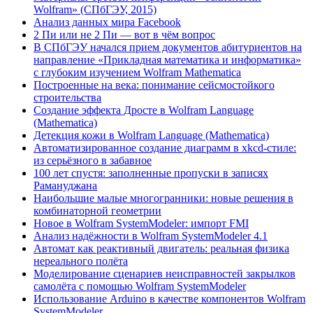
Wolfram» (СПбГЭУ, 2015)
Анализ данных мира Facebook
2 Пи или не 2 Пи — вот в чём вопрос
В СПбГЭУ начался прием документов абитуриентов на
направление «Прикладная математика и информатика»
с глубоким изучением Wolfram Mathematica
Построенные на века: понимание сейсмостойкого
строительства
Создание эффекта Дросте в Wolfram Language
(Mathematica)
Детекция кожи в Wolfram Language (Mathematica)
Автоматизированное создание диаграмм в xkcd-стиле:
из серьёзного в забавное
100 лет спустя: заполненные пропуски в записях
Рамануджана
Наибольшие малые многогранники: новые решения в
комбинаторной геометрии
Новое в Wolfram SystemModeler: импорт FMI
Анализ надёжности в Wolfram SystemModeler 4.1
Автомат как реактивный двигатель: реальная физика
нереального полёта
Моделирование сценариев неисправностей закрылков
самолёта с помощью Wolfram SystemModeler
Использование Arduino в качестве компонентов Wolfram
SystemModeler