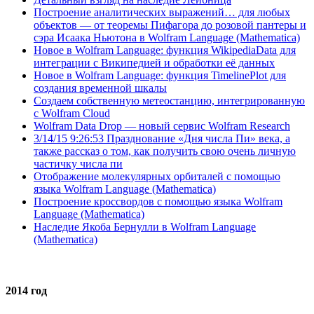
Построение аналитических выражений… для любых
объектов — от теоремы Пифагора до розовой пантеры и
сэра Исаака Ньютона в Wolfram Language (Mathematica)
Новое в Wolfram Language: функция WikipediaData для
интеграции с Википедией и обработки её данных
Новое в Wolfram Language: функция TimelinePlot для
создания временной шкалы
Создаем собственную метеостанцию, интегрированную
с Wolfram Cloud
Wolfram Data Drop — новый сервис Wolfram Research
3/14/15 9:26:53 Празднование «Дня числа Пи» века, а
также рассказ о том, как получить свою очень личную
частичку числа пи
Отображение молекулярных орбиталей с помощью
языка Wolfram Language (Mathematica)
Построение кроссвордов с помощью языка Wolfram
Language (Mathematica)
Наследие Якоба Бернулли в Wolfram Language
(Mathematica)
2014 год