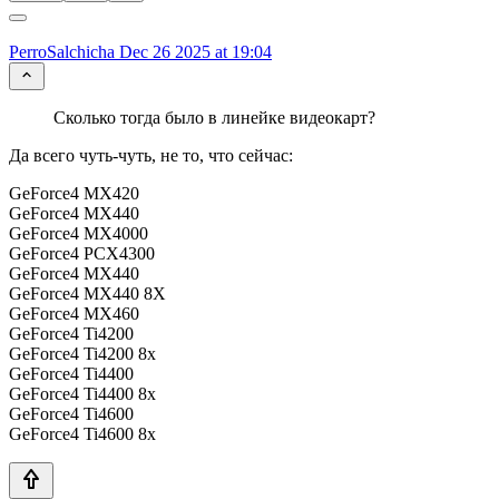
PerroSalchicha
Dec 26 2025 at 19:04
Сколько тогда было в линейке видеокарт?
Да всего чуть-чуть, не то, что сейчас:
GeForce4 MX420
GeForce4 MX440
GeForce4 MX4000
GeForce4 PCX4300
GeForce4 MX440
GeForce4 MX440 8X
GeForce4 MX460
GeForce4 Ti4200
GeForce4 Ti4200 8x
GeForce4 Ti4400
GeForce4 Ti4400 8x
GeForce4 Ti4600
GeForce4 Ti4600 8x