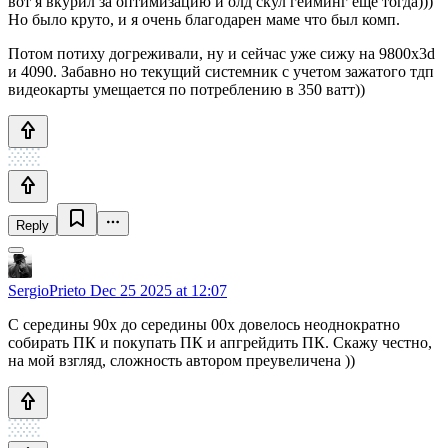
вот я вкурил за оптимизацию и олд скул гейминг еще тогда)))
Но было круто, и я очень благодарен маме что был комп.
Потом потиху догреживали, ну и сейчас уже сижу на 9800x3d
и 4090. Забавно но текущий системник с учетом зажатого тдп
видеокарты умещается по потреблению в 350 ватт))
Reply
SergioPrieto
Dec 25 2025 at 12:07
С середины 90х до середины 00х довелось неоднократно
собирать ПК и покупать ПК и апгрейдить ПК. Скажу честно,
на мой взгляд, сложность автором преувеличена ))