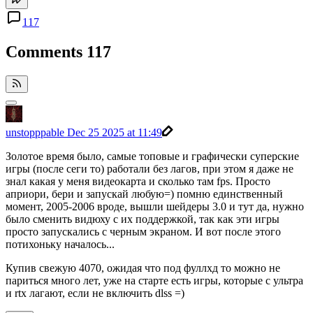
117
Comments
117
unstopppable
Dec 25 2025 at 11:49
Золотое время было, самые топовые и графически суперские
игры (после сеги то) работали без лагов, при этом я даже не
знал какая у меня видеокарта и сколько там fps. Просто
априори, бери и запускай любую=) помню единственный
момент, 2005-2006 вроде, вышли шейдеры 3.0 и тут да, нужно
было сменить видюху с их поддержкой, так как эти игры
просто запускались с черным экраном. И вот после этого
потихоньку началось...
Купив свежую 4070, ожидая что под фуллхд то можно не
париться много лет, уже на старте есть игры, которые с ультра
и rtx лагают, если не включить dlss =)