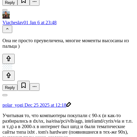
Reply
Viacheslav01
Jan 6 at 23:48
Она не просто преувеличена, многие моменты высосаны из
пальца )
Reply
polar_yogi
Dec 25 2025 at 12:18
Учитывая то, что компьютеры покупали с 90-х (и как-то
разбирались в dx/sx, isa/eisa/pci/vlb/agp, intel/amd/cyrix/via и т.п.
и т.д) а в 2000-х в интернет был шпд и были тематические
сайты типа ixbt . tom's hardware (появившиеся в тех-же 90х),