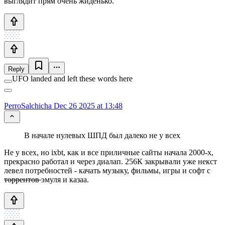
выглядит прям очень жиденько.
Reply
UFO landed and left these words here
PerroSalchicha
Dec 26 2025 at 13:48
В начале нулевых ШПД был далеко не у всех
Не у всех, но ixbt, как и все приличные сайты начала 2000-х,
прекрасно работал и через диалап. 256К закрывали уже некст
левел потребностей - качать музыку, фильмы, игры и софт с
торрентов
эмуля и казаа.