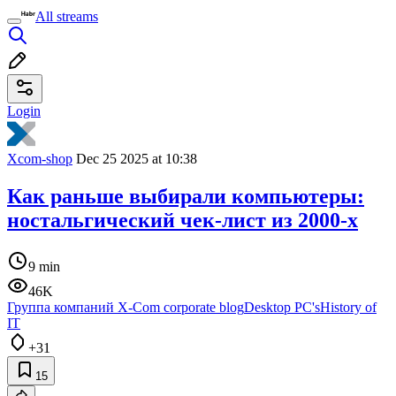
All streams
Login
Xcom-shop
Dec 25 2025 at 10:38
Как раньше выбирали компьютеры:
ностальгический чек-лист из 2000-х
9 min
46K
Группа компаний X-Com corporate blog
Desktop PC's
History of
IT
+31
15