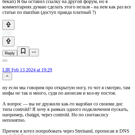
бекап) Я бы оставил ссылку на другой форум, но в
комментариях думаю сделать этого нельзя - на нем как раз все
статьи по marzban (доступ правда платный ?)
Reply
LIR
Feb 13 2024 at 19:29
ну если мы говорим про открытую ногу, то чот я смотрю, там
инфы не так и много, судя по анонсам и кол-ву постов.
А вопрос — вы не дружили как-то марзбан со своими днс
типа controld? Я хочу в рамках одного подключения пускать,
например, chatgpt, через controld. Но по синтаксису
непонятно.
Причем я хотел попробовать через Streisand, прописав в DNS