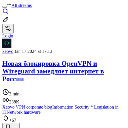
All streams
Login
xeovo
Jan 17 2024 at 17:13
Новая блокировка OpenVPN и
Wireguard замедляет интернет в
России
3 min
238K
Xeovo VPN corporate blog
Information Security
*
Legislation in
IT
Network hardware
+67