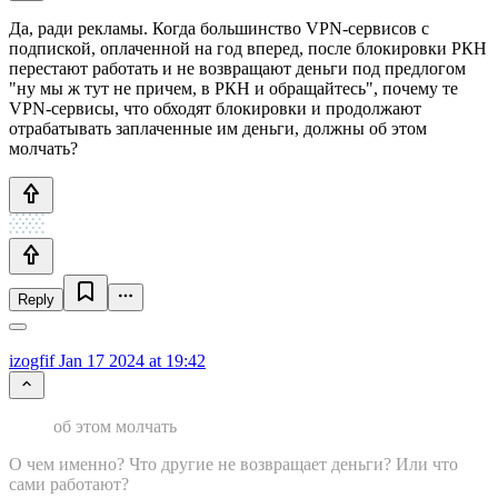
Да, ради рекламы. Когда большинство VPN-сервисов с
подпиской, оплаченной на год вперед, после блокировки РКН
перестают работать и не возвращают деньги под предлогом
"ну мы ж тут не причем, в РКН и обращайтесь", почему те
VPN-сервисы, что обходят блокировки и продолжают
отрабатывать заплаченные им деньги, должны об этом
молчать?
Reply
izogfif
Jan 17 2024 at 19:42
об этом молчать
О чем именно? Что другие не возвращает деньги? Или что
сами работают?