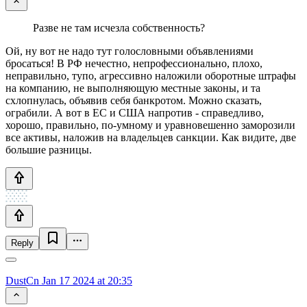
Разве не там исчезла собственность?
Ой, ну вот не надо тут голословными объявлениями
бросаться! В РФ нечестно, непрофессионально, плохо,
неправильно, тупо, агрессивно наложили оборотные штрафы
на компанию, не выполняющую местные законы, и та
схлопнулась, объявив себя банкротом. Можно сказать,
ограбили. А вот в ЕС и США напротив - справедливо,
хорошо, правильно, по-умному и уравновешенно заморозили
все активы, наложив на владельцев санкции. Как видите, две
большие разницы.
Reply
DustCn
Jan 17 2024 at 20:35