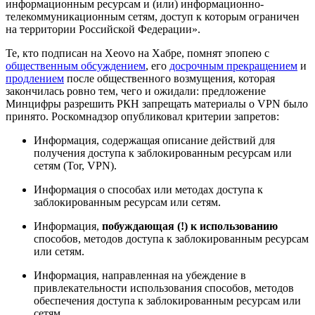
информационным ресурсам и (или) информационно-
телекоммуникационным сетям, доступ к которым ограничен
на территории Российской Федерации».
Те, кто подписан на Xeovo на Хабре, помнят эпопею с
общественным обсуждением
, его
досрочным прекращением
и
продлением
после общественного возмущения, которая
закончилась ровно тем, чего и ожидали: предложение
Минцифры разрешить РКН запрещать материалы о VPN было
принято. Роскомнадзор опубликовал критерии запретов:
Информация, содержащая описание действий для
получения доступа к заблокированным ресурсам или
сетям (Tor, VPN).
Информация о способах или методах доступа к
заблокированным ресурсам или сетям.
Информация,
побуждающая (!) к использованию
способов, методов доступа к заблокированным ресурсам
или сетям.
Информация, направленная на убеждение в
привлекательности использования способов, методов
обеспечения доступа к заблокированным ресурсам или
сетям.