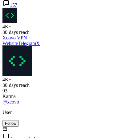
157
4K+
30-days reach
Xeovo VPN
Website
Telegram
X
4K+
30-days reach
93
Karma
@xeovo
User
Follow