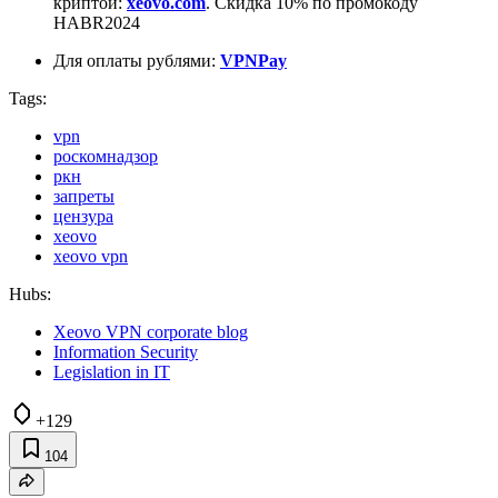
криптой:
xeovo.com
. Скидка 10% по промокоду
HABR2024
Для оплаты рублями:
VPNPay
Tags:
vpn
роскомнадзор
ркн
запреты
цензура
xeovo
xeovo vpn
Hubs:
Xeovo VPN corporate blog
Information Security
Legislation in IT
+129
104