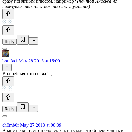
сразу понятным плюсом, например?
(почтой Яндекса не
пользуюсь, так что мог что-то упустить)
Reply
bonifaci
May 28 2013 at 16:09
Волшебная кнопка же! :)
Reply
ch0mb0r
May 27 2013 at 08:39
А мне не хватает стрелочек как в гмыле, что б переходить к