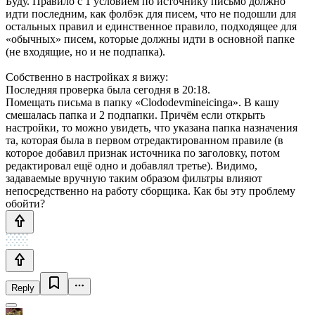
Буду. Правило с 1 условием по источнику письмо должно
идти последним, как фолбэк для писем, что не подошли для
остальных правил и единственное правило, подходящее для
«обычных» писем, которые должны идти в основной папке
(не входящие, но и не подпапка).
Собственно в настройках я вижу:
Последняя проверка была сегодня в 20:18.
Помещать письма в папку «Clododevmineicinga». В кашу
смешалась папка и 2 подпапки. Причём если открыть
настройки, то можно увидеть, что указана папка назначения
та, которая была в первом отредактированном правиле (в
которое добавил признак источника по заголовку, потом
редактировал ещё одно и добавлял третье). Видимо,
задаваемые вручную таким образом фильтры влияют
непосредственно на работу сборщика. Как бы эту проблему
обойти?
Reply