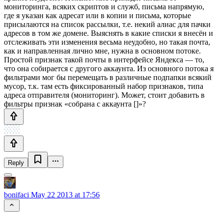
мониторинга, всяких скриптов и служб, письма напрямую,
где я указан как адресат или в копии и письма, которые
присылаются на список рассылки, т.е. некий алиас для пачки
адресов в том же домене. Выяснять в какие списки я внесён и
отслеживать эти изменения весьма неудобно, но такая почта,
как и направленная лично мне, нужна в основном потоке.
Простой признак такой почты в интерфейсе Яндекса — то,
что она собирается с другого аккаунта. Из основного потока я
фильтрами мог бы перемещать в различные подпапки всякий
мусор, т.к. там есть фиксированный набор признаков, типа
адреса отправителя (мониторинг). Может, стоит добавить в
фильтры признак «собрана с аккаунта []»?
Reply
bonifaci
May 22 2013 at 17:56