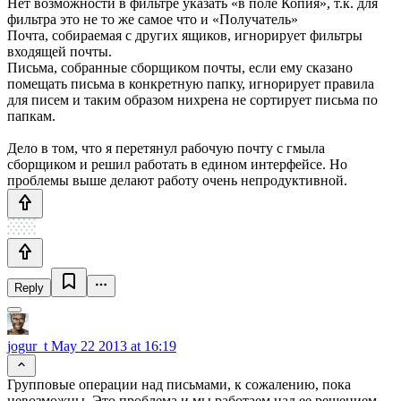
Нет возможности в фильтре указать «в поле Копия», т.к. для
фильтра это не то же самое что и «Получатель»
Почта, собираемая с других ящиков, игнорирует фильтры
входящей почты.
Письма, собранные сборщиком почты, если ему сказано
помещать письма в конкретную папку, игнорирует правила
для писем и таким образом нихрена не сортирует письма по
папкам.
Дело в том, что я перетянул рабочую почту с гмыла
сборщиком и решил работать в едином интерфейсе. Но
проблемы выше делают работу очень непродуктивной.
Reply
jogur_t
May 22 2013 at 16:19
Групповые операции над письмами, к сожалению, пока
невозможны. Это проблема и мы работаем над ее решением.