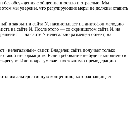
ен без обсуждения с общественностью и отраслью. Мы
и этом мы уверены, что регулирующие меры не должны ставить
ный в закрытии сайта N, насвистывает на диктофон мелодию
иста на сайте N. После этого — со скриншотом сайта N, на
ращения — на сайте N нелегально размещён объект, на
тот «нелегальный» свист. Владелец сайта получает только
нию такой информации». Если требование не будет выполнено в
нет-ресурс. Или подразумевает постоянную премодерацию
 готовим альтернативную концепцию, которая защищает