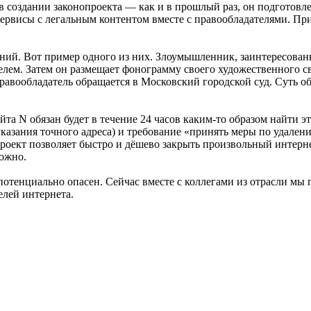
в создании законопроекта — как и в прошлый раз, он подготовл
ервисы с легальным контентом вместе с правообладателями. Пр
ний. Вот пример одного из них. Злоумышленник, заинтересован
елем. Затем он размещает фонограмму своего художественного св
вообладатель обращается в Московский городской суд. Суть об
йта N обязан будет в течение 24 часов каким-то образом найти э
указания точного адреса) и требование «принять меры по удале
опроект позволяет быстро и дёшево закрыть произвольный интер
можно.
потенциально опасен. Сейчас вместе с коллегами из отрасли мы
елей интернета.