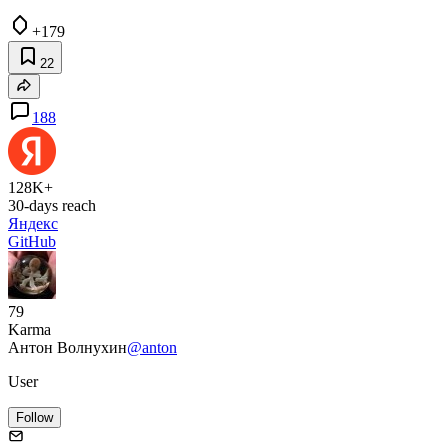
+179
22
188
128K+
30-days reach
Яндекс
GitHub
79
Karma
Антон Волнухин
@anton
User
Follow