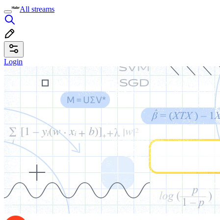
All streams
Login