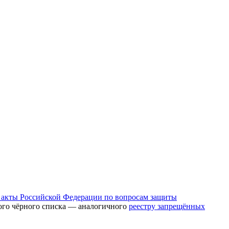
 акты Российской Федерации по вопросам защиты
ного чёрного списка — аналогичного
реестру запрещённых