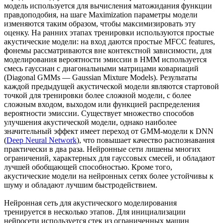
модель используется для вычисления матожидания функции
правдоподобия, на шаге Maximization параметры модели
изменяются таким образом, чтобы максимизировать эту
оценку. На ранних этапах тренировки используются простые
акустические модели: на вход даются простые MFCC features,
фонемы рассматриваются вне контекстной зависимости, для
моделирования вероятности эмиссии в HMM используется
смесь гауссиан с диагональными матрицами ковариаций
(Diagonal GMMs — Gaussian Mixture Models). Результаты
каждой предыдущей акустической модели являются стартовой
точкой для тренировки более сложной модели, с более
сложным входом, выходом или функцией распределения
вероятности эмиссии. Существует множество способов
улучшения акустической модели, однако наиболее
значительный эффект имеет переход от GMM-модели к DNN
(
Deep Neural Network
), что повышает качество распознавания
практически в два раза. Нейронные сети лишены многих
ограничений, характерных для гауссовых смесей, и обладают
лучшей обобщающей способностью. Кроме того,
акустические модели на нейронных сетях более устойчивы к
шуму и обладают лучшим быстродействием.
Нейронная сеть для акустического моделирования
тренируется в несколько этапов. Для инициализации
нейросети используется стек из ограниченных машин