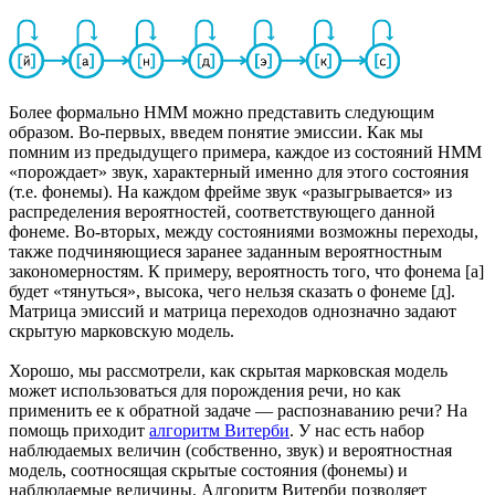
Более формально HMM можно представить следующим
образом. Во-первых, введем понятие эмиссии. Как мы
помним из предыдущего примера, каждое из состояний HMM
«порождает» звук, характерный именно для этого состояния
(т.е. фонемы). На каждом фрейме звук «разыгрывается» из
распределения вероятностей, соответствующего данной
фонеме. Во-вторых, между состояниями возможны переходы,
также подчиняющиеся заранее заданным вероятностным
закономерностям. К примеру, вероятность того, что фонема [а]
будет «тянуться», высока, чего нельзя сказать о фонеме [д].
Матрица эмиссий и матрица переходов однозначно задают
скрытую марковскую модель.
Хорошо, мы рассмотрели, как скрытая марковская модель
может использоваться для порождения речи, но как
применить ее к обратной задаче — распознаванию речи? На
помощь приходит
алгоритм Витерби
. У нас есть набор
наблюдаемых величин (собственно, звук) и вероятностная
модель, соотносящая скрытые состояния (фонемы) и
наблюдаемые величины. Алгоритм Витерби позволяет