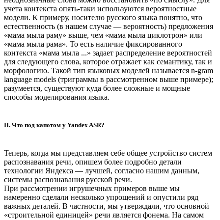
учета контекста опять-таки используются вероятностные
модели. К примеру, носителю русского языка понятно, что
естественность (в нашем случае — вероятность) предложения
«мама мыла раму» выше, чем «мама мыла циклотрон» или
«мама мыла рама». То есть наличие фиксированного
контекста «мама мыла ...» задает распределение вероятностей
для следующего слова, которое отражает как семантику, так и
морфологию. Такой тип языковых моделей называется n-gram
language models (триграммы в рассмотренном выше примере);
разумеется, существуют куда более сложные и мощные
способы моделирования языка.
II. Что под капотом у Yandex ASR?
Теперь, когда мы представляем себе общее устройство систем
распознавания речи, опишем более подробно детали
технологии Яндекса — лучшей, согласно нашим данным,
системы распознавания русской речи.
При рассмотрении игрушечных примеров выше мы
намеренно сделали несколько упрощений и опустили ряд
важных деталей. В частности, мы утверждали, что основной
«строительной единицей» речи является фонема. На самом