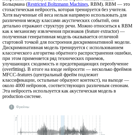
Больцмана (
Restricted Boltzmann Machines
, RBM). RBM — это
стохастическая нейросеть, которая тренируется без учителя.
Хотя выученные ей веса нельзя напрямую использовать для
различения между классами акустических событий, они
детально отражают структуру речи. Можно относиться к RBM
как к механизму извлечения признаков (feature extractor) —
полученная генеративная модель оказывается отличной
стартовой точкой для построения дискриминативной модели.
Дискриминативная модель тренируется с использованием
классического алгоритма обратного распространения ошибки,
при этом применяется ряд технических приемов,
улучшающих сходимость и предотвращающих переобучение
(overfitting). В итоге на входе нейросети — несколько фреймов
MFCC-features (центральный фрейм подлежит
классификации, остальные образуют контекст), на выходе —
около 4000 нейронов, соответствующих различным сенонам.
Эта нейросеть используется как акустическая модель в
production-системе.