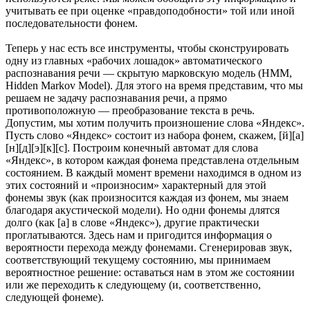
учитывать ее при оценке «правдоподобности» той или иной
последовательности фонем.
Теперь у нас есть все инструменты, чтобы сконструировать
одну из главных «рабочих лошадок» автоматического
распознавания речи — скрытую марковскую модель (HMM,
Hidden Markov Model). Для этого на время представим, что мы
решаем не задачу распознавания речи, а прямо
противоположную — преобразование текста в речь.
Допустим, мы хотим получить произношение слова «Яндекс».
Пусть слово «Яндекс» состоит из набора фонем, скажем, [й][а]
[н][д][э][к][с]. Построим конечный автомат для слова
«Яндекс», в котором каждая фонема представлена отдельным
состоянием. В каждый момент времени находимся в одном из
этих состояний и «произносим» характерный для этой
фонемы звук (как произносится каждая из фонем, мы знаем
благодаря акустической модели). Но одни фонемы длятся
долго (как [а] в слове «Яндекс»), другие практически
проглатываются. Здесь нам и пригодится информация о
вероятности перехода между фонемами. Сгенерировав звук,
соответствующий текущему состоянию, мы принимаем
вероятностное решение: оставаться нам в этом же состоянии
или же переходить к следующему (и, соответственно,
следующей фонеме).