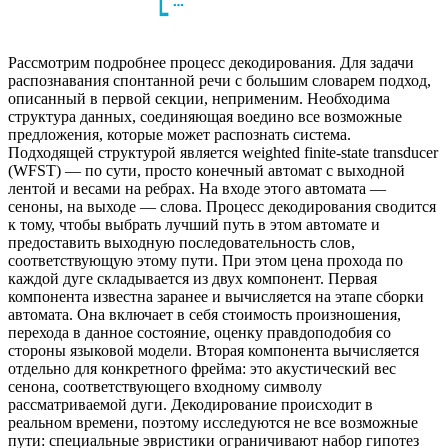
Рассмотрим подробнее процесс декодирования. Для задачи
распознавания спонтанной речи с большим словарем подход,
описанный в первой секции, неприменим. Необходима
структура данных, соединяющая воедино все возможные
предложения, которые может распознать система.
Подходящей структурой является weighted finite-state transducer
(WFST) — по сути, просто конечный автомат с выходной
лентой и весами на ребрах. На входе этого автомата —
сеноны, на выходе — слова. Процесс декодирования сводится
к тому, чтобы выбрать лучший путь в этом автомате и
предоставить выходную последовательность слов,
соответствующую этому пути. При этом цена прохода по
каждой дуге складывается из двух компонент. Первая
компонента известна заранее и вычисляется на этапе сборки
автомата. Она включает в себя стоимость произношения,
перехода в данное состояние, оценку правдоподобия со
стороны языковой модели. Вторая компонента вычисляется
отдельно для конкретного фрейма: это акустический вес
сенона, соответствующего входному символу
рассматриваемой дуги. Декодирование происходит в
реальном времени, поэтому исследуются не все возможные
пути: специальные эвристики ограничивают набор гипотез