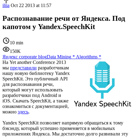
iliia
Oct 22 2013 at 11:57
Распознавание речи от Яндекса. Под
капотом у Yandex.SpeechKit
10 min
150K
Яндекс corporate blog
Data Mining
*
Algorithms
*
На Yet another Conference 2013
мы
представили
разработчикам
нашу новую библиотеку Yandex
SpeechKit. Это публичный API
для распознавания речи,
который могут использовать
разработчики под Android и
iOS. Скачать SpeechKit, а также
ознакомиться с документацией,
можно
здесь
.
Yandex SpeechKit позволяет напрямую обращаться к тому
бэкэнду, который успешно применяется в мобильных
приложениях Яндекса. Мы достаточно долго развивали эту