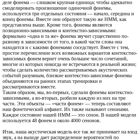
деле фонема — слишком крупная единица; чтобы адекватно
смоделировать произношение одиночной фонемы,
используется три отдельных состояния — начало, середина и
конец фонемы. Вместе они образуют такую же HMM, как
представлена выше. Кроме того, фонемы являются
позиционно-зависимыми и контекстно-зависимыми:
формально «одна и та же» фонема звучит существенно по-
разному в зависимости от того, в какой части слова она
находится и с какими фонемами соседствует. Вместе с тем,
простое перечисление всех возможных вариантов контекстно-
зависимых фонем вернет очень большое число сочетаний,
многие из которых никогда не встречаются в реальной жизни;
чтобы сделать количество рассматриваемых акустических
событий разумным, близкие контекстно-зависимые фонемы
объединяются на ранних этапах тренировки и
рассматриваются вместе.
Таким образом, мы, во-первых, сделали фонемы контекстно-
зависимыми, а во-вторых, разбили каждую из них на три
части. Эти объекты — «части фонем» — теперь составляют
наш фонетический алфавит. Их также называют сенонами.
Каждое состояние нашей HMM — это сенон. В нашей модели
используется 48 фонем и около 4000 сенонов.
Итак, наша акустическая модель все так же принимает на вход
звук, а на выходе дает распределение вероятностей по