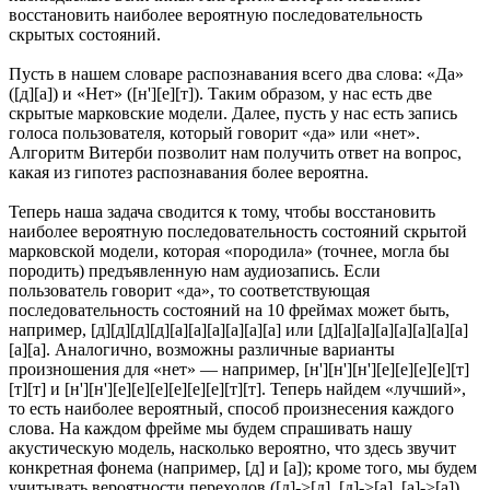
восстановить наиболее вероятную последовательность
скрытых состояний.
Пусть в нашем словаре распознавания всего два слова: «Да»
([д][а]) и «Нет» ([н'][е][т]). Таким образом, у нас есть две
скрытые марковские модели. Далее, пусть у нас есть запись
голоса пользователя, который говорит «да» или «нет».
Алгоритм Витерби позволит нам получить ответ на вопрос,
какая из гипотез распознавания более вероятна.
Теперь наша задача сводится к тому, чтобы восстановить
наиболее вероятную последовательность состояний скрытой
марковской модели, которая «породила» (точнее, могла бы
породить) предъявленную нам аудиозапись. Если
пользователь говорит «да», то соответствующая
последовательность состояний на 10 фреймах может быть,
например, [д][д][д][д][а][а][а][а][а][а] или [д][а][а][а][а][а][а][а]
[а][а]. Аналогично, возможны различные варианты
произношения для «нет» — например, [н'][н'][н'][е][е][е][е][т]
[т][т] и [н'][н'][е][е][е][е][е][е][т][т]. Теперь найдем «лучший»,
то есть наиболее вероятный, способ произнесения каждого
слова. На каждом фрейме мы будем спрашивать нашу
акустическую модель, насколько вероятно, что здесь звучит
конкретная фонема (например, [д] и [а]); кроме того, мы будем
учитывать вероятности переходов ([д]->[д], [д]->[а], [а]->[а]).