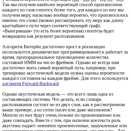
Так мы получим наиболее вероятный способ произнесения
каждого из слов-гипотез; более того, для каждого из них мы
получим меру, насколько вообще вероятно, что произносилось
именно это слово (можно рассматривать эту меру как длину
кратчайшего пути через соответствующий граф).
«Выигравшая» (то есть более вероятная) гипотеза будет
возвращена как результат распознавания.
Алгоритм Витерби достаточно прост в реализации
(используется динамическое программирование) и работает за
время, пропорциональное произведению количества
состояний HMM на число фреймов. Однако не всегда нам
достаточно знать самый вероятный путь; например, при
тренировке акустической модели нужна оценка вероятности
каждого состояния на каждом фрейме. Для этого используется
алгоритм Forward-Backward
.
Однако акустическая модель — это всего лишь одна из
составляющих системы. Что делать, если словарь
распознавания состоит не из двух слов, как в рассмотренном
выше примере, а из сотен тысяч или даже миллионов?
Многие из них будут очень похожи по произношению или
даже совпадать. Вместе с тем, при наличии контекста роль
акустики падает: невнятно произнесенные, зашумленные или
неоднозначные слова можно восстановить «по смыслу». Для