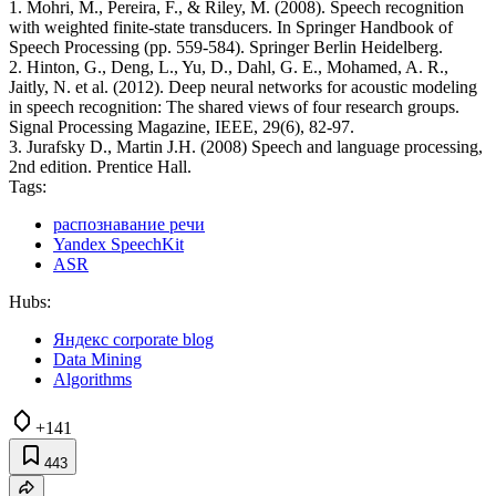
1. Mohri, M., Pereira, F., & Riley, M. (2008). Speech recognition
with weighted finite-state transducers. In Springer Handbook of
Speech Processing (pp. 559-584). Springer Berlin Heidelberg.
2. Hinton, G., Deng, L., Yu, D., Dahl, G. E., Mohamed, A. R.,
Jaitly, N. et al. (2012). Deep neural networks for acoustic modeling
in speech recognition: The shared views of four research groups.
Signal Processing Magazine, IEEE, 29(6), 82-97.
3. Jurafsky D., Martin J.H. (2008) Speech and language processing,
2nd edition. Prentice Hall.
Tags:
распознавание речи
Yandex SpeechKit
ASR
Hubs:
Яндекс corporate blog
Data Mining
Algorithms
+141
443