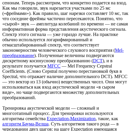
сенонам. Теперь рассмотрим, что конкретно подается на вход.
Как мы говорили, звук нарезается участками по 25 мс
(«фреймами»). Как правило, шаг нарезки составляет 10 мс, так
что соседние фреймы частично пересекаются. Понятно, что
«сырой» звук — амплитуда колебаний по времени — не самая
информативная форма представления акустического сигнала.
Спектр этого сигнала — уже гораздо лучше. На практике
обычно используется логарифмированный и
отмасштабированный спектр, что соответствует
закономерностям человеческого слухового восприятия (
Mel-
преобразование
). Полученные величины подвергаются
дискретному косинусному преобразованию (
DCT
), и в
результате получается
MFCC
— Mel Frequency Cepstral
Coefficients. (Слово Cepstral получено перестановкой букв в
Spectral, что отражает наличие дополнительного DCT). MFCC
— это вектор из 13 (обычно) вещественных чисел. Они могут
использоваться как вход акустической модели «в сыром
виде», но чаще подвергаются множеству дополнительных
преобразований.
Тренировка акустической модели — сложный и
многоэтапный процесс. Для тренировки используются
алгоритмы семейства
Expectation-Maximization
, такие, как
алгоритм Баума-Велша
. Суть алгоритмов такого рода — в
чередовании двух шагов: на шаге Expectation имеющаяся