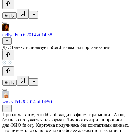
Reply
deliya
Feb 6 2014 at 14:38
Да, Яндекс использует hCard только для организаций
Reply
wmas
Feb 6 2014 at 14:50
Проблема в том, что hCard входит в формат разметки hAtom, а
без него получается не формат. Лично я схитрил и прописал
для ФИО fn org. Карточка получилась без контактных данных,
что не комильфо, но всё таки с более адекватной реакцией