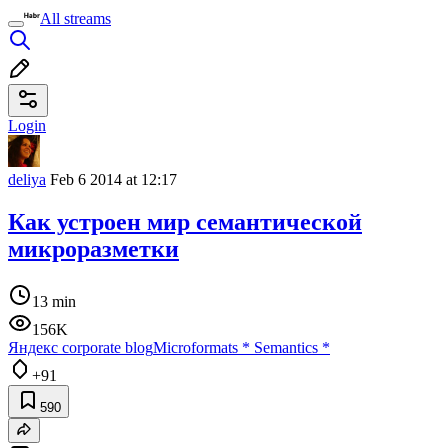
All streams
Login
deliya
Feb 6 2014 at 12:17
Как устроен мир семантической
микроразметки
13 min
156K
Яндекс corporate blog
Microformats
*
Semantics
*
+91
590