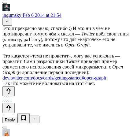
ingumsky
Feb 6 2014 at 21:54
Это я прекрасно знаю, спасибо :) И это ни в чём не
противоречит тому, о чём я сказал —
Twitter
ввёл свои типы
(
,
), потому что для «карточек» его не
summary
gallery
устраивали те, что имелись в
Open Graph
.
Что касается «тема не прокатит», могу вас успокоить —
прокатит. Сами разработчики
Twitter
приводят пример
совместного использования своей микроразметки c
Open
Graph
(и дополнение первой последней):
dev.twitter.com/docs/cards/getting-started#open-graph
Так что можете не волноваться на этот счёт.
Reply