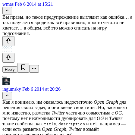
wmas
Feb 6 2014 at 15:21
Вы правы, но такое предупреждение выглядит как ошибка… а
так получается вроде как всё правильно, просто чего-то не
хватает… в общем, всё это можно списать на игру
подсознания.
Reply
ingumsky
Feb 6 2014 at 20:26
Как я понимаю, им оказалось недостаточно
Open Graph
для
решения своих задач, и они ввели свои типы. Но, насколько
мне известно, разметка
Twitter
частично совместима с
OG
,
поэтому нет необходимости дублировать для
OG
и
Twitter
такие свойства, как
,
и
, например —
title
description
url
если есть разметка
Open Graph
,
Twitter
возьмёт
соответствующие свойства из неё.