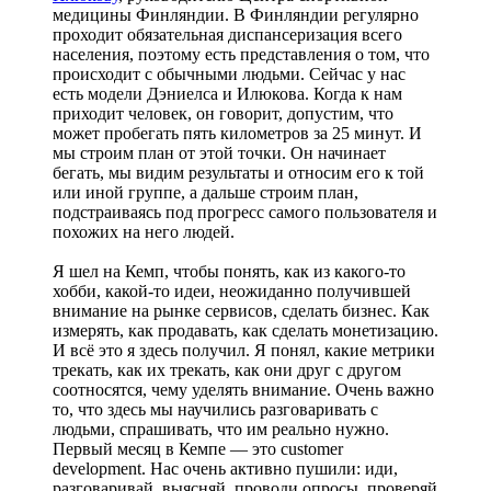
медицины Финляндии. В Финляндии регулярно
проходит обязательная диспансеризация всего
населения, поэтому есть представления о том, что
происходит с обычными людьми. Сейчас у нас
есть модели Дэниелса и Илюкова. Когда к нам
приходит человек, он говорит, допустим, что
может пробегать пять километров за 25 минут. И
мы строим план от этой точки. Он начинает
бегать, мы видим результаты и относим его к той
или иной группе, а дальше строим план,
подстраиваясь под прогресс самого пользователя и
похожих на него людей.
Я шел на Кемп, чтобы понять, как из какого-то
хобби, какой-то идеи, неожиданно получившей
внимание на рынке сервисов, сделать бизнес. Как
измерять, как продавать, как сделать монетизацию.
И всё это я здесь получил. Я понял, какие метрики
трекать, как их трекать, как они друг с другом
соотносятся, чему уделять внимание. Очень важно
то, что здесь мы научились разговаривать с
людьми, спрашивать, что им реально нужно.
Первый месяц в Кемпе — это customer
development. Нас очень активно пушили: иди,
разговаривай, выясняй, проводи опросы, проверяй