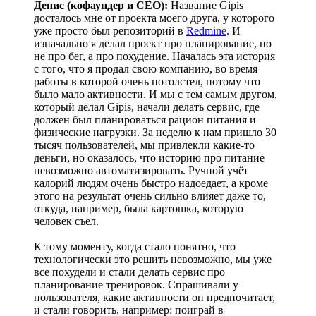
Денис (кофаундер и CEO):
Название Gipis
досталось мне от проекта моего друга, у которого
уже просто был репозиторий в
Redmine
. И
изначально я делал проект про планирование, но
не про бег, а про похудение. Началась эта история
с того, что я продал свою компанию, во время
работы в которой очень потолстел, потому что
было мало активности. И мы с тем самым другом,
который делал Gipis, начали делать сервис, где
должен был планироваться рацион питания и
физические нагрузки. За неделю к нам пришло 30
тысяч пользователей, мы привлекли какие-то
деньги, но оказалось, что историю про питание
невозможно автоматизировать. Ручной учёт
калорий людям очень быстро надоедает, а кроме
этого на результат очень сильно влияет даже то,
откуда, например, была картошка, которую
человек съел.
К тому моменту, когда стало понятно, что
технологически это решить невозможно, мы уже
все похудели и стали делать сервис про
планирование тренировок. Спрашивали у
пользователя, какие активности он предпочитает,
и стали говорить, например: поиграй в