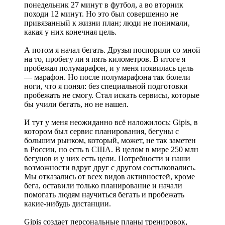
понедельник 27 минут в футбол, а во вторник
походи 12 минут. Но это был совершенно не
привязанный к жизни план; люди не понимали,
какая у них конечная цель.
А потом я начал бегать. Друзья поспорили со мной
на то, пробегу ли я пять километров. В итоге я
пробежал полумарафон, и у меня появилась цель
— марафон. Но после полумарафона так болели
ноги, что я понял: без специальной подготовки
пробежать не смогу. Стал искать сервисы, которые
бы учили бегать, но не нашел.
И тут у меня неожиданно всё наложилось: Gipis, в
котором был сервис планирования, бегуны с
большим рынком, который, может, не так заметен
в России, но есть в США. В целом в мире 250 млн
бегунов и у них есть цели. Потребности и наши
возможности вдруг друг с другом состыковались.
Мы отказались от всех видов активностей, кроме
бега, оставили только планирование и начали
помогать людям научиться бегать и пробежать
какие-нибудь дистанции.
Gipis создает персональные планы тренировок,