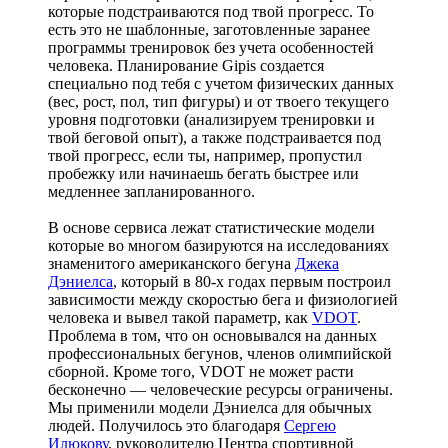
которые подстраиваются под твой прогресс. То
есть это не шаблонные, заготовленные заранее
программы тренировок без учета особенностей
человека. Планирование Gipis создается
специально под тебя с учетом физических данных
(вес, рост, пол, тип фигуры) и от твоего текущего
уровня подготовки (анализируем тренировки и
твой беговой опыт), а также подстраивается под
твой прогресс, если ты, например, пропустил
пробежку или начинаешь бегать быстрее или
медленнее запланированного.
В основе сервиса лежат статистические модели
которые во многом базируются на исследованиях
знаменитого американского бегуна
Джека
Дэниелса
, который в 80-х годах первым построил
зависимости между скоростью бега и физиологией
человека и вывел такой параметр, как
VDOT
.
Проблема в том, что он основывался на данных
профессиональных бегунов, членов олимпийской
сборной. Кроме того, VDOT не может расти
бесконечно — человеческие ресурсы ограничены.
Мы применили модели Дэниелса для обычных
людей. Получилось это благодаря
Сергею
Илюкову
, руководителю Центра спортивной