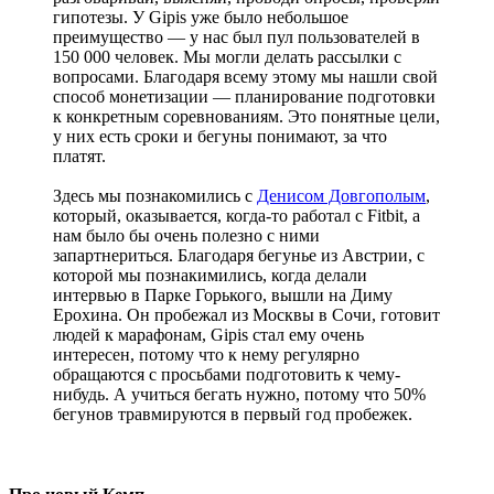
гипотезы. У Gipis уже было небольшое
преимущество — у нас был пул пользователей в
150 000 человек. Мы могли делать рассылки с
вопросами. Благодаря всему этому мы нашли свой
способ монетизации — планирование подготовки
к конкретным соревнованиям. Это понятные цели,
у них есть сроки и бегуны понимают, за что
платят.
Здесь мы познакомились с
Денисом Довгополым
,
который, оказывается, когда-то работал с Fitbit, а
нам было бы очень полезно с ними
запартнериться. Благодаря бегунье из Австрии, с
которой мы познакимились, когда делали
интервью в Парке Горького, вышли на Диму
Ерохина. Он пробежал из Москвы в Сочи, готовит
людей к марафонам, Gipis стал ему очень
интересен, потому что к нему регулярно
обращаются с просьбами подготовить к чему-
нибудь. А учиться бегать нужно, потому что 50%
бегунов травмируются в первый год пробежек.