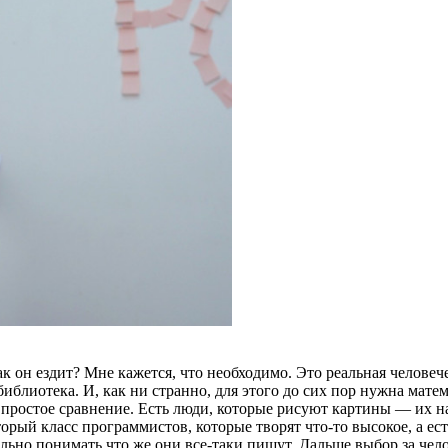
к он ездит? Мне кажется, что необходимо. Это реальная человеч
библиотека. И, как ни странно, для этого до сих пор нужна мат
 простое сравнение. Есть люди, которые рисуют картины — их н
орый класс программистов, которые творят что-то высокое, а ест
ально понимать что же они все-таки пишут. Дальше выбор за чел