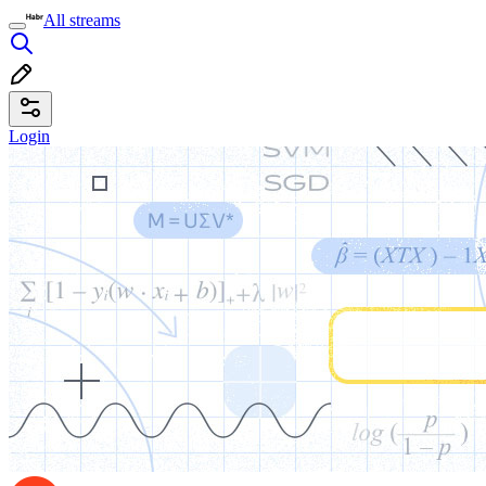
All streams
Login