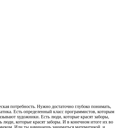
еская потребность. Нужно достаточно глубоко понимать,
ематика. Есть определенный класс программистов, которым
азывают художники. Есть люди, которые красят заборы,
ь люди, которые красят заборы. И в конечном итоге их во
овеком. Или ты начинаешь заниматься математикой, и