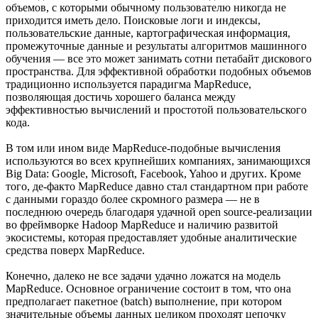
объемов, с которыми обычному пользователю никогда не
приходится иметь дело. Поисковые логи и индексы,
пользовательские данные, картографическая информация,
промежуточные данные и результаты алгоритмов машинного
обучения — все это может занимать сотни петабайт дискового
пространства. Для эффективной обработки подобных объемов
традиционно используется парадигма MapReduce,
позволяющая достичь хорошего баланса между
эффективностью вычислений и простотой пользовательского
кода.
В том или ином виде MapReduce-подобные вычисления
используются во всех крупнейших компаниях, занимающихся
Big Data: Google, Microsoft, Facebook, Yahoo и других. Кроме
того, де-факто MapReduce давно стал стандартном при работе
с данными гораздо более скромного размера — не в
последнюю очередь благодаря удачной open source-реализации
во фреймворке Hadoop MapReduce и наличию развитой
экосистемы, которая предоставляет удобные аналитические
средства поверх MapReduce.
Конечно, далеко не все задачи удачно ложатся на модель
MapReduce. Основное ограничение состоит в том, что она
предполагает пакетное (batch) выполнение, при котором
значительные объемы данных целиком проходят цепочку