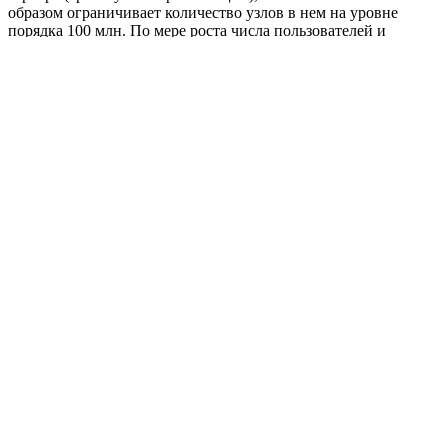
образом ограничивает количество узлов в нем на уровне
порядка 100 млн. По мере роста числа пользователей и
расширения кластеров нам, вероятно, придется решать задачу
шардирования этой части метаданных.
Интеграция статических и динамических таблиц
Несмотря на то, что изначально динамические таблицы
создавались «в стороне» от MapReduce-модели и статических
таблиц, довольно быстро стала понятна польза от
возможности сочетать эти инструменты в рамках одного
вычисления.
К примеру, можно построить длинной цепочкой MapReduce-
вычислений статическую таблицу с индексом для какого-либо
сервиса, а затем легким движением руки превратить её в
динамическую, загрузить в память и дать фронтенду сервиса
возможность забирать интересующие его данные с
латентностью, измеряемой миллисекундами.
Или, скажем, есть возможность в процессе выполнения
сложного MapReduce-вычисления обращаться за справочными
данными к динамической таблице, выполняя так называемый
map-side join.