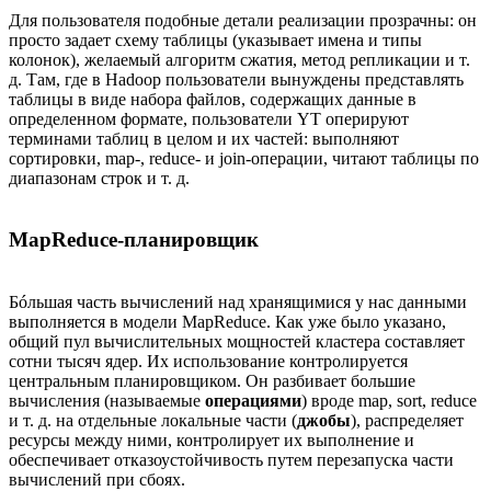
Для пользователя подобные детали реализации прозрачны: он
просто задает схему таблицы (указывает имена и типы
колонок), желаемый алгоритм сжатия, метод репликации и т.
д. Там, где в Hadoop пользователи вынуждены представлять
таблицы в виде набора файлов, содержащих данные в
определенном формате, пользователи YT оперируют
терминами таблиц в целом и их частей: выполняют
сортировки, map-, reduce- и join-операции, читают таблицы по
диапазонам строк и т. д.
MapReduce-планировщик
Бóльшая часть вычислений над хранящимися у нас данными
выполняется в модели MapReduce. Как уже было указано,
общий пул вычислительных мощностей кластера составляет
сотни тысяч ядер. Их использование контролируется
центральным планировщиком. Он разбивает большие
вычисления (называемые
операциями
) вроде map, sort, reduce
и т. д. на отдельные локальные части (
джобы
), распределяет
ресурсы между ними, контролирует их выполнение и
обеспечивает отказоустойчивость путем перезапуска части
вычислений при сбоях.