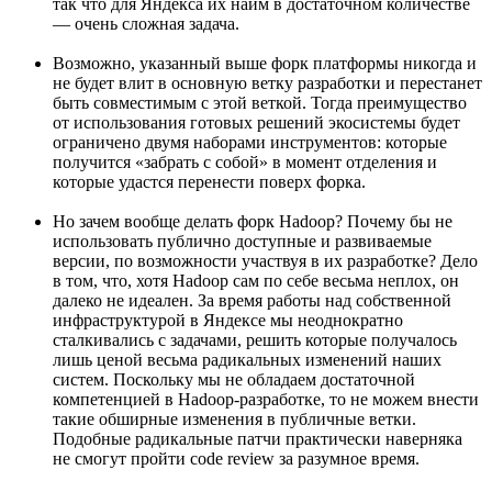
так что для Яндекса их найм в достаточном количестве
— очень сложная задача.
Возможно, указанный выше форк платформы никогда и
не будет влит в основную ветку разработки и перестанет
быть совместимым с этой веткой. Тогда преимущество
от использования готовых решений экосистемы будет
ограничено двумя наборами инструментов: которые
получится «забрать с собой» в момент отделения и
которые удастся перенести поверх форка.
Но зачем вообще делать форк Hadoop? Почему бы не
использовать публично доступные и развиваемые
версии, по возможности участвуя в их разработке? Дело
в том, что, хотя Hadoop сам по себе весьма неплох, он
далеко не идеален. За время работы над собственной
инфраструктурой в Яндексе мы неоднократно
сталкивались с задачами, решить которые получалось
лишь ценой весьма радикальных изменений наших
систем. Поскольку мы не обладаем достаточной
компетенцией в Hadoop-разработке, то не можем внести
такие обширные изменения в публичные ветки.
Подобные радикальные патчи практически наверняка
не смогут пройти code review за разумное время.