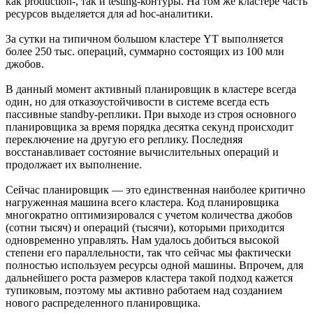
как production-, так и testing-контуры. На том же кластере часть
ресурсов выделяется для ad hoc-аналитики.
За сутки на типичном большом кластере YT выполняется
более 250 тыс. операций, суммарно состоящих из 100 млн
джобов.
В данный момент активный планировщик в кластере всегда
один, но для отказоустойчивости в системе всегда есть
пассивные standby-реплики. При выходе из строя основного
планировщика за время порядка десятка секунд происходит
переключение на другую его реплику. Последняя
восстанавливает состояние вычислительных операций и
продолжает их выполнение.
Сейчас планировщик — это единственная наиболее критично
нагруженная машина всего кластера. Код планировщика
многократно оптимизировался с учетом количества джобов
(сотни тысяч) и операций (тысячи), которыми приходится
одновременно управлять. Нам удалось добиться высокой
степени его параллельности, так что сейчас мы фактически
полностью используем ресурсы одной машины. Впрочем, для
дальнейшего роста размеров кластера такой подход кажется
тупиковым, поэтому мы активно работаем над созданием
нового распределенного планировщика.