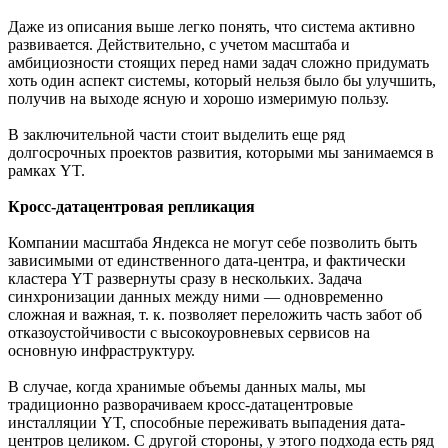
Даже из описания выше легко понять, что система активно
развивается. Действительно, с учетом масштаба и
амбициозности стоящих перед нами задач сложно придумать
хоть один аспект системы, который нельзя было бы улучшить,
получив на выходе ясную и хорошо измеримую пользу.
В заключительной части стоит выделить еще ряд
долгосрочных проектов развития, которыми мы занимаемся в
рамках YT.
Кросс-датацентровая репликация
Компании масштаба Яндекса не могут себе позволить быть
зависимыми от единственного дата-центра, и фактически
кластера YT развернуты сразу в нескольких. Задача
синхронизации данных между ними — одновременно
сложная и важная, т. к. позволяет переложить часть забот об
отказоустойчивости с высокоуровневых сервисов на
основную инфраструктуру.
В случае, когда хранимые объемы данных малы, мы
традиционно разворачиваем кросс-датацентровые
инсталляции YT, способные переживать выпадения дата-
центров целиком. С другой стороны, у этого подхода есть ряд