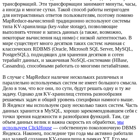
трансформаций. Эти трансформации занимают минуты, часы,
а иногда и многие сутки. Такой способ работы непригоден
для интерактивных ответов пользователям, поэтому помимо
MapReduce-вычислений традиционно используют системы
типа KV-хранилища (key-value storage), позволяющие
выполнять чтение и запись данных (а также, возможно,
некоторые вычисления над ними) с низкой латентностью. В
мире существует много десятков таких систем: начиная с
классических RDBMS (Oracle, Microsoft SQL Server, MySQL,
PostgreSQL), подходящих для хранения десятков и сотен
терабайт данных, и заканчивая NoSQL-системами (HBase,
Cassandra), способными работать со многими петабайтами.
В случае с MapReduce наличие нескольких различных и
параллельно используемых систем не имеет большого смысла.
Дело в том, что все они, по сути, будут решать одну и ту же
задачу. Однако для KV-хранилищ степень разнообразия
решаемых задач и общий уровень специфики намного выше.
В Яндексе мы используем сразу несколько таких систем. Часть
данных хранится в MySQL, хорошо зарекомендовавшем себя с
точки зрения надежности и разнобразия функций. Там, где
объем данных велик и важна скорость их обработки,
мы
используем ClickHouse
— собственную поколоночную DBMS
Яндекса. Наконец, последние три года мы активно работали
над задачей создания KV-хранилища в рамках YT. Его мы