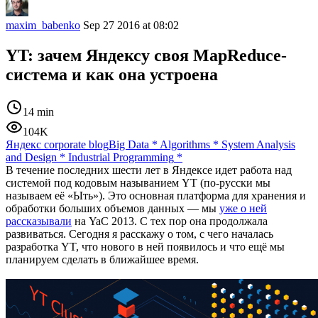
maxim_babenko
Sep 27 2016 at 08:02
YT: зачем Яндексу своя MapReduce-
система и как она устроена
14 min
104K
Яндекс corporate blog
Big Data
*
Algorithms
*
System Analysis
and Design
*
Industrial Programming
*
В течение последних шести лет в Яндексе идет работа над
системой под кодовым называнием YT (по-русски мы
называем её «Ыть»). Это основная платформа для хранения и
обработки больших объемов данных — мы
уже о ней
рассказывали
на YaC 2013. С тех пор она продолжала
развиваться. Сегодня я расскажу о том, с чего началась
разработка YT, что нового в ней появилось и что ещё мы
планируем сделать в ближайшее время.