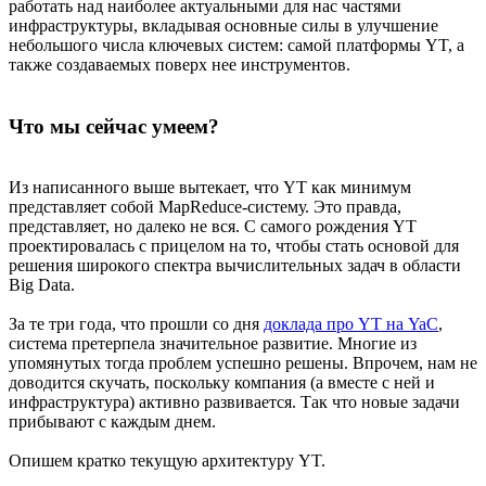
работать над наиболее актуальными для нас частями
инфраструктуры, вкладывая основные силы в улучшение
небольшого числа ключевых систем: самой платформы YT, а
также создаваемых поверх нее инструментов.
Что мы сейчас умеем?
Из написанного выше вытекает, что YT как минимум
представляет собой MapReduce-систему. Это правда,
представляет, но далеко не вся. С самого рождения YT
проектировалась с прицелом на то, чтобы стать основой для
решения широкого спектра вычислительных задач в области
Big Data.
За те три года, что прошли со дня
доклада про YT на YaC
,
система претерпела значительное развитие. Многие из
упомянутых тогда проблем успешно решены. Впрочем, нам не
доводится скучать, поскольку компания (а вместе с ней и
инфраструктура) активно развивается. Так что новые задачи
прибывают с каждым днем.
Опишем кратко текущую архитектуру YT.