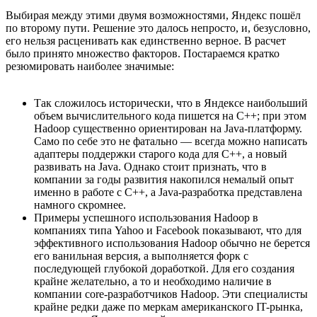
Выбирая между этими двумя возможностями, Яндекс пошёл
по второму пути. Решение это далось непросто, и, безусловно,
его нельзя расценивать как единственно верное. В расчет
было принято множество факторов. Постараемся кратко
резюмировать наиболее значимые:
Так сложилось исторически, что в Яндексе наибольший
объем вычислительного кода пишется на C++; при этом
Hadoop существенно ориентирован на Java-платформу.
Само по себе это не фатально — всегда можно написать
адаптеры поддержки старого кода для С++, а новый
развивать на Java. Однако стоит признать, что в
компании за годы развития накопился немалый опыт
именно в работе с С++, а Java-разработка представлена
намного скромнее.
Примеры успешного использования Hadoop в
компаниях типа Yahoo и Facebook показывают, что для
эффективного использования Hadoop обычно не берется
его ванильная версия, а выполняется форк с
последующей глубокой доработкой. Для его создания
крайне желательно, а то и необходимо наличие в
компании core-разработчиков Hadoop. Эти специалисты
крайне редки даже по меркам американского IT-рынка,