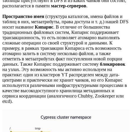
таблицы присутствуют в DFS и из каких чанков они состоят,
располагается в памяти
мастер-серверов
.
Пространство имен
(структура каталогов, имена файлов и
таблиц в них, метаатрибуты, права доступа и т. д.) нашей DFS
носит название
Кипарис
. В отличие от большинства
традиционных файловых систем, Кипарис поддерживает
транзакционность, то есть позволяет атомарно выполнять
сложные операции со своей структурой и данными. К
примеру, в рамках транзакции Кипариса есть возможность
атомарно залить в систему несколько файлов, а также
отметить в метаатрибутах факт поступления новой порции
данных. Также Кипарис поддерживает систему
блокировок
на узлах. Эту возможность мы активно используем на
практике: один из кластеров YT распределен между дата-
центрами и практически не хранит чанков, но его Кипарис
используется различными инфраструктурными процессами в
качестве высокодоступного хранилища метаданнных и
сервиса координации (аналогичного Chubby, Zookeeper или
etcd).