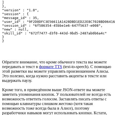
]

},

"version" : "1.0",

"session" : {

"message_id" : 35,

"user_id" : "9F2D0DFC3E56611A1428DBD1ED22E8C7028BD06416
"session_id" : "6f586354-45bbe1e6-647f5637-e008",

"new" : null,

"skill_id" : "672f7477-d3f0-443d-9bd5-2487ab0b6a4c"

}

}
Обратите внимание, что кроме обычного текста вы можете
передавать и текст в
формате TTS
(text-to-speech). С помощью
этой разметки вы можете управлять произношением Алисы.
Это полезно, когда нужно расставить акценты в тексте или
выдержать паузу.
Кроме того, в приведённом выше JSON-ответе вы можете
заметить упоминания кнопок. У пользователей не всегда есть
возможность ответить голосом. Заставлять писать ответы с
помощью клавиатуры слишком жестоко (хотя такая
возможность тоже всегда была в Алисе), поэтому
разработчики навыков могут использовать кнопки. Кстати,