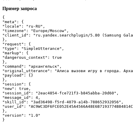
Пример запроса
{

"meta": {

"locale": "ru-RU",

"timezone": "Europe/Moscow",

"client_id": "ru.yandex.searchplugin/5.80 (Samsung Gala
},

"request": {

"type": "SimpleUtterance",

"markup": {

"dangerous_context": true

},

"command": "архангельск",

"original_utterance": "Алиса вызови игру в города. Арха
"payload": {}

},

"session": {

"new": true,

"session_id": "2eac4854-fce721f3-b845abba-20d60",

"message_id": 4,

"skill_id": "3ad36498-f5rd-4079-a14b-788652932056",

"user_id": "AC9WC3DF6FCE052E45A4566A48E6B7193774B84814C
},

"version": "1.0"

}