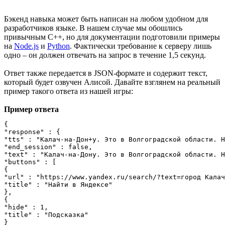
Бэкенд навыка может быть написан на любом удобном для
разработчиков языке. В нашем случае мы обошлись
привычным C++, но для документации подготовили примеры
на
Node.js
и
Python
. Фактически требование к серверу лишь
одно – он должен отвечать на запрос в течение 1,5 секунд.
Ответ также передается в JSON-формате и содержит текст,
который будет озвучен Алисой. Давайте взглянем на реальный
пример такого ответа из нашей игры:
Пример ответа
{

"response" : {

"tts" : "Калач-на-Дон+у. Это в Волгоградской области. Н
"end_session" : false,

"text" : "Калач-на-Дону. Это в Волгоградской области. Н
"buttons" : [

{

"url" : "https://www.yandex.ru/search/?text=город Калач
"title" : "Найти в Яндексе"

},

{

"hide" : 1,

"title" : "Подсказка"

}
