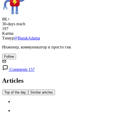
8K+
30-days reach
197
Karma
Тимур
@BarakAdama
Инженер, коммуникатор и просто гик
Follow
Comments 157
Articles
Top of the day
Similar articles