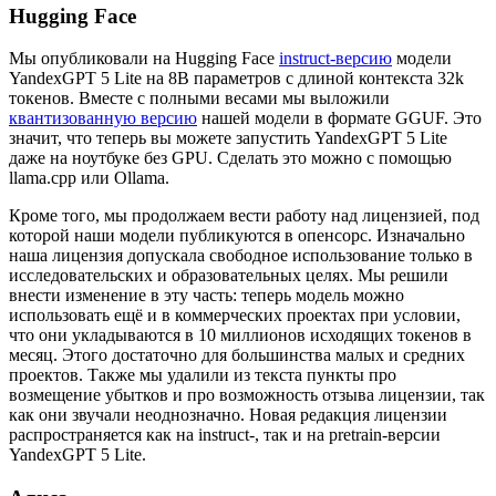
Hugging Face
Мы опубликовали на Hugging Face
instruct-версию
модели
YandexGPT 5 Lite на 8B параметров с длиной контекста 32k
токенов. Вместе с полными весами мы выложили
квантизованную версию
нашей модели в формате GGUF. Это
значит, что теперь вы можете запустить YandexGPT 5 Lite
даже на ноутбуке без GPU. Сделать это можно с помощью
llama.cpp или Ollama.
Кроме того, мы продолжаем вести работу над лицензией, под
которой наши модели публикуются в опенсорс. Изначально
наша лицензия допускала свободное использование только в
исследовательских и образовательных целях. Мы решили
внести изменение в эту часть: теперь модель можно
использовать ещё и в коммерческих проектах при условии,
что они укладываются в 10 миллионов исходящих токенов в
месяц. Этого достаточно для большинства малых и средних
проектов. Также мы удалили из текста пункты про
возмещение убытков и про возможность отзыва лицензии, так
как они звучали неоднозначно. Новая редакция лицензии
распространяется как на instruct-, так и на pretrain-версии
YandexGPT 5 Lite.