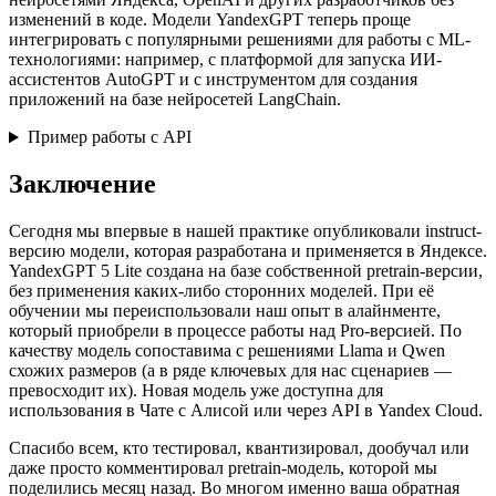
изменений в коде. Модели YandexGPT теперь проще
интегрировать с популярными решениями для работы с ML-
технологиями: например, с платформой для запуска ИИ-
ассистентов AutoGPT и с инструментом для создания
приложений на базе нейросетей LangChain.
Пример работы с API
Заключение
Сегодня мы впервые в нашей практике опубликовали instruct-
версию модели, которая разработана и применяется в Яндексе.
YandexGPT 5 Lite создана на базе собственной pretrain-версии,
без применения каких-либо сторонних моделей. При её
обучении мы переиспользовали наш опыт в алайнменте,
который приобрели в процессе работы над Pro-версией. По
качеству модель сопоставима с решениями Llama и Qwen
схожих размеров (а в ряде ключевых для нас сценариев —
превосходит их). Новая модель уже доступна для
использования в Чате с Алисой или через API в Yandex Cloud.
Спасибо всем, кто тестировал, квантизировал, дообучал или
даже просто комментировал pretrain-модель, которой мы
поделились месяц назад. Во многом именно ваша обратная