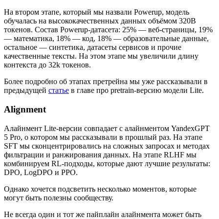
На втором этапе, который мы назвали Powerup, модель
обучалась на высококачественных данных объёмом 320B
токенов. Состав Powerup-датасета: 25% — веб-страницы, 19%
— математика, 18% — код, 18% — образовательные данные,
остальное — синтетика, датасеты сервисов и прочие
качественные тексты. На этом этапе мы увеличили длину
контекста до 32k токенов.
Более подробно об этапах претрейна мы уже рассказывали в
предыдущей
статье
в главе про pretrain-версию модели Lite.
Alignment
Алайнмент Lite-версии совпадает с алайнментом YandexGPT
5 Pro, о котором мы рассказывали в прошлый раз. На этапе
SFT мы сконцентрировались на сложных запросах и методах
фильтрации и ранжирования данных. На этапе RLHF мы
комбинируем RL-подходы, которые дают лучшие результаты:
DPO, LogDPO и PPO.
Однако хочется подсветить несколько моментов, которые
могут быть полезны сообществу.
Не всегда один и тот же пайплайн алайнмента может быть