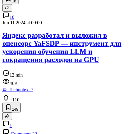
18
10
Jun 11 2024 at 09:00
Яндекс разработал и выложил в
опенсорс YaFSDP — инструмент для
ускорения обучения LLM и
сокращения расходов на GPU
12 min
46K
✏️ Technotext 7
+110
149
1
Comments 22