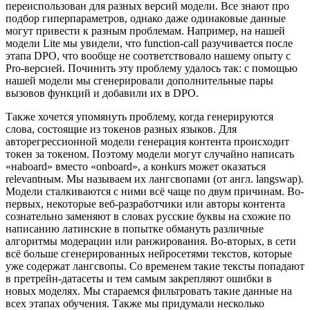
переиспользован для разных версий модели. Все знают про
подбор гиперпараметров, однако даже одинаковые данные
могут привести к разным проблемам. Например, на нашей
модели Lite мы увидели, что function-call разучивается после
этапа DPO, что вообще не соответствовало нашему опыту с
Pro-версией. Починить эту проблему удалось так: с помощью
нашей модели мы сгенерировали дополнительные пары
вызовов функций и добавили их в DPO.
Также хочется упомянуть проблему, когда генерируются
слова, состоящие из токенов разных языков. Для
авторегрессионной модели генерация контента происходит
токен за токеном. Поэтому модели могут случайно написать
«наboard» вместо «onboard», а конkurs может оказаться
relevantным. Мы называем их лангсвопами (от англ. langswap).
Модели сталкиваются с ними всё чаще по двум причинам. Во-
первых, некоторые веб-разработчики или авторы контента
сознательно заменяют в словах русские буквы на схожие по
написанию латинские в попытке обмануть различные
алгоритмы модерации или ранжирования. Во-вторых, в сети
всё больше сгенерированных нейросетями текстов, которые
уже содержат лангсвопы. Со временем такие тексты попадают
в претрейн-датасеты и тем самым закрепляют ошибки в
новых моделях. Мы стараемся фильтровать такие данные на
всех этапах обучения. Также мы придумали несколько