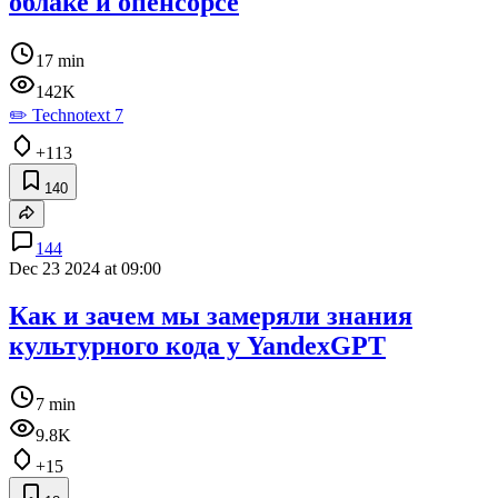
облаке и опенсорсе
17 min
142K
✏️ Technotext 7
+113
140
144
Dec 23 2024 at 09:00
Как и зачем мы замеряли знания
культурного кода у YandexGPT
7 min
9.8K
+15