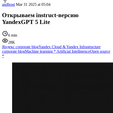
andbout
Mar 31 2025 at 05:04
Открываем instruct-версию
YandexGPT 5 Lite
6 min
28K
Яндекс corporate blog
Yandex Cloud & Yandex Infrastructure
corporate blog
Machine learning
*
Artificial Intelligence
Open source
*