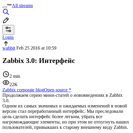
All streams
Login
wabbit
Feb 25 2016 at 10:59
Zabbix 3.0: Интерфейс
2 min
22K
Zabbix corporate blog
Open source
*
Продолжаем серию мини-статей о нововведениях в Zabbix
3.0.
Одним их самых значимых и ожидаемых изменений в новой
версии стал переработанный интерфейс. Мы преследовали
цель сделать интерфейс более легким, убрать все
нагромождающие элементы, но при этом не отпугнуть наших
пользователей, привыкших к старому внешнему виду Zabbix.