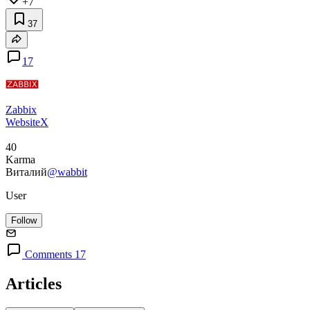
+7
37
17
Zabbix
Website
X
40
Karma
Виталий
@wabbit
User
Follow
Comments 17
Articles