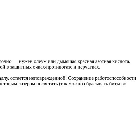
аточно — нужен олеум или дымящая красная азотная кислота.
й в защитных очках/противогазе и перчатках.
таллу, остается неповрежденной. Сохранение работоспособности
етовым лазером посветить (так можно сбрасывать биты во