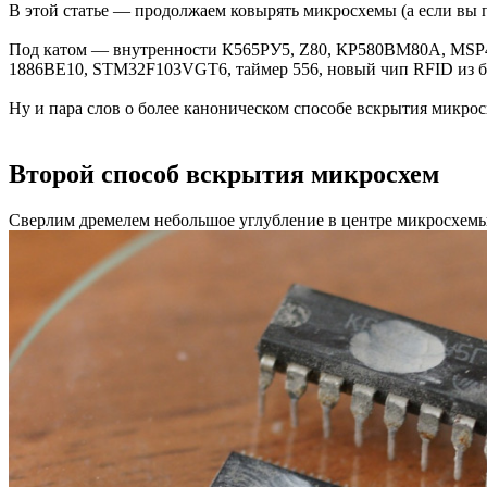
В этой статье — продолжаем ковырять микросхемы (а если вы
Под катом — внутренности К565РУ5, Z80, КР580ВМ80А, MSP43
1886ВЕ10, STM32F103VGT6, таймер 556, новый чип RFID из б
Ну и пара слов о более каноническом способе вскрытия микрос
Второй способ вскрытия микросхем
Сверлим дремелем небольшое углубление в центре микросхемы