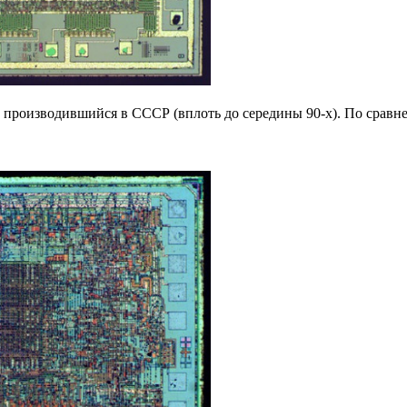
о производившийся в СССР (вплоть до середины 90-х). По срав