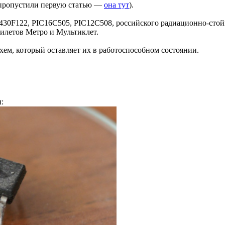
 пропустили первую статью —
она тут
).
0F122, PIC16C505, PIC12C508, российского радиационно-стой
илетов Метро и Мультиклет.
хем, который оставляет их в работоспособном состоянии.
: