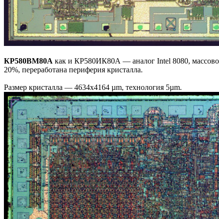
КР580ВМ80А
как и КР580ИК80А — аналог Intel 8080, массов
20%, переработана периферия кристалла.
Размер кристалла — 4634x4164 µm, технология 5µm.