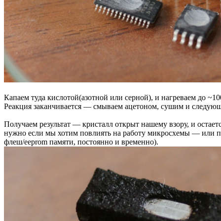
Капаем туда кислотой(азотной или серной), и нагреваем до ~
Реакция заканчивается — смываем ацетоном, сушим и следующу
Получаем результат — кристалл открыт нашему взору, и остает
нужно если мы хотим повлиять на работу микросхемы — или по
флеш/eeprom памяти, постоянно и временно).