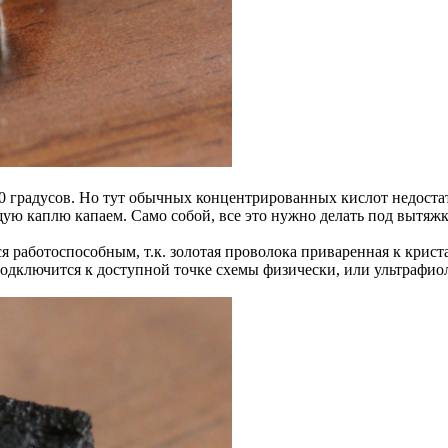
100 градусов. Но тут обычных концентрированных кислот недост
ю каплю капаем. Само собой, все это нужно делать под вытяжко
ся работоспособным, т.к. золотая проволока приваренная к крис
дключится к доступной точке схемы физически, или ультрафиол