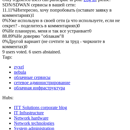
SDN/SDWAN сервисы в вашей сети:
11.11%
Интересно, хочу попробовать (оставьте заявку в
комментариях)
1
0%
Уже использую в своей сети (а что используете, если не
секрет? - поделитесь в комментариях)
0
0%
Не планирую, меня и так все устраивает
0
88.89%
Не доверяю "облакам"
8
0%
Другой вариант (не сочтите за труд - чиркните в
комментах)
0
9 users voted. 6 users abstained.
Tags:
zyxel
nebula
облачные сервисы
сетевое администрирование
облачная инфраструктура
Hubs:
ITT Solutions corporate blog
IT Infrastructure
Network hardware
Network technologies
System administration