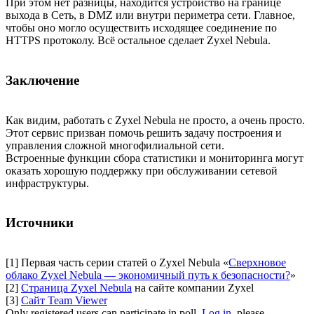
При этом нет разницы, находится устройство на границе
выхода в Сеть, в DMZ или внутри периметра сети. Главное,
чтобы оно могло осуществить исходящее соединение по
HTTPS протоколу. Всё остальное сделает Zyxel Nebula.
Заключение
Как видим, работать с Zyxel Nebula не просто, а очень просто.
Этот сервис призван помочь решить задачу построения и
управления сложной многофилиальной сети.
Встроенные функции сбора статистики и мониторинга могут
оказать хорошую поддержку при обслуживании сетевой
инфраструктуры.
Источники
[1] Первая часть серии статей о Zyxel Nebula «
Сверхновое
облако Zyxel Nebula — экономичный путь к безопасности?
»
[2]
Страница Zyxel Nebula
на сайте компании Zyxel
[3]
Сайт Team Viewer
Only registered users can participate in poll.
Log in
, please.