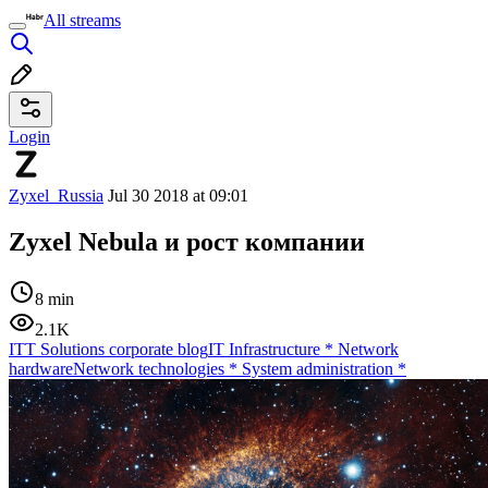
All streams
Login
Zyxel_Russia
Jul 30 2018 at 09:01
Zyxel Nebula и рост компании
8 min
2.1K
ITT Solutions corporate blog
IT Infrastructure
*
Network
hardware
Network technologies
*
System administration
*