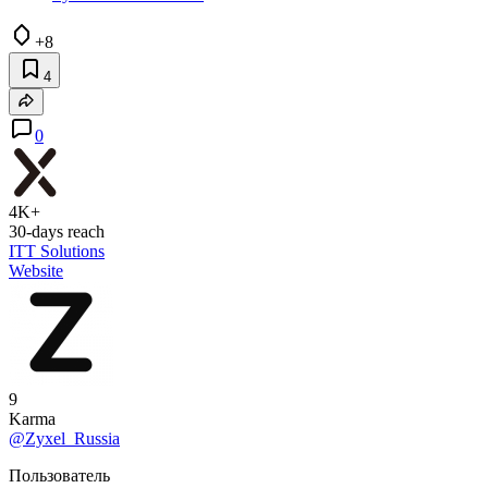
+8
4
0
4K+
30-days reach
ITT Solutions
Website
9
Karma
@Zyxel_Russia
Пользователь