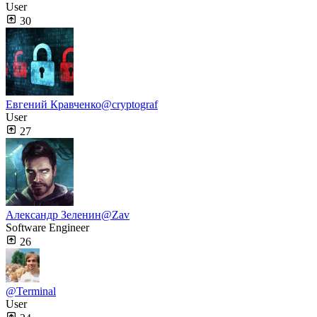
User
30
Евгений Кравченко
@cryptograf
User
27
Александр Зеленин
@Zav
Software Engineer
26
@Terminal
User