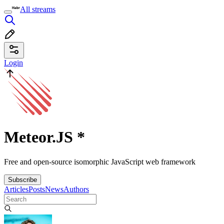
All streams
Login
Meteor.JS
*
Free and open-source isomorphic JavaScript web framework
Subscribe
Articles
Posts
News
Authors