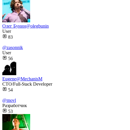
Олег Бунин
@olegbunin
User
83
@zasonnik
User
56
Eugene
@MechanisM
CTO/Full-Stack Developer
54
@movl
Разработчик
53