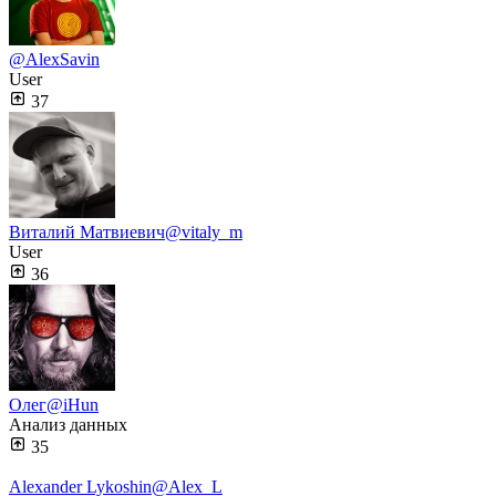
@AlexSavin
User
37
Виталий Матвиевич
@vitaly_m
User
36
Олег
@iHun
Анализ данных
35
Alexander Lykoshin
@Alex_L