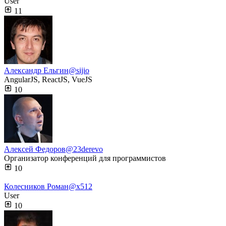
User
11
Александр Ельгин
@sijio
AngularJS, ReactJS, VueJS
10
Алексей Федоров
@23derevo
Организатор конференций для программистов
10
Колесников Роман
@x512
User
10