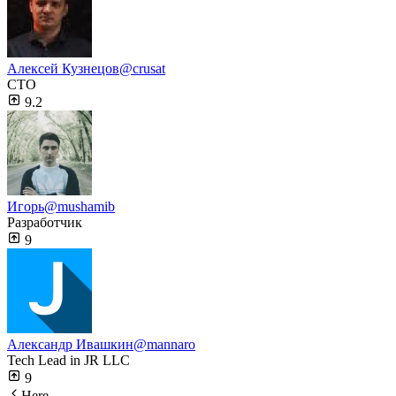
Алексей Кузнецов
@crusat
CTO
9.2
Игорь
@mushamib
Разработчик
9
Александр Ивашкин
@mannaro
Tech Lead in JR LLC
9
Here