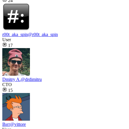
24
r00t_aka_spin
@r00t_aka_spin
User
17
Dmitry A.
@drdimitru
CTO
15
Вит
@vittore