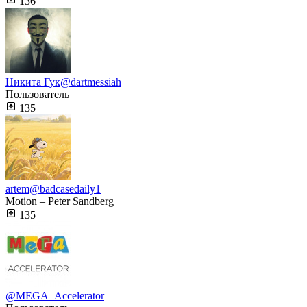
136
Никита Гук
@dartmessiah
Пользователь
135
artem
@badcasedaily1
Motion – Peter Sandberg
135
@MEGA_Accelerator