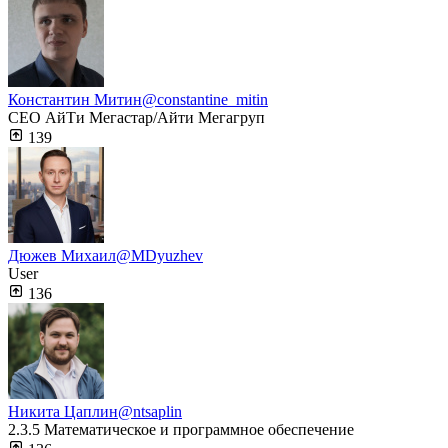
Константин Митин
@constantine_mitin
CEO АйТи Мегастар/Айти Мегагруп
139
Дюжев Михаил
@MDyuzhev
User
136
Никита Цаплин
@ntsaplin
2.3.5 Математическое и программное обеспечение