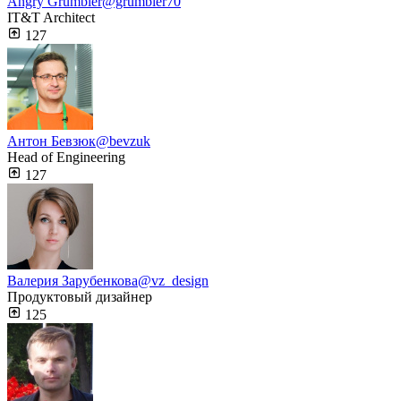
Angry Grumbler
@grumbler70
IT&T Architect
127
Антон Бевзюк
@bevzuk
Head of Engineering
127
Валерия Зарубенкова
@vz_design
Продуктовый дизайнер
125