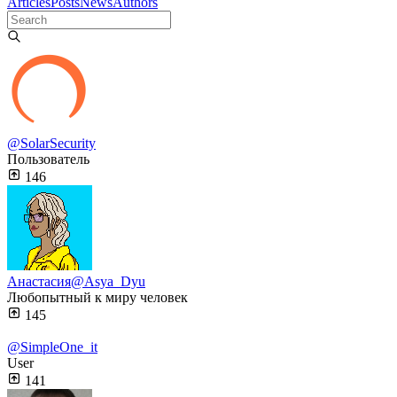
Articles
Posts
News
Authors
@SolarSecurity
Пользователь
146
Анастасия
@Asya_Dyu
Любопытный к миру человек
145
@SimpleOne_it
User
141