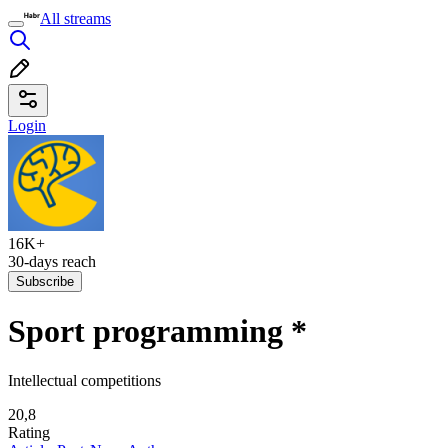
All streams
Login
16K+
30-days reach
Subscribe
Sport programming
*
Intellectual competitions
20,8
Rating