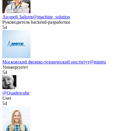
Андрей Зайцев
@machine_solution
Руководитель backend-разработки
54
Московский физико-технический институт
@miptru
Университет
54
@Quadrocube
User
54