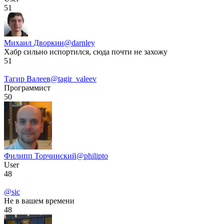
51
Михаил Дворкин
@darnley
Хабр сильно испортился, сюда почти не захожу
51
Тагир Валеев
@tagir_valeev
Программист
50
Филипп Торчинский
@philipto
User
48
@sic
Не в вашем времени
48