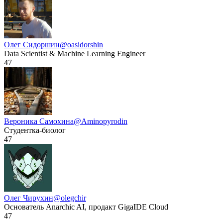
Олег Сидоршин
@oasidorshin
Data Scientist & Machine Learning Engineer
47
Вероника Самохина
@Aminopyrodin
Студентка-биолог
47
Олег Чирухин
@olegchir
Основатель Anarchic AI, продакт GigaIDE Cloud
47