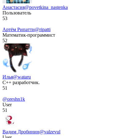
Анастасия
@povetkina_nastenka
Пользователь
53
Артём Рипатти
@ripatti
Математик-программист
52
Илья
@wataru
C++ разработчик.
51
@oreshn1k
User
51
Вадим Дробинин
@valzevul
User