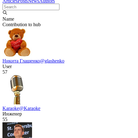
Articles
Posts
News
Authors
Name
Contribution to hub
Никита Глащенко
@glashenko
User
57
Karaoke
@Karaoke
Инженер
55