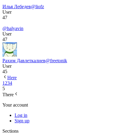
Илья Лебедев
@liofz
User
47
@halyavin
User
47
Рахим Давлеткалиев
@freetonik
User
45
Here
1
2
3
4
5
There
Your account
Log in
Sign up
Sections