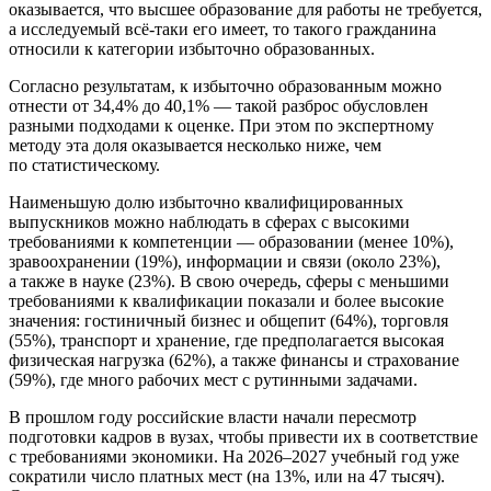
оказывается, что высшее образование для работы не требуется,
а исследуемый всё‑таки его имеет, то такого гражданина
относили к категории избыточно образованных.
Согласно результатам, к избыточно образованным можно
отнести от 34,4% до 40,1% — такой разброс обусловлен
разными подходами к оценке. При этом по экспертному
методу эта доля оказывается несколько ниже, чем
по статистическому.
Наименьшую долю избыточно квалифицированных
выпускников можно наблюдать в сферах с высокими
требованиями к компетенции — образовании (менее 10%),
зравоохранении (19%), информации и связи (около 23%),
а также в науке (23%). В свою очередь, сферы с меньшими
требованиями к квалификации показали и более высокие
значения: гостиничный бизнес и общепит (64%), торговля
(55%), транспорт и хранение, где предполагается высокая
физическая нагрузка (62%), а также финансы и страхование
(59%), где много рабочих мест с рутинными задачами.
В прошлом году российские власти начали пересмотр
подготовки кадров в вузах, чтобы привести их в соответствие
с требованиями экономики. На 2026–2027 учебный год уже
сократили число платных мест (на 13%, или на 47 тысяч).