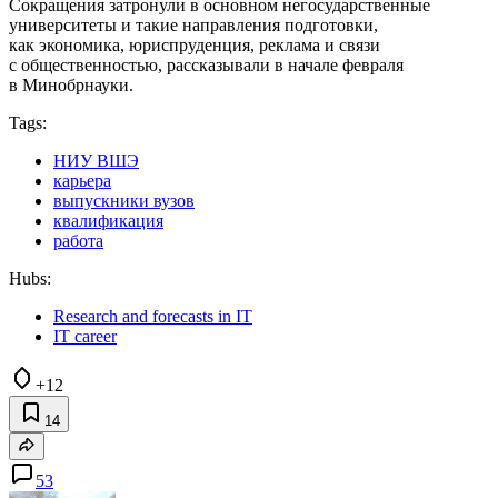
Сокращения затронули в основном негосударственные
университеты и такие направления подготовки,
как экономика, юриспруденция, реклама и связи
с общественностью, рассказывали в начале февраля
в Минобрнауки.
Tags:
НИУ ВШЭ
карьера
выпускники вузов
квалификация
работа
Hubs:
Research and forecasts in IT
IT career
+12
14
53