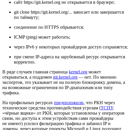
сайт https://git.kernel.org не открывается в браузере;
git clone https://git.kernel.org/... зависает или завершается
по таймауту;
соединение по HTTPS обрывается;
ICMP (ping) может работать;
через IPv6 у некоторых провайдеров доступ сохраняется;
при смене IP-адреса на зарубежный ресурс открывается
корректно.
В ряде случаев главная страница
kernel.org
может
открываться, а поддомен
git.kernel.org
— нет. По мнению
экспертов, это указывает не на полную блокировку домена, а
на возможные ограничения по IP-диапазонам или типу
трафика.
На профильных ресурсах
предположили
, что РКН через
технические средства противодействия угрозам (
ТСПУ
,
«чёрные ящики» от РКН, которые установлены у операторов
связи, но доступа к этим устройствам сами провайдеры
не имеют) усилил фильтрацию трафика и забанил IP и
домены, через которые проекты Microsoft и Linux получают