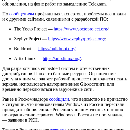
обновления, на фоне работ по замедлению Telegram.
По
сообщениям
профильных экспертов, проблемы возникали
и с другими сайтами, связанными с разработкой ПО:
The Yocto Project —
https://www.yoctoproject.org/
;
Zephyr Project —
https://www.zephyrproject.org/
;
Buildroot —
https://buildroot.org/
;
Artix Linux —
https://artixlinux.org/
.
Для разработчиков embedded-систем и отечественных
дистрибутивов Linux это базовые ресурсы. Ограничение
доступа к ним усложняет рабочий процесс: приходится искать
зеркала, использовать альтернативные Git-хостинги или
временно переключаться на зарубежные сети.
Ранее в Роскомнадзоре
сообщили
, что ведомство не причастно
к ситуации, что пользователям Windows из России перестали
приходить обновления. «Решения уполномоченных органов
по ограничению сервисов Windows в России не поступали»,
— заявили в РКН.
Также в Роскомнадзоре
заявили
, что ведомство не причастно