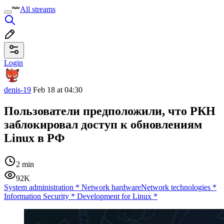
All streams
Login
denis-19
Feb 18 at 04:30
Пользователи предположили, что РКН
заблокировал доступ к обновлениям
Linux в РФ
2 min
92K
System administration
*
Network hardware
Network technologies
*
Information Security
*
Development for Linux
*