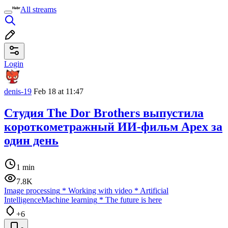
All streams
Login
denis-19
Feb 18 at 11:47
Студия The Dor Brothers выпустила
короткометражный ИИ-фильм Apex за
один день
1 min
7.8K
Image processing
*
Working with video
*
Artificial
Intelligence
Machine learning
*
The future is here
+6