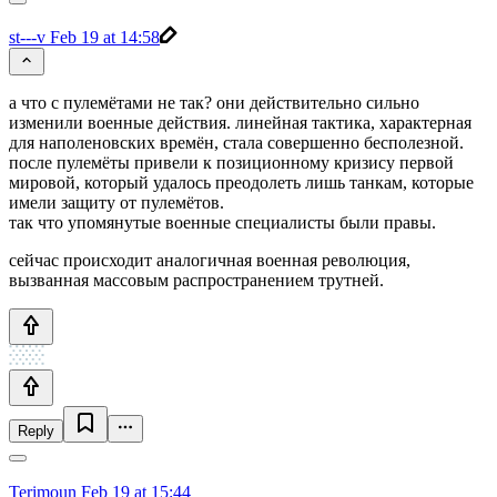
st---v
Feb 19 at 14:58
а что с пулемётами не так? они действительно сильно
изменили военные действия. линейная тактика, характерная
для наполеновских времён, стала совершенно бесполезной.
после пулемёты привели к позиционному кризису первой
мировой, который удалось преодолеть лишь танкам, которые
имели защиту от пулемётов.
так что упомянутые военные специалисты были правы.
сейчас происходит аналогичная военная революция,
вызванная массовым распространением трутней.
Reply
Terimoun
Feb 19 at 15:44