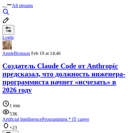
All streams
Login
AnnieBronson
Feb 19 at 14:46
Создатель Claude Code от Anthropic
предсказал, что должность инженера-
программиста начнет «исчезать» в
2026 году
1 min
53K
Artificial Intelligence
Programming
*
IT career
+23