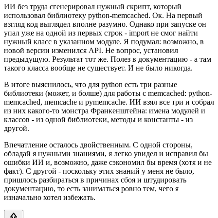
ИИ без труда сгенерировал нужный скрипт, который
использовал библиотеку python-memcached. Ок. На первый
взгляд код выглядел вполне разумно. Однако при запуске он
упал уже на одной из первых строк - import не смог найти
нужный класс в указанном модуле. Я подумал: возможно, в
новой версии изменился API. Не вопрос, установил
предыдущую. Результат тот же. Полез в документацию - а там
такого класса вообще не существует. И не было никогда.
В итоге выяснилось, что для python есть три разные
библиотеки (может, и болше) для работы с memcached: python-
memcached, memcache и pymemcache. ИИ взял все три и собрал
из них какого-то монстра Франкенштейна: имена модулей и
классов - из одной библиотеки, методы и константы - из
другой.
Впечатление осталось двойственным. С одной стороны,
обладай я нужными знаниями, я легко увидел и исправил бы
ошибки ИИ и, возможно, даже сэкономил бы время (хотя и не
факт). С другой - поскольку этих знаний у меня не было,
пришлось разбираться в причинах сбоя и штудировать
документацию, то есть заниматься ровно тем, чего я
изначально хотел избежать.