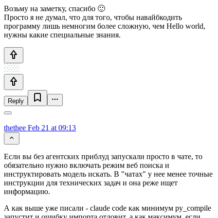
Возьму на заметку, спасибо 🙂
Просто я не думал, что для того, чтобы навайбкодить
программу лишь немногим более сложную, чем Hello world,
нужны какие специальные знания.
Reply
thethee
Feb 21 at 09:13
Если вы без агентских приблуд запускали просто в чате, то
обязательно нужно включать режим веб поиска и
инструктировать модель искать. В "чатах" у нее менее точные
инструкции для технических задач и она реже ищет
информацию.
А как выше уже писали - claude code как минимум py_compile
запустит и ошибку импорта отловит, а как максимум, если