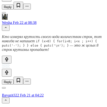
Reply
Wesha
Feb 22 at 08:38
Кто измерял крутость своего кода количеством строк, тот
никогда не напишет
if (x>0) { for(i=0; i<x ; i++) {
— это ж целых 8
putc('-'); } } else { putc('\n'); }
строк крутизны пропадает!
Reply
Bayazit322
Feb 21 at 04:22