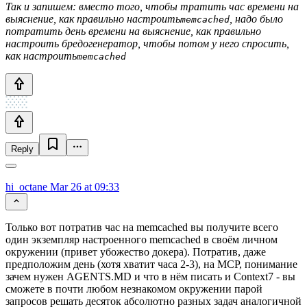
Так и запишем: вместо того, чтобы тратить час времени на
выяснение, как правильно настроить
, надо было
memcached
потратить день времени на выяснение, как правильно
настроить бредогенератор, чтобы потом у него спросить,
как настроить
memcached
Reply
hi_octane
Mar 26 at 09:33
Только вот потратив час на memcached вы получите всего
один экземпляр настроенного memcached в своём личном
окружении (привет убожество докера). Потратив, даже
предположим день (хотя хватит часа 2-3), на MCP, понимание
зачем нужен AGENTS.MD и что в нём писать и Context7 - вы
сможете в почти любом незнакомом окружении парой
запросов решать десяток абсолютно разных задач аналогичной