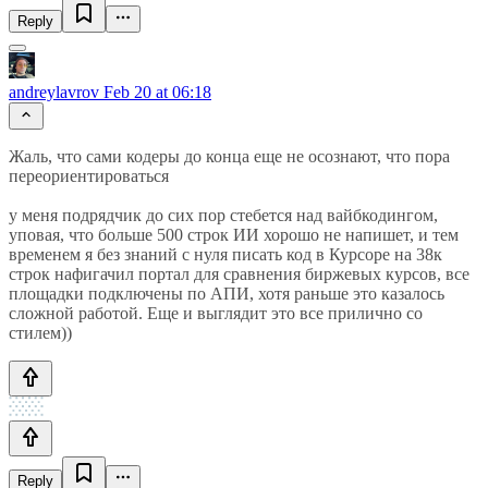
Reply
andreylavrov
Feb 20 at 06:18
Жаль, что сами кодеры до конца еще не осознают, что пора
переориентироваться
у меня подрядчик до сих пор стебется над вайбкодингом,
уповая, что больше 500 строк ИИ хорошо не напишет, и тем
временем я без знаний с нуля писать код в Курсоре на 38к
строк нафигачил портал для сравнения биржевых курсов, все
площадки подключены по АПИ, хотя раньше это казалось
сложной работой. Еще и выглядит это все прилично со
стилем))
Reply