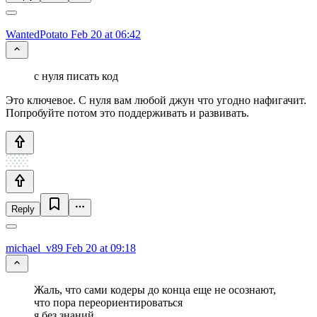
WantedPotato
Feb 20 at 06:42
с нуля писать код
Это ключевое. С нуля вам любой джун что угодно нафигачит.
Попробуйте потом это поддерживать и развивать.
Reply
michael_v89
Feb 20 at 09:18
Жаль, что сами кодеры до конца еще не осознают,
что пора переориентироваться
я без знаний