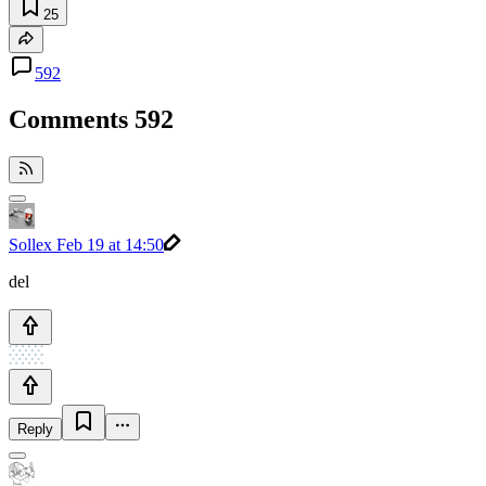
25
592
Comments
592
Sollex
Feb 19 at 14:50
del
Reply