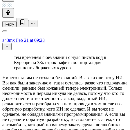
Reply
a43mx
Feb 21 at 09:28
тем временем я без знаний с нуля писать код в
Курсоре на 38к строк нафигачил портал для
сравнения биржевых курсов
Ничего вы там не создали без знаний. Вы заказали это у ИИ.
Вы как были заказчиком, так и остались, разве что подрядчика
сменили, раньше был кожаный теперь электронный. Только
необходимость в первом никуда не делась, потому что кто-то
должен нести отвественность за код, выданный ИИ,
ревьювить его и разобраться в нем, проведя в том числе его
обратную разработку, чего ИИ не сделает. И вы тоже не
сделаете, не обладая знаниями программирования. А если вы
не сделаете обратную разработку, то столкнетесь с тем, что
автомобиль, который по вашему заказу сделал волшебник в
голубом вертолете, вроде бы как прошел все тест-драйвы, но