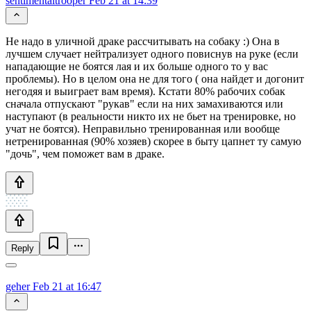
sentimentaltrooper
Feb 21 at 14:39
Не надо в уличной драке рассчитывать на собаку :) Она в
лучшем случает нейтрализует одного повиснув на руке (если
нападающие не боятся лая и их больше одного то у вас
проблемы). Но в целом она не для того ( она найдет и догонит
негодяя и выиграет вам время). Кстати 80% рабочих собак
сначала отпускают "рукав" если на них замахиваются или
наступают (в реальности никто их не бьет на тренировке, но
учат не боятся). Неправильно тренированная или вообще
нетренированная (90% хозяев) скорее в быту цапнет ту самую
"дочь", чем поможет вам в драке.
Reply
geher
Feb 21 at 16:47