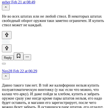
geher
Feb 21 at 08:49
Не во всех штатах или не любой ствол. В некоторых штатах
свободный оборот оружия таки заметно ограничен. И купить
ствол может не каждый.
Reply
Neo28
Feb 22 at 06:29
Давно такого там нет. В той же калифорнии нельзя купить
полуавтоматическую винтовку (у нас если что можно, что
калаш что арку). И даже пойдя за хлебом, купить и забрать
оружие сразу уже нигде кроме пары штатов нельзя, его надо
будет оставить, и магазин его зарегистрирует, после чего
можно будет забрать. В оставшихся паре штатов, его отдадут,