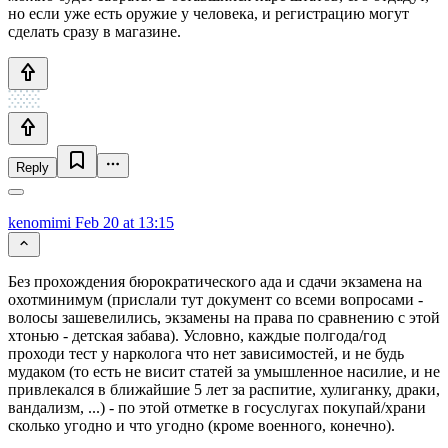
но если уже есть оружие у человека, и регистрацию могут
сделать сразу в магазине.
Reply
kenomimi
Feb 20 at 13:15
Без прохождения бюрократического ада и сдачи экзамена на
охотминимум (прислали тут документ со всеми вопросами -
волосы зашевелились, экзамены на права по сравнению с этой
хтонью - детская забава). Условно, каждые полгода/год
проходи тест у нарколога что нет зависимостей, и не будь
мудаком (то есть не висит статей за умышленное насилие, и не
привлекался в ближайшие 5 лет за распитие, хулиганку, драки,
вандализм, ...) - по этой отметке в госуслугах покупай/храни
сколько угодно и что угодно (кроме военного, конечно).