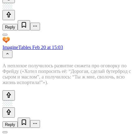
Reply
ImagineTables
Feb 20 at 15:03
А неплохое получилось развитие сюжета про оговорку по
Фрейду («Хотел попросить её: “Дорогая, сделай бутерброд с
сыром и маслом”, а получилось: “Ты ж мне, сволочь, всю
жизнь испортила!”»).
Reply