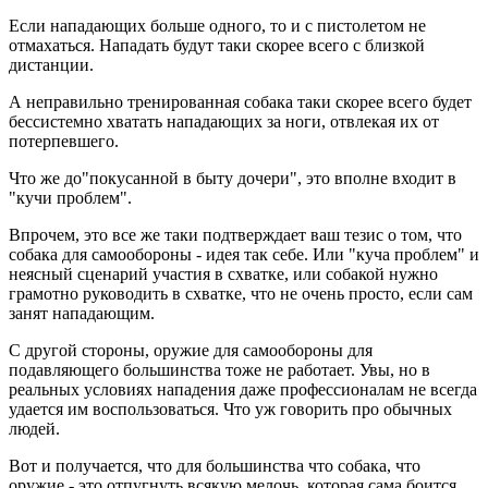
Если нападающих больше одного, то и с пистолетом не
отмахаться. Нападать будут таки скорее всего с близкой
дистанции.
А неправильно тренированная собака таки скорее всего будет
бессистемно хватать нападающих за ноги, отвлекая их от
потерпевшего.
Что же до"покусанной в быту дочери", это вполне входит в
"кучи проблем".
Впрочем, это все же таки подтверждает ваш тезис о том, что
собака для самообороны - идея так себе. Или "куча проблем" и
неясный сценарий участия в схватке, или собакой нужно
грамотно руководить в схватке, что не очень просто, если сам
занят нападающим.
С другой стороны, оружие для самообороны для
подавляющего большинства тоже не работает. Увы, но в
реальных условиях нападения даже профессионалам не всегда
удается им воспользоваться. Что уж говорить про обычных
людей.
Вот и получается, что для большинства что собака, что
оружие - это отпугнуть всякую мелочь, которая сама боится