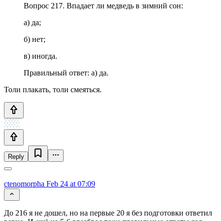
Вопрос 217. Впадает ли медведь в зимний сон:
а) да;
б) нет;
в) иногда.
Правильный ответ: а) да.
Толи плакать, толи смеяться.
Reply
ctenomorpha
Feb 24 at 07:09
До 216 я не дошел, но на первые 20 я без подготовки ответил