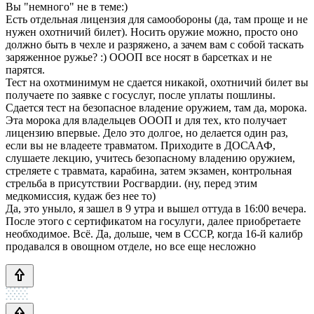
Вы "немного" не в теме:)
Есть отдельная лицензия для самообороны (да, там проще и не
нужен охотничий билет). Носить оружие можно, просто оно
должно быть в чехле и разряжено, а зачем вам с собой таскать
заряженное ружье? :) ОООП все носят в барсетках и не
парятся.
Тест на охотминимум не сдается никакой, охотничий билет вы
получаете по заявке с госуслуг, после уплаты пошлины.
Сдается тест на безопасное владение оружием, там да, морока.
Эта морока для владельцев ОООП и для тех, кто получает
лицензию впервые. Дело это долгое, но делается один раз,
если вы не владеете травматом. Приходите в ДОСААФ,
слушаете лекцию, учитесь безопасному владению оружием,
стреляете с травмата, карабина, затем экзамен, контрольная
стрельба в присутствии Росгвардии. (ну, перед этим
медкомиссия, кудаж без нее то)
Да, это уныло, я зашел в 9 утра и вышел оттуда в 16:00 вечера.
После этого с сертификатом на госулуги, далее приобретаете
необходимое. Всё. Да, дольше, чем в СССР, когда 16-й калибр
продавался в овощном отделе, но все еще несложно