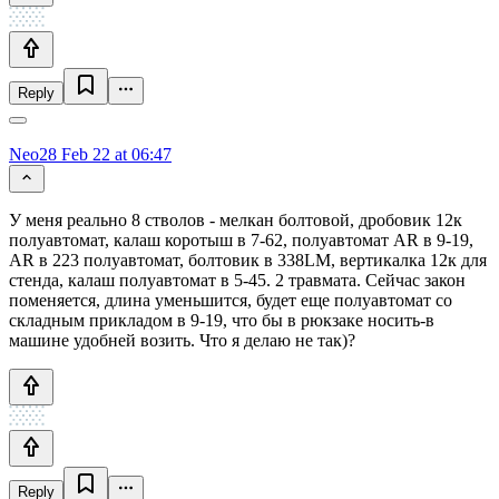
Reply
Neo28
Feb 22 at 06:47
У меня реально 8 стволов - мелкан болтовой, дробовик 12к
полуавтомат, калаш коротыш в 7-62, полуавтомат AR в 9-19,
АR в 223 полуавтомат, болтовик в 338LM, вертикалка 12к для
стенда, калаш полуавтомат в 5-45. 2 травмата. Сейчас закон
поменяется, длина уменьшится, будет еще полуавтомат со
складным прикладом в 9-19, что бы в рюкзаке носить-в
машине удобней возить. Что я делаю не так)?
Reply