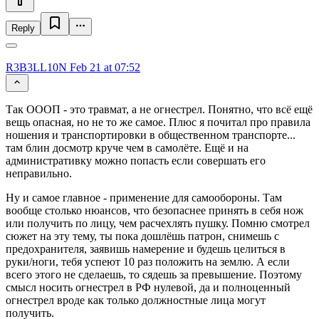
Reply
R3B3LL10N
Feb 21 at 07:52
Так ОООП - это травмат, а не огнестрел. Понятно, что всё ещё
вещь опасная, но не то же самое. Плюс я почитал про правила
ношения и транспортировки в общественном транспорте...
там блин досмотр круче чем в самолёте. Ещё и на
административку можно попасть если совершать его
неправильно.
Ну и самое главное - применение для самообороны. Там
вообще столько нюансов, что безопаснее принять в себя нож
или получить по лицу, чем расчехлять пушку. Помню смотрел
сюжет на эту тему, ты пока дошлёшь патрон, снимешь с
предохранителя, заявишь намерение и будешь целиться в
руки/ноги, тебя успеют 10 раз положить на землю. А если
всего этого не сделаешь, то сядешь за превышение. Поэтому
смысл носить огнестрел в РФ нулевой, да и полноценный
огнестрел вроде как только должностные лица могут
получить.