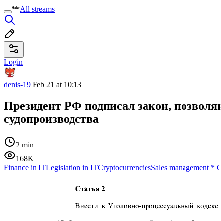
All streams
Login
denis-19
Feb 21 at 10:13
Президент РФ подписал закон, позволя
судопроизводства
2 min
168K
Finance in IT
Legislation in IT
Cryptocurrencies
Sales management
*
C