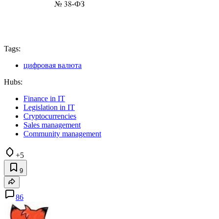
Tags:
цифровая валюта
Hubs:
Finance in IT
Legislation in IT
Cryptocurrencies
Sales management
Community management
+5
9
86