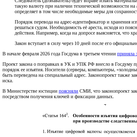
Следователь (дознаватель) будет вправе изъять материал
такую валюту при наличии технической возможности на а
определяет в том числе необходимые меры для сохраннос
Порядок перевода на адрес‑идентификатор и хранения из
решаться судом. Необходимость её ареста, исходя из пояс
действия. Например, когда на допросе выясняется, что 
Закон вступает в силу через 10 дней после его официаль
В начале февраля 2026 года Госдума в третьем чтении
приняла 
Проект закона о поправках в УК и УПК РФ внесло в Госдуму п
порядок ее изъятия. Носители (серверы, компьютеры, «холодн
быть переведена на специальный адрес. Законопроект также з
иска.
В Министерстве юстиции
поясняли
СМИ, что законопроект зак
посредством получения ключей и фиксации данных.