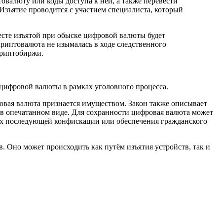
товалюту или коды доступа к ней, а также перевести
Изъятие проводится с участием специалиста, который
есте изъятой при обыске цифровой валюты будет
 криптовалюта не изымалась в ходе следственного
криптобиржи.
я цифровой валюты в рамках уголовного процесса.
ровая валюта признается имуществом. Закон также описывает
 в опечатанном виде. Для сохранности цифровая валюта может
лях последующей конфискации или обеспечения гражданского
 Оно может происходить как путём изъятия устройств, так и