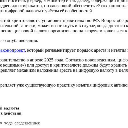
ьный носитель (сервер, компьютер и так далее), содержащий крип
дрес‑идентификатор, позволяющий обеспечить её сохранность. 
ти цифровой валюты с учётом её особенностей.
ъятой криптовалюты установит правительство РФ. Вопрос об ар
нительной записки, может возникнуть и в случае, когда до этого
хранение цифровой валюты организовано на «горячем кошельке» 
ного опубликования.
законопроект
, который регламентирует порядок ареста и изъяти
равительство в апреле 2025 года. Согласно нововведениям, циф
ые кошельки») или доступ к криптовалюте должны будут хранить
акрепляет механизм наложения ареста на цифровую валюту в це
репляет уже существующую практику изъятия цифровых активов.