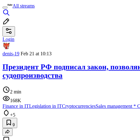
All streams
Login
denis-19
Feb 21 at 10:13
Президент РФ подписал закон, позволя
судопроизводства
2 min
168K
Finance in IT
Legislation in IT
Cryptocurrencies
Sales management
*
C
+5
9