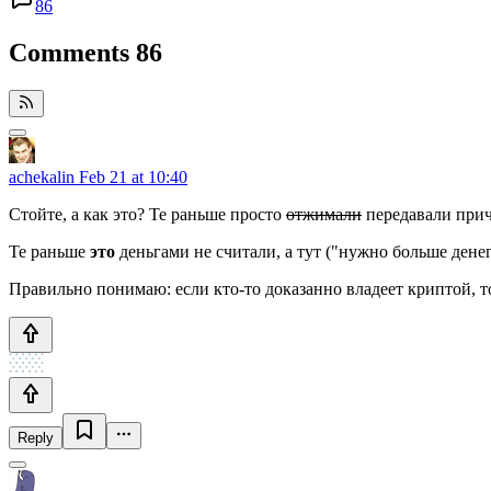
86
Comments
86
achekalin
Feb 21 at 10:40
Стойте, а как это? Те раньше просто
отжимали
передавали прича
Те раньше
это
деньгами не считали, а тут ("нужно больше дене
Правильно понимаю: если кто-то доказанно владеет криптой, то 
Reply