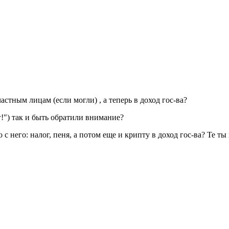
стным лицам (если могли) , а теперь в доход гос-ва?
г!") так и быть обратили внимание?
с него: налог, пеня, а потом еще и крипту в доход гос-ва? Те т