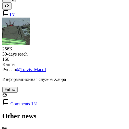
131
256K+
30-days reach
166
Karma
Руслан
@Travis_Macrif
Информационная служба Хабра
Follow
Comments 131
Other news