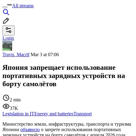
All streams
Login
Travis_Macrif
Mar 3 at 07:06
Япония запрещает использование
портативных зарядных устройств на
борту самолётов
2 min
37K
Legislation in IT
Energy and batteries
Transport
Министерство земли, инфраструктуры, транспорта и туризма
Японии
объявило
о запрете использования портативных
зарядных устройств на борту самолётов с апреля 2026 года.