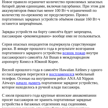
Новое правило ограничит количество провозимых запасных
батарей двумя единицами, включая пауэрбанки. При этом для
аккумуляторов ёмкостью менее 100 Вт·ч ограничений по
количеству по-прежнему не предусмотрено. Провоз
портативных зарядных устройств объёмом свыше 160 Вт·ч
останется запрещённым.
Зарядка устройств на борту самолёта будет запрещена,
пассажирам «рекомендовано» вообще ими не пользоваться.
Серия опасных инцидентов подчеркнула существующие
риски. В январе прошлого года в результате возгорания
портативного зарядного устройства
возник пожар
внутри
пассажирского самолёта Air Busan в международном
аэропорту Кимхэ в Южной Корее.
Весной прошлого года в самолёте Hawaiian Airlines у одного
из пассажиров перегрелся и
воспламенился
мобильный
телефон. Осенью на внутреннем рейсе ANA All Nippon
Airways
начало дымить
портативное зарядное устройство,
которое находилось в ручной клади пассажира.
С июля прошлого года крупные японские авиакомпании
просят пассажиров не хранить портативные зарядные
устройства в багажных отделениях над сидениями,