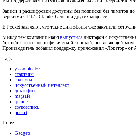
ИИ поддерживает 120 языков, включая русский. Устройство мож
Записи и расшифровки доступны без подписки без лимитов по 
версиями GPT-5, Claude, Gemini и других моделей.
В Pocket заявляют, что такие диктофоны уже закупили сотрудн
Между тем компания Plaud
выпустила
диктофон с искусственны
Устройство оснащено физической кнопкой, позволяющей запуск
Производитель добавил поддержку приложения «Локатор» от App
Tags:
y combinator
стартапы
гаджеты
искусственный интеллект
диктофон
magsafe
iphone
звукозапись
pocket
Hubs:
Gadgets