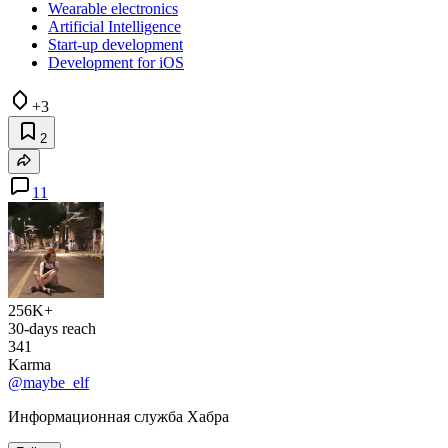
Wearable electronics
Artificial Intelligence
Start-up development
Development for iOS
+3
2
11
256K+
30-days reach
341
Karma
@maybe_elf
Информационная служба Хабра