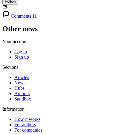
Follow
Comments 11
Other news
Your account
Log in
Sign up
Sections
Articles
News
Hubs
Authors
Sandbox
Information
How it works
For authors
For companies