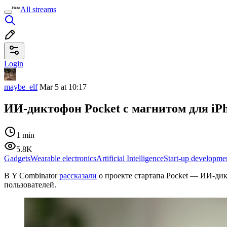
All streams
Login
maybe_elf
Mar 5 at 10:17
ИИ-диктофон Pocket с магнитом для iP
1 min
5.8K
Gadgets
Wearable electronics
Artificial Intelligence
Start-up developme
В Y Combinator
рассказали
о проекте стартапа Pocket — ИИ-дик
пользователей.