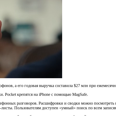
тофонов, а его годовая выручка составила $27 млн при ежемесячн
ки. Pocket крепятся на iPhone с помощью MagSafe.
лефонных разговоров. Расшифровки и сводки можно посмотрет
do-листы. Пользователям доступен «умный» поиск по всем запися