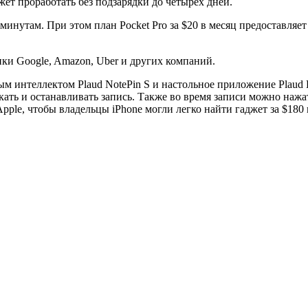
ет проработать без подзарядки до четырёх дней.
минутам. При этом план Pocket Pro за $20 в месяц предоставля
ики Google, Amazon, Uber и других компаний.
м интеллектом Plaud NotePin S и настольное приложение Plaud 
ать и останавливать запись. Также во время записи можно нажа
le, чтобы владельцы iPhone могли легко найти гаджет за $180 в