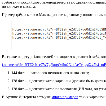
требования российского законодательства по хранению данных
по ключам и маскам.
Пример трёх ссылок в Max на разные картинки у одного пользо
В ссылке на ресурс i.oneme.ru/i?r находится вариация base64, к
i.oneme.ru/i?r=BTE2sh_eZW7g8kugOdIm2NotAeTcpgsiX47b41t
144 бита — заголовок непонятного назначения;
128 бит — идентификатор картинки (должно быть достато
128 бит — идентификатор пользователя (ИД чата, он узн
В Архиве Интернета есть уже
много примеров
таких картинок.