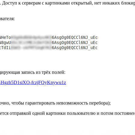
. Доступ к серверам с картинками открытый, нет никаких блоки
вателя:
одирующая запись из трёх полей:
nBHgzh5D1siXO-fczjFQyKnywu1z
чно, чтобы гарантировать невозможность перебора);
ается отправкой одной картинки пользователю и потом постоянен