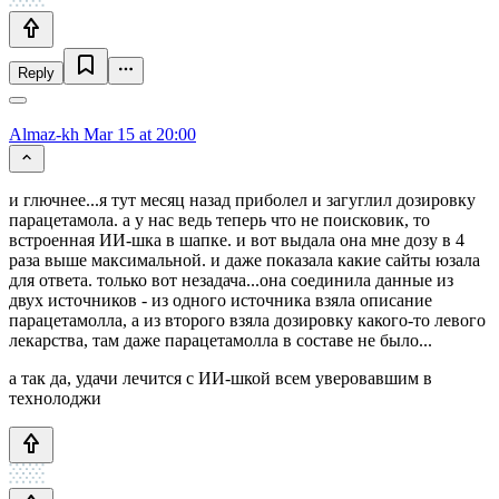
Reply
Almaz-kh
Mar 15 at 20:00
и глючнее...я тут месяц назад приболел и загуглил дозировку
парацетамола. а у нас ведь теперь что не поисковик, то
встроенная ИИ-шка в шапке. и вот выдала она мне дозу в 4
раза выше максимальной. и даже показала какие сайты юзала
для ответа. только вот незадача...она соединила данные из
двух источников - из одного источника взяла описание
парацетамолла, а из второго взяла дозировку какого-то левого
лекарства, там даже парацетамолла в составе не было...
а так да, удачи лечится с ИИ-шкой всем уверовавшим в
технолоджи