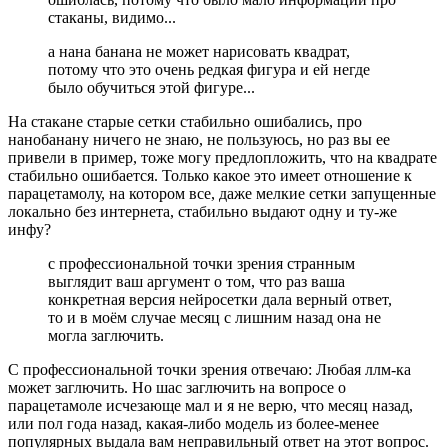
стаканы, видимо...
а нана банана не может нарисовать квадрат,
потому что это очень редкая фигура и ей негде
было обучиться этой фигуре...
На стакане старые сетки стабильно ошибались, про
нанобанану ничего не знаю, не пользуюсь, но раз вы ее
привели в пример, тоже могу предлопложить, что на квадрате
стабильно ошибается. Только какое это имеет отношение к
парацетамолу, на котором все, даже мелкие сетки запущенные
локально без интернета, стабильно выдают одну и ту-же
инфу?
с профессиональной точки зрения странным
выглядит ваш аргумент о том, что раз ваша
конкретная версия нейросетки дала верный ответ,
то и в моём случае месяц с лишним назад она не
могла заглючить.
С профессиональной точки зрения отвечаю: Любая ллм-ка
может заглючить. Но шас заглючить на вопросе о
парацетамоле исчезающе мал и я не верю, что месяц назад,
или пол года назад, какая-либо модель из более-менее
популярных выдала вам неправильный ответ на этот вопрос.