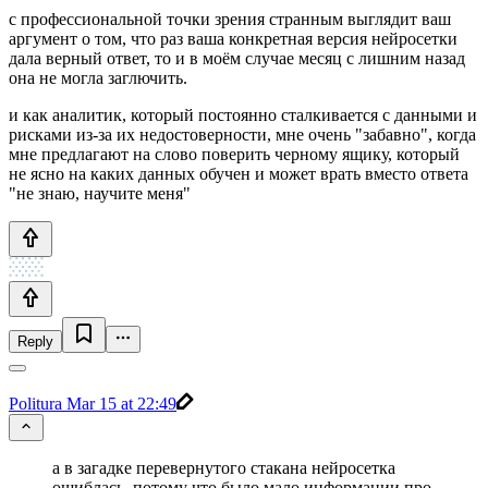
с профессиональной точки зрения странным выглядит ваш
аргумент о том, что раз ваша конкретная версия нейросетки
дала верный ответ, то и в моём случае месяц с лишним назад
она не могла заглючить.
и как аналитик, который постоянно сталкивается с данными и
рисками из-за их недостоверности, мне очень "забавно", когда
мне предлагают на слово поверить черному ящику, который
не ясно на каких данных обучен и может врать вместо ответа
"не знаю, научите меня"
Reply
Politura
Mar 15 at 22:49
а в загадке перевернутого стакана нейросетка
ошиблась, потому что было мало информации про