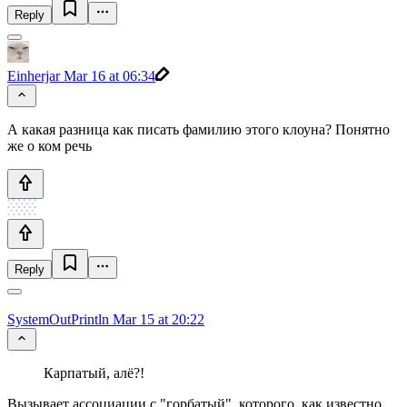
Reply
Einherjar
Mar 16 at 06:34
А какая разница как писать фамилию этого клоуна? Понятно
же о ком речь
Reply
SystemOutPrintln
Mar 15 at 20:22
Карпатый, алё?!
Вызывает ассоциации с "горбатый", которого, как известно,