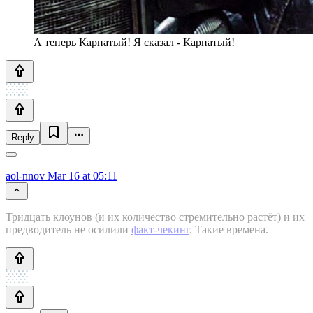
А теперь Карпатый! Я сказал - Карпатый!
Reply
aol-nnov
Mar 16 at 05:11
Тридцать клоунов (и их количество стремительно растёт) и их
предводитель не осилили
факт-чекинг
. Такие времена.