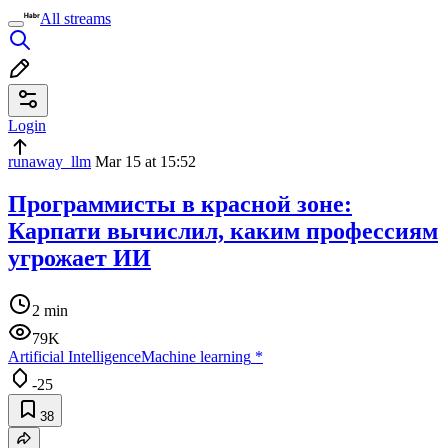
All streams
Login
runaway_llm
Mar 15 at 15:52
Программисты в красной зоне:
Карпати вычислил, каким профессиям
угрожает ИИ
2 min
79K
Artificial Intelligence
Machine learning
*
-25
38