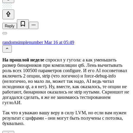
Reply
randomsimplenumber
Mar 16 at 05:49
На прошлой неделе
спросил у гугола: а как уменьшить
размер бинарников при компиляции qt6. Лень вычитывать
роль всех 100500 параметров configure. И его AI посоветовал
включить 2 опции, strip (что логично) и force-debug-info
(нелогично, но мало ли, может так надо, AI ведь читал
исходники qt, а я нет). Ну, вместе, как оказалось, те опции не
работают, бинарники оказались не strip нутыми. Скриншот не
догадался сделать, я же не занимаюсь тестированием
гуглоАИ.
Так что я уважаю вашу веру в силу LVM, но если вам нужен
результат с цифрами - они могут быть получены с потолка,
буквально.