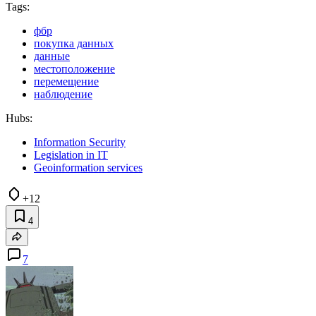
Tags:
фбр
покупка данных
данные
местоположение
перемещение
наблюдение
Hubs:
Information Security
Legislation in IT
Geoinformation services
+12
4
7