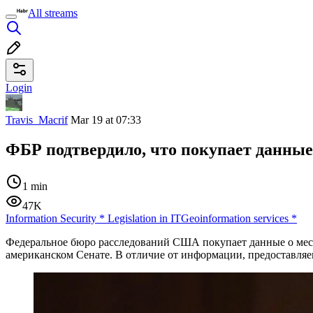
All streams
Login
Travis_Macrif
Mar 19 at 07:33
ФБР подтвердило, что покупает данны
1 min
47K
Information Security
*
Legislation in IT
Geoinformation services
*
Федеральное бюро расследований США покупает данные о ме
американском Сенате. В отличие от информации, предоставляем