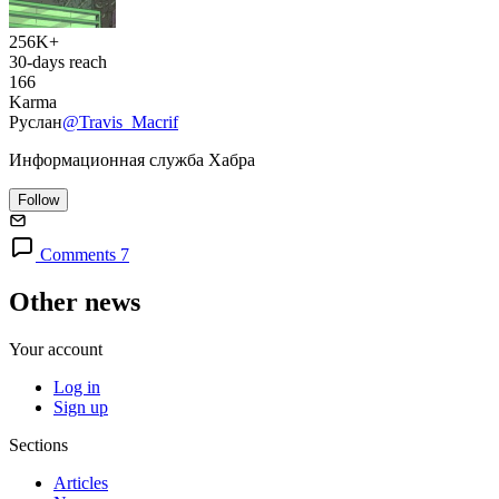
256K+
30-days reach
166
Karma
Руслан
@Travis_Macrif
Информационная служба Хабра
Follow
Comments 7
Other news
Your account
Log in
Sign up
Sections
Articles