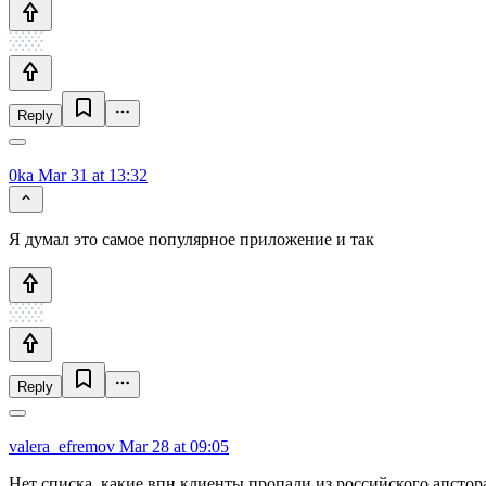
Reply
0ka
Mar 31 at 13:32
Я думал это самое популярное приложение и так
Reply
valera_efremov
Mar 28 at 09:05
Нет списка, какие впн клиенты пропали из российского апстор