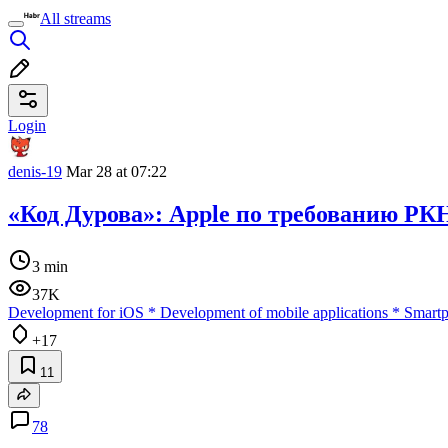
All streams
Login
denis-19
Mar 28 at 07:22
«Код Дурова»: Apple по требованию РК
3 min
37K
Development for iOS
*
Development of mobile applications
*
Smart
+17
11
78