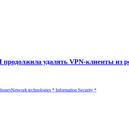
Н продолжила удалять VPN-клиенты из ро
phones
Network technologies
*
Information Security
*