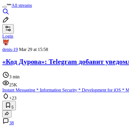
All streams
Login
denis-19
Mar 29 at 15:58
«Код Дурова»: Telegram добавит уведом
3 min
25K
Instant Messaging
*
Information Security
*
Development for iOS
*
M
+23
5
38