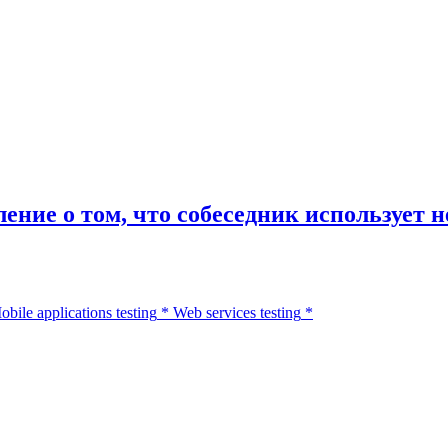
ление о том, что собеседник используе
obile applications testing
*
Web services testing
*