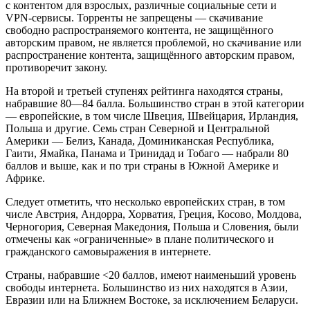
с контентом для взрослых, различные социальные сети и
VPN-сервисы. Торренты не запрещены — скачивание
свободно распространяемого контента, не защищённого
авторским правом, не является проблемой, но скачивание или
распространение контента, защищённого авторским правом,
противоречит закону.
На второй и третьей ступенях рейтинга находятся страны,
набравшие 80—84 балла. Большинство стран в этой категории
— европейские, в том числе Швеция, Швейцария, Ирландия,
Польша и другие. Семь стран Северной и Центральной
Америки — Белиз, Канада, Доминиканская Республика,
Гаити, Ямайка, Панама и Тринидад и Тобаго — набрали 80
баллов и выше, как и по три страны в Южной Америке и
Африке.
Следует отметить, что несколько европейских стран, в том
числе Австрия, Андорра, Хорватия, Греция, Косово, Молдова,
Черногория, Северная Македония, Польша и Словения, были
отмечены как «ограниченные» в плане политического и
гражданского самовыражения в интернете.
Страны, набравшие <20 баллов, имеют наименьший уровень
свободы интернета. Большинство из них находятся в Азии,
Евразии или на Ближнем Востоке, за исключением Беларуси.