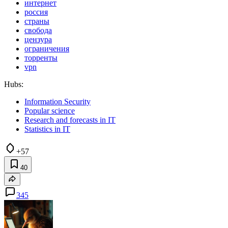
интернет
россия
страны
свобода
цензура
ограничения
торренты
vpn
Hubs:
Information Security
Popular science
Research and forecasts in IT
Statistics in IT
+57
40
345