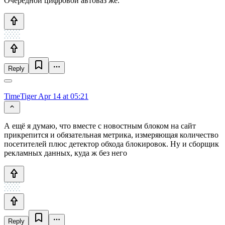
Очередной цифровой автоваз же.
Reply
TimeTiger
Apr 14 at 05:21
А ещё я думаю, что вместе с новостным блоком на сайт
прикрепится и обязательная метрика, измеряющая количество
посетителей плюс детектор обхода блокировок. Ну и сборщик
рекламных данных, куда ж без него
Reply