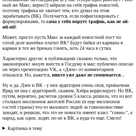
ный же Макс, верно?) забрали на себя трафик новостей,
поэтому трафика не хватает тем, кто думал на этом
зарабатывать (ВК). Получается, если пофантазировать с
формулировками, то
сама у себя ворует трафик, как не ай-
яй-яй!
Может, просто пусть Макс за каждый новостной пост по
сотой доле копейки платит ВК? Будут бабки из кармана в
карман в тех же брюках гонять, хоть 24 часа в сутки.
Характерно другое: в публикациях сказано только, что
законопроект
могут
внести в Госдуму в мае; публично описан
он через презентацию VK, а «Дзен» от комментариев
отказался. Но, кажется,
никто уже даже не сомневается
...
Ну и да, Дзен и ВК - у них аудитория очень своя, привычная.
Вряд ли она с аудиторией, скажем, Хабра коррелирует. Но ВК,
путем, вероятно, расчетов уровня 5 класса, решила, что из вот
стольких миллионов жителей России (и еще миллионов
гостей страны) что-то маловато людей за говноновостями
заходят, и решили, что это не новости имеют класс "говно-", а
народ, как один, ходят, но не к ВК, а куда-то еще. Смело!
Картинка в тему