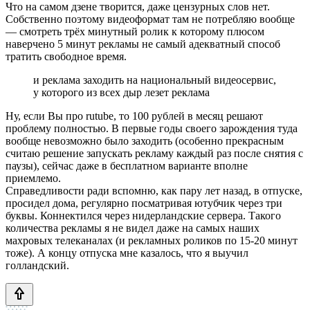
Что на самом дзене творится, даже цензурных слов нет.
Собственно поэтому видеоформат там не потребляю вообще
— смотреть трёх минутный ролик к которому плюсом
наверчено 5 минут рекламы не самый адекватный способ
тратить свободное время.
и реклама заходить на национальный видеосервис,
у которого из всех дыр лезет реклама
Ну, если Вы про rutube, то 100 рублей в месяц решают
проблему полностью. В первые годы своего зарождения туда
вообще невозможно было заходить (особенно прекрасным
считаю решение запускать рекламу каждый раз после снятия с
паузы), сейчас даже в бесплатном варианте вполне
приемлемо.
Справедливости ради вспомню, как пару лет назад, в отпуске,
просидел дома, регулярно посматривая ютубчик через три
буквы. Коннектился через нидерландские сервера. Такого
количества рекламы я не видел даже на самых наших
махровых телеканалах (и рекламных роликов по 15-20 минут
тоже). А концу отпуска мне казалось, что я выучил
голландский.